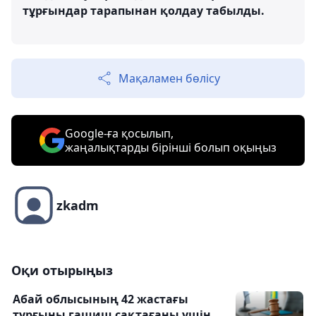
тұрғындар тарапынан қолдау табылды.
Мақаламен бөлісу
Google-ға қосылып,
жаңалықтарды бірінші болып оқыңыз
zkadm
Оқи отырыңыз
Абай облысының 42 жастағы
тұрғыны гашиш сақтағаны үшін