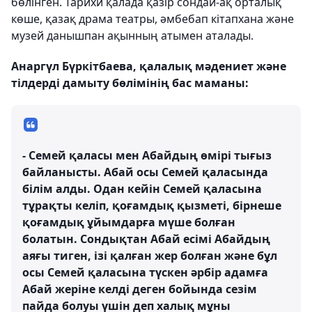
бөлінген. Тарихи қалада қазір сондай-ақ орталық
көше, қазақ драма театры, әмбебап кітапхана және
музей данышпан ақынның атымен аталады.
Анаргүл Бүркітбаева, қалалық мәдениет және
тілдерді дамыту бөлімінің бас маманы:
- Семей қаласы мен Абайдың өмірі тығыз
байланысты. Абай осы Семей қаласында
білім алды. Одан кейін Семей қаласына
тұрақты келіп, қоғамдық қызметі, бірнеше
қоғамдық ұйымдарға мүше болған
болатын. Сондықтан Абай есімі Абайдың
аяғы тиген, ізі қалған жер болған және бұл
осы Семей қаласына түскен әрбір адамға
Абай жеріне келді деген бойында сезім
пайда болуы үшін деп халық мұны