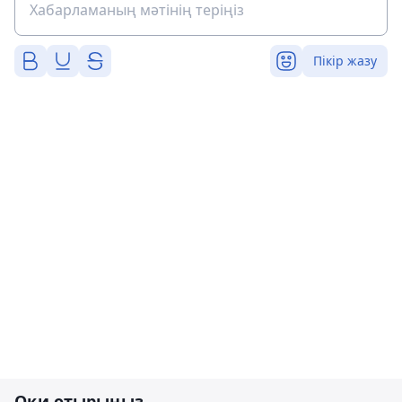
Пікір жазу
Оқи отырыңыз