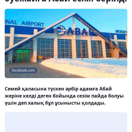
facebook.com
Семей қаласына түскен әрбір адамға Абай
жеріне келді деген бойында сезім пайда болуы
үшін деп халық бұл ұсынысты қолдады.