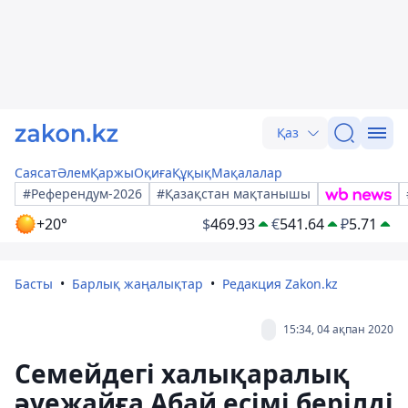
Қаз
Саясат
Әлем
Қаржы
Оқиға
Құқық
Мақалалар
#Референдум-2026
#Қазақстан мақтанышы
+20°
$
469.93
€
541.64
₽
5.71
Басты
Барлық жаңалықтар
Редакция Zakon.kz
15:34, 04 ақпан 2020
Семейдегі халықаралық
әуежайға Абай есімі берілді