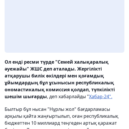
Ол енді ресми түрде "Семей халықаралық
әуежайы" ЖШС деп аталады. Жергілікті
атқарушы билік өкілдері мен қоғамдық
ұйымдардың бұл ұсынысын республикалық
ономастикалық комиссия қолдап, түпкілікті
шешім шығарды
, деп хабарлайды "
Хабар-24".
Былтыр бұл нысан "Нұрлы жол" бағдарламасы
арқылы қайта жаңғыртылып, оған республикалық
бюджеттен 10 миллиард теңгеден артық қаражат