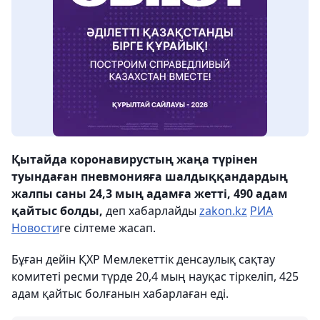
Қытайда коронавирустың жаңа түрінен
туындаған пневмонияға шалдыққандардың
жалпы саны 24,3 мың адамға жетті, 490 адам
қайтыс болды,
деп хабарлайды
zakon.kz
РИА
Новости
ге сілтеме жасап.
Бұған дейін ҚХР Мемлекеттік денсаулық сақтау
комитеті ресми түрде 20,4 мың науқас тіркеліп, 425
адам қайтыс болғанын хабарлаған еді.