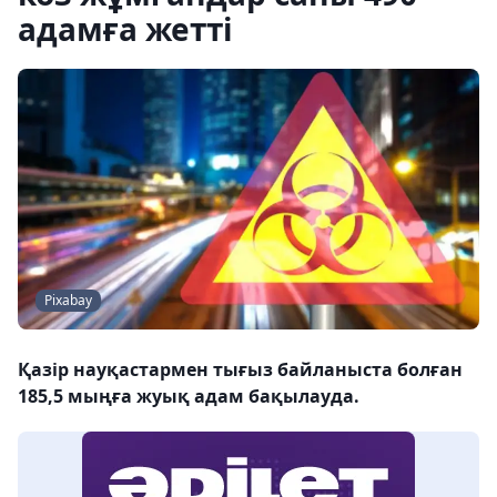
адамға жетті
Pixabay
Қазір науқастармен тығыз байланыста болған
185,5 мыңға жуық адам бақылауда.