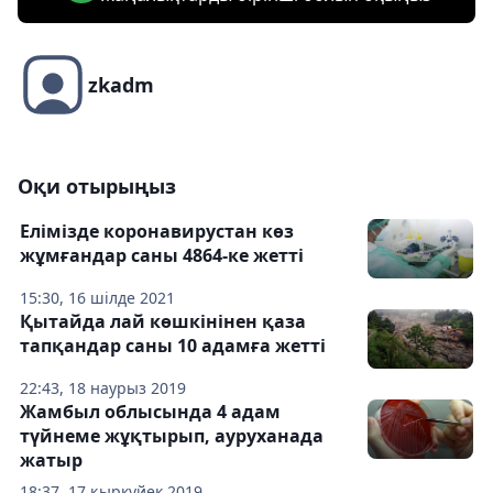
zkadm
Оқи отырыңыз
Елімізде коронавирустан көз
жұмғандар саны 4864-ке жетті
15:30, 16 шілде 2021
Қытайда лай көшкінінен қаза
тапқандар саны 10 адамға жетті
22:43, 18 наурыз 2019
Жамбыл облысында 4 адам
түйнеме жұқтырып, ауруханада
жатыр
18:37, 17 қыркүйек 2019