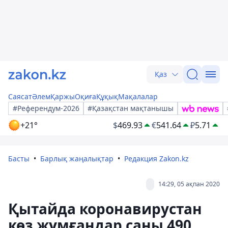
Қаз
Саясат
Әлем
Қаржы
Оқиға
Құқық
Мақалалар
#Референдум-2026
#Қазақстан мақтанышы
+21°
$
469.93
€
541.64
₽
5.71
Басты
Барлық жаңалықтар
Редакция Zakon.kz
14:29, 05 ақпан 2020
Қытайда коронавирустан
көз жұмғандар саны 490