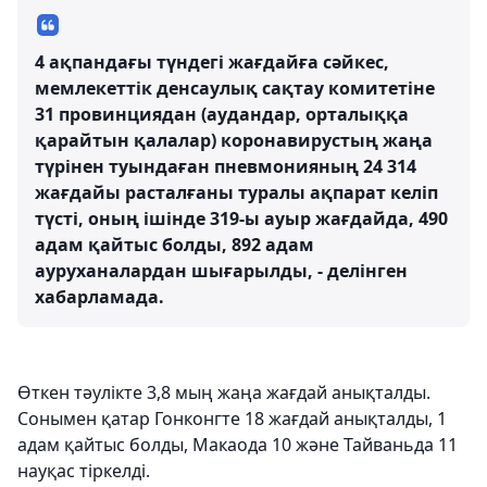
4 ақпандағы түндегі жағдайға сәйкес,
мемлекеттік денсаулық сақтау комитетіне
31 провинциядан (аудандар, орталыққа
қарайтын қалалар) коронавирустың жаңа
түрінен туындаған пневмонияның 24 314
жағдайы расталғаны туралы ақпарат келіп
түсті, оның ішінде 319-ы ауыр жағдайда, 490
адам қайтыс болды, 892 адам
ауруханалардан шығарылды, - делінген
хабарламада.
Өткен тәулікте 3,8 мың жаңа жағдай анықталды.
Сонымен қатар Гонконгте 18 жағдай анықталды, 1
адам қайтыс болды, Макаода 10 және Тайваньда 11
науқас тіркелді.