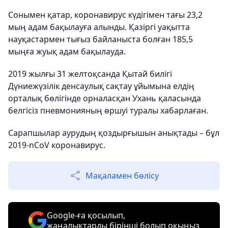
Сонымен қатар, коронавирус күдігімен тағы 23,2
мың адам бақылауға алынды. Қазіргі уақытта
науқастармен тығыз байланыста болған 185,5
мыңға жуық адам бақылауда.
2019 жылғы 31 желтоқсанда Қытай билігі
Дүниежүзілік денсаулық сақтау ұйымына елдің
орталық бөлігінде орналасқан Ухань қаласында
белгісіз пневмонияның өршуі туралы хабарлаған.
Сарапшылар аурудың қоздырғышын анықтады – бұл
2019-nCoV коронавирус.
Мақаламен бөлісу
Google-ға қосылып,
жаңалықтарды бірінші болып оқыңыз