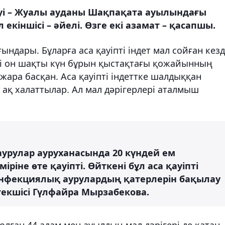
уі – Жуалы ауданы Шақпақата ауылындағы
іншісі – әйелі. Өзге екі азамат – қасапшы.
ндары. Бұларға аса қауіпті індет мал сойған кез
ері он шақты күн бұрын қыстақтағы қожайынның
 жара басқан. Аса қауіпті індеттке шалдыққан
ақ халаттылар. Ал мал дәрігерлері аталмыш
 аурулар ауруханасында 20 күндей ем
ріне өте қауіпті. Өйткені бұл аса қауіпті
инфекциялық аурулардың қатерлерін бақылау
текшісі Гүлфайра Мырзабекова.
олған 44 адам мен ауылдың мал дәрігері де қатаң