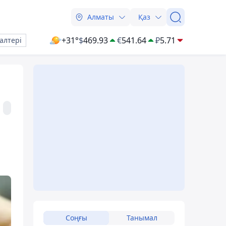
Алматы
Қаз
+31°
$
469.93
€
541.64
₽
5.71
алтері
Соңғы
Танымал