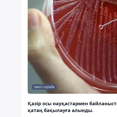
пресс-служба
Қазір осы науқастармен байланыст
қатаң бақылауға алынды.