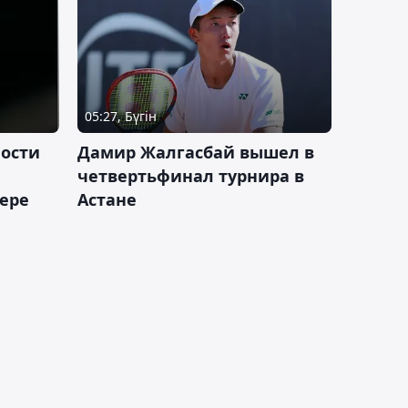
05:27, Бүгін
ности
Дамир Жалгасбай вышел в
четвертьфинал турнира в
ьере
Астане