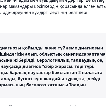
инар мамандары кәсіпкердің қорасында өлген алт
де-біреуінен күйдіргі дертінің белгілері
е" диагнозы қойылды және түйнеме диагнозын
шіндегісін алып, облыстың санэпидсараптама
асына жіберілді. Серологиялық талдаудың оң
ауқасқа диагноз "сібір жарасы, тері түрі,
ды. Барлық науқастар боксталған 2 палатаға
алады, бүгінгі күні жағдайы тұрақты,- дейді
қармасының баспасөз хатшысы Толқын