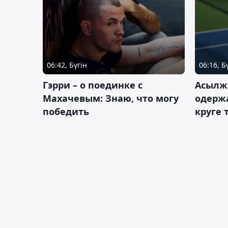
06:42, Бүгін
06:16, Б
Гэрри – о поединке с
Асылж
Махачевым: Знаю, что могу
одержа
победить
круге 