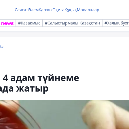
Саясат
Әлем
Қаржы
Оқиға
Құқық
Мақалалар
#Қазақмыс
#Салыстырмалы Қазақстан
#Халық бухг
kz
4 адам түйнеме
ада жатыр