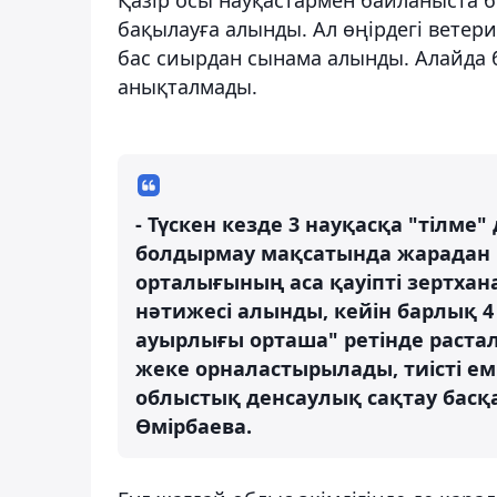
бақылауға алынды. Ал өңірдегі ветер
бас сиырдан сынама алынды. Алайда бір
анықталмады.
- Түскен кезде 3 науқасқа "тілм
болдырмау мақсатында жарадан і
орталығының аса қауіпті зертхан
нәтижесі алынды, кейін барлық 4 н
ауырлығы орташа" ретінде растал
жеке орналастырылады, тиісті ем 
облыстық денсаулық сақтау бас
Өмірбаева.