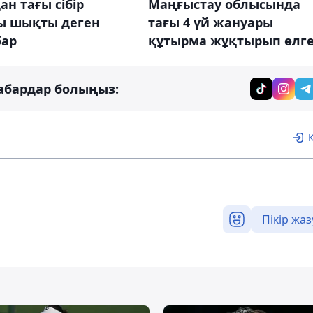
н тағы сібір
Маңғыстау облысында
ы шықты деген
тағы 4 үй жануары
бар
құтырма жұқтырып өлг
абардар болыңыз:
Пікір жаз