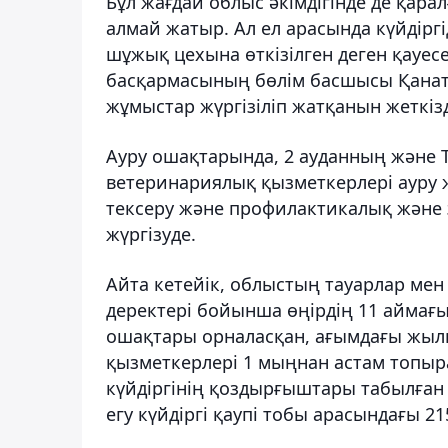
Бұл жағдай облыс әкімдігінде де қарал
алмай жатыр. Ал ел арасында күйдіргі
шұжық цехына өткізілген деген қауес
басқармасының бөлім басшысы Қанат
жұмыстар жүргізіліп жатқанын жеткізд
Ауру ошақтарында, 2 ауданның және 
ветеринариялық қызметкерлері ауру 
тексеру және профилактикалық және 
жүргізуде.
Айта кетейік, облыстың тауарлар мен
деректері бойынша өңірдің 11 аймағ
ошақтары орналасқан, ағымдағы жыл
қызметкерлері 1 мыңнан астам топыра
күйдіргінің қоздырғыштары табылған
егу күйдіргі қаупі тобы арасындағы 2