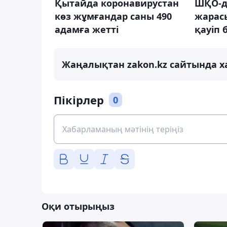
Қытайда коронавирустан
ШҚО-да
көз жұмғандар саны 490
жарас
адамға жетті
қауіп 
Жаңалықтан zakon.kz сайтында х
Пікірлер
0
Оқи отырыңыз