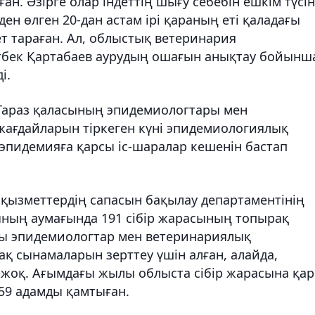
ған. Әзірге олар індеттің шығу себебін ешкім түсі
ден өлген 20-дан астам ірі қараның еті қаладағы
ет тараған. Ал, облыстық ветеринария
бек Қартабаев аурудың ошағын анықтау бойынш
і.
Тараз қаласының эпидемиологтары мен
жағдайларын тіркеген күні эпидемиологиялық
эпидемияға қарсы іс-шаралар кешенін бастап
 қызметтердің сапасын бақылау департаментінің
ының аумағында 191 сібір жарасының топырақ
ы эпидемиологтар мен ветеринариялық
қ сынамаларын зерттеу үшін алған, алайда,
 жоқ. Ағымдағы жылы облыста сібір жарасына қа
159 адамды қамтыған.