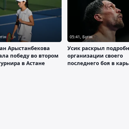
үгін
05:41, Бүгін
ан Арыстанбекова
Усик раскрыл подроб
ла победу во втором
организации своего
турнира в Астане
последнего боя в кар