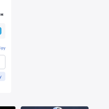
ен
Кіру
у