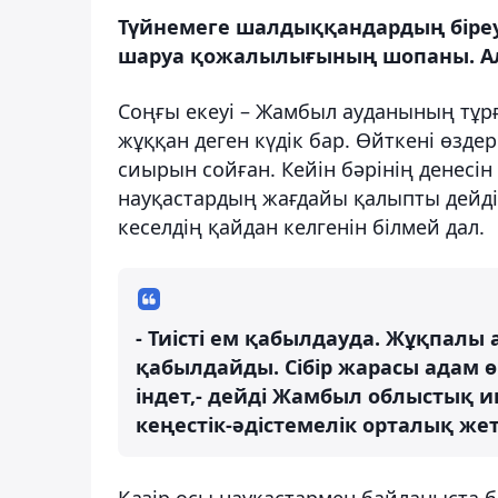
Түйнемеге шалдыққандардың біре
шаруа қожалылығының шопаны. Ал ек
Соңғы екеуі – Жамбыл ауданының тұрғы
жұққан деген күдік бар. Өйткені өзд
сиырын сойған. Кейін бәрінің денесін
науқастардың жағдайы қалыпты дейді 
кеселдің қайдан келгенін білмей дал.
- Тиісті ем қабылдауда. Жұқпалы
қабылдайды. Сібір жарасы адам өмі
індет,- дейді Жамбыл облыстық 
кеңестік-әдістемелік орталық же
Қазір осы науқастармен байланыста б