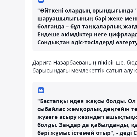
"Өйткені олардың орындығында "
шаруашылығының бәрі жеке менші
болғанда – бұл таңқаларлық жағд
Ендеше әкімдіктер неге цифрлар
Сондықтан әдіс-тәсілдерді өзгерту
Дариға Назарбаеваның пікірінше, бю
барысындағы мемлекеттік сатып алу 
"Бастапқы идея жақсы болды. О
сыбайлас жемқорлық деңгейін т
жүзеге асыру кезіндегі ашықтыққ
болды. Заңдар да қабылданды, қа
бәрі жұмыс істемей отыр", - деді 