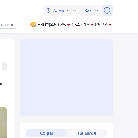
Алматы
Қаз
+30°
$
469.85
€
542.16
₽
5.78
алтері
–
Соңғы
Танымал