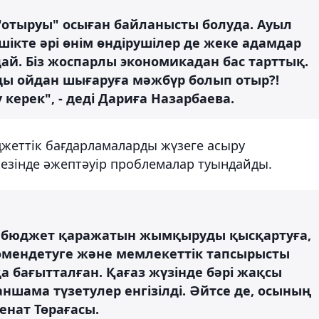
отыруы" осыған байланысты болуда. Ауыл
кте әрі өнім өндірушілер де жеке адамдар
ай. Біз жоспарлы экономикадан бас тарттық.
ды ойдан шығаруға мәжбүр болып отыр?!
 керек", - деді Дариға Назарбаева.
джеттік бағдарламаларды жүзеге асыру
кезінде әжептәуір проблемалар туындайды.
л бюджет қаражатын жымқыруды қысқартуға,
өмендетуге және мемлекеттік тапсырысты
а бағытталған. Қағаз жүзінде бәрі жақсы
ншама түзетулер енгізілді. Әйтсе де, осының
Сенат Төрағасы.