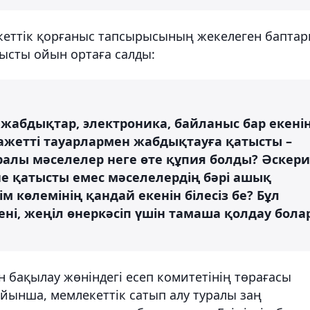
екеттік қорғаныс тапсырысының жекелеген бапта
ысты ойын ортаға салды:
 жабдықтар, электроника, байланыс бар екені
к қажетті тауарлармен жабдықтауға қатысты –
ралы мәселелер неге өте құпия болды? Әскери
іне қатысты емес мәселелердің бәрі ашық
м көлемінің қандай екенін білесіз бе? Бұл
шені, жеңіл өнеркәсіп үшін тамаша қолдау бола
 бақылау жөніндегі есеп комитетінің төрағасы
йынша, мемлекеттік сатып алу туралы заң