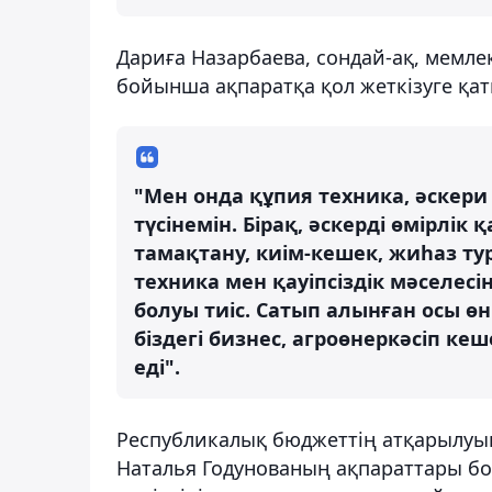
Дариға Назарбаева, сондай-ақ, мемл
бойынша ақпаратқа қол жеткізуге қат
"Мен онда құпия техника, әскери
түсінемін. Бірақ, әскерді өмірлі
тамақтану, киім-кешек, жиһаз ту
техника мен қауіпсіздік мәселес
болуы тиіс. Сатып алынған осы өні
біздегі бизнес, агроөнеркәсіп ке
еді".
Республикалық бюджеттің атқарылуын
Наталья Годунованың ақпараттары бо