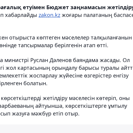
рағалық етуімен Бюджет заңнамасын жетілдір
п хабарлайды
zakon.kz
жоғары палатаның баспас
ткен отырыста көптеген мәселелер талқыланғанын
нінде тапсырмалар берілгенін атап өтті.
а министрі Руслан Дәленов баяндама жасады. Ол
гі жол картасының орындалу барысы туралы айтт
лекеттік жоспарлау жүйесіне өзгерістер енгізу
ірленген болатын.
 көрсеткіштерді жетілдіру мәселесін көтеріп, оны
зарбаеваның айтуынша, көрсеткіштерге ұмтылу
осып жазуға мәжбүр етіп отыр.