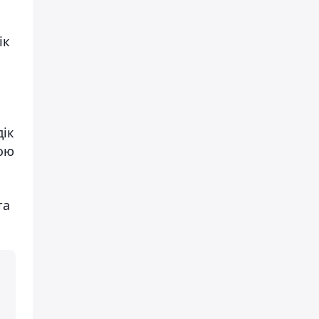
ік
дік
жою
та