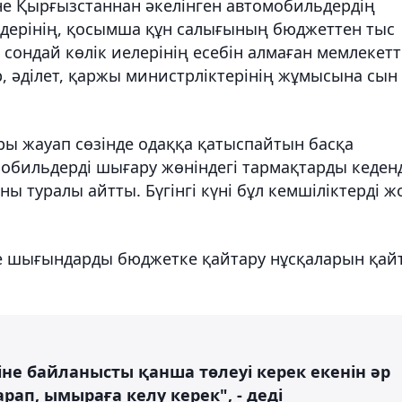
е Қырғызстаннан әкелінген автомобильдердің
емдерінің, қосымша құн салығының бюджеттен тыс
 сондай көлік иелерінің есебін алмаған мемлекетт
р, әділет, қаржы министрліктерінің жұмысына сын
ры жауап сөзінде одаққа қатыспайтын басқа
обильдерді шығару жөніндегі тармақтарды кеден
 туралы айтты. Бүгінгі күні бұл кемшіліктерді 
е шығындарды бюджетке қайтару нұсқаларын қай
іне байланысты қанша төлеуі керек екенін әр
рап, ымыраға келу керек", - деді