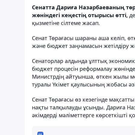
Сенатта Дариға Назарбаеваның тө
жөніндегі кеңестің отырысы өтті,
де
қызметіне сілтеме жасап.
Сенат Төрағасы шараны аша келіп, ө
және бюджет заңнамасын жетілдіру жө
Сенаторлар алдында ұлттық экономик
бюджет процесін реформалау жөнінде
Министрдің айтуынша, өткен жылы мем
туралы Үкімет қаулысының жобасы әз
Сенат Төрағасы өз кезегінде мақсатты
нақты талқылауды ұсынды. Дариға На
әкімдерді мәліметтерге көрсеткішті қ