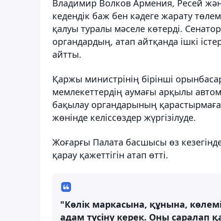
Владимир Волков Армения, Ресей жән
кедендік баж бен кәдеге жарату төл
қалуы туралы мәселе көтерді. Сенатор
органдардың, атап айтқанда ішкі істе
айтты.
Қаржы министрінің бірінші орынбаса
мемлекеттердің аумағы арқылы автом
бақылау органдарының қарастырмағаны
жөнінде келіссөздер жүргізілуде.
Жоғарғы Палата басшысы өз кезегінд
қарау қажеттігін атап өтті.
"Көлік маркасына, құнына, көлем
адам түсіну керек. Оны саралап қа