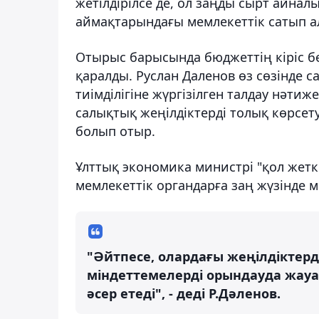
жетілдірілсе де, ол заңды сырт айнал
аймақтарындағы мемлекеттік сатып ал
Отырыс барысында бюджеттің кіріс бө
қаралды. Руслан Даленов өз сөзінде 
тиімділігіне жүргізілген талдау нәт
салықтық жеңілдіктерді толық көрсет
болып отыр.
Ұлттық экономика министрі "қол жетке
мемлекеттік органдарға заң жүзінде м
"Әйтпесе, олардағы жеңілдіктерд
міндеттемелерді орындауда жауап
әсер етеді", - деді Р.Дәленов.