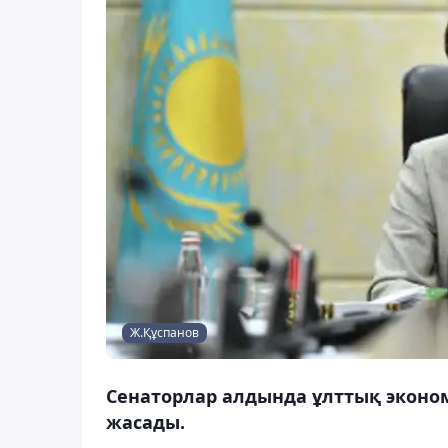
Ж.Құспанов
Сенаторлар алдында ұлттық эконо
жасады.