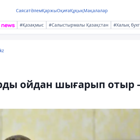
Саясат
Әлем
Қаржы
Оқиға
Құқық
Мақалалар
#Қазақмыс
#Салыстырмалы Қазақстан
#Халық бухг
kz
рды ойдан шығарып отыр 