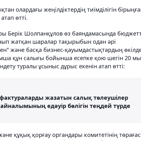
ықтан олардағы жеңілдіктердің тиімділігін бірыңғ
атап өтті.
ры Берік Шолпанқұлов өз баяндамасында бюджетт
данып жатқан шаралар тақырыбын одан әрі
ен" және басқа бизнес-қауымдастықтардың өкілде
сымша құн салығы бойынша есепке қою шегін 20 м
ндету туралы ұсыныс дұрыс екенін атап өтті:
-фактураларды жазатын салық төлеушілер
а айналымының едәуір бөлігін теңдей түрде
және құқық қорғау органдары комитетінің төраға