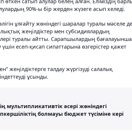
ып өткен сатып алулар белең алған. Еліміздің барл
улардың 90%-ы бір жерден жүзеге асып келеді.
лігін ұлғайту жөніндегі шаралар туралы мәселе д
салықтық жеңілдіктер мен субсидиялардың
ижелері туралы айтты. Сарапшылардың бағалауынша
у үшін есеп-қисап сипаттарына өзгерістер қажет
н" жеңілдіктерге талдау жүргізуді салалық
індеттеуді ұсынды.
ің мультипликативтік әсері жөніндегі
кершіліктің болмауы бюджет түсіміне кері