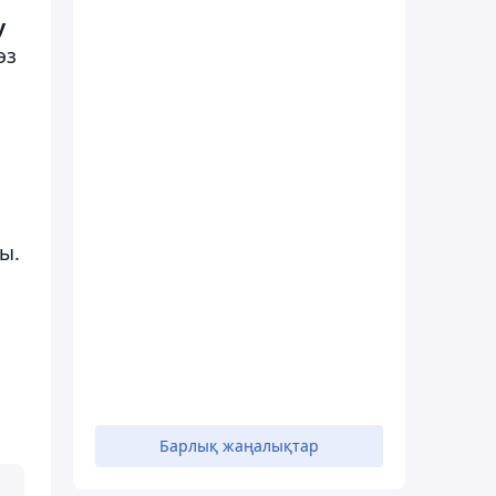
у
өз
ы.
Барлық жаңалықтар