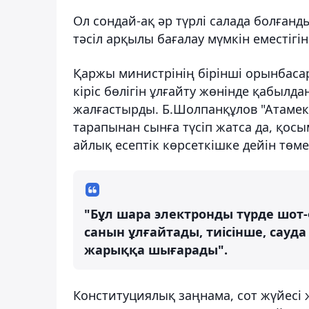
Ол сондай-ақ әр түрлі салада болғанд
тәсіл арқылы бағалау мүмкін еместігін 
Қаржы министрінің бірінші орынбаса
кіріс бөлігін ұлғайту жөнінде қабыл
жалғастырды. Б.Шолпанқұлов "Атамек
тарапынан сынға түсіп жатса да, қо
айлық есептік көрсеткішке дейін төме
"Бұл шара электронды түрде шот
санын ұлғайтады, тиісінше, сауд
жарыққа шығарады".
Конституциялық заңнама, сот жүйесі 