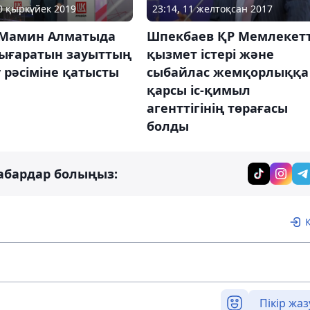
20 қыркүйек 2019
23:14, 11 желтоқсан 2017
 Мамин Алматыда
Шпекбаев ҚР Мемлекетт
ығаратын зауыттың
қызмет істері және
 рәсіміне қатысты
сыбайлас жемқорлыққа
қарсы іс-қимыл
агенттігінің төрағасы
болды
абардар болыңыз:
Пікір жаз