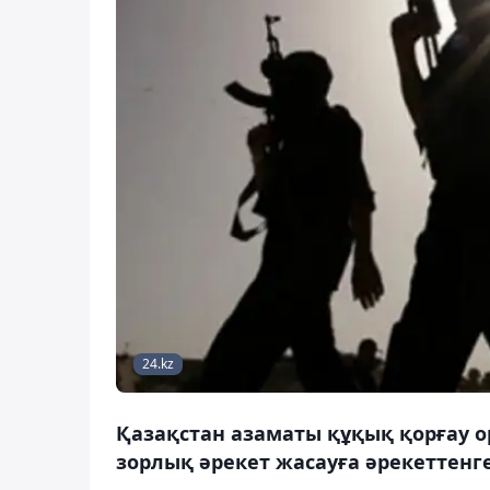
24.kz
Қазақстан азаматы құқық қорғау о
зорлық әрекет жасауға әрекеттенг