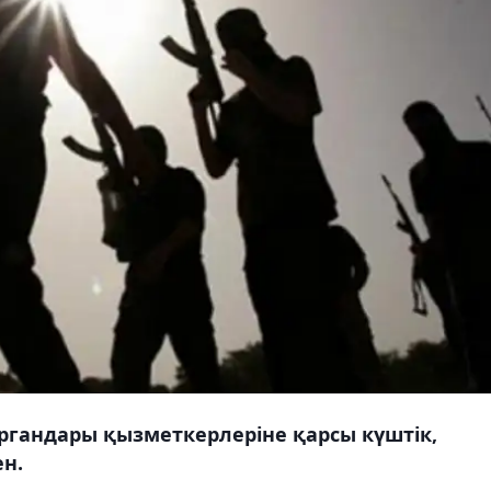
ргандары қызметкерлеріне қарсы күштік,
ен.