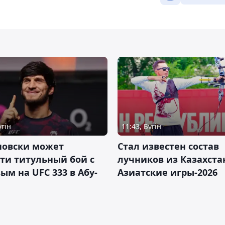
үгін
11:43, Бүгін
новски может
Стал известен состав
ти титульный бой с
лучников из Казахста
ым на UFC 333 в Абу-
Азиатские игры-2026