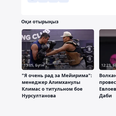
Оқи отырыңыз
13:05, Бүгін
12:23, Б
"Я очень рад за Мейирима":
Волка
менеджер Алимханулы
провес
Климас о титульном бое
Евлоев
Нурсултанова
Даби