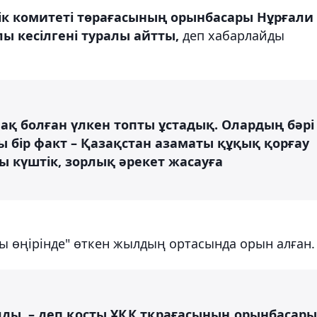
ік комитеті төрағасының орынбасары Нұрғали
лы кесілгені туралы айтты,
деп хабарлайды
ақ болған үлкен топты ұстадық. Олардың бәрі
ы бір факт – Қазақстан азаматы құқық қорғау
 күштік, зорлық әрекет жасауға
ты өңірінде" өткен жылдың ортасында орын алған.
лды, – деп қосты ҰҚК тқрағасының орынбасары