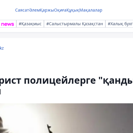
Саясат
Әлем
Қаржы
Оқиға
Құқық
Мақалалар
#Қазақмыс
#Салыстырмалы Қазақстан
#Халық бухг
kz
рист полицейлерге "қанд
ы