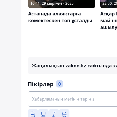
10:41, 29 қыркүйек 2025
22:50, 
Астанада алаяқтарға
Асқар
көмектескен топ ұсталды
май ш
ашылу
Жаңалықтан zakon.kz сайтында х
Пікірлер
0