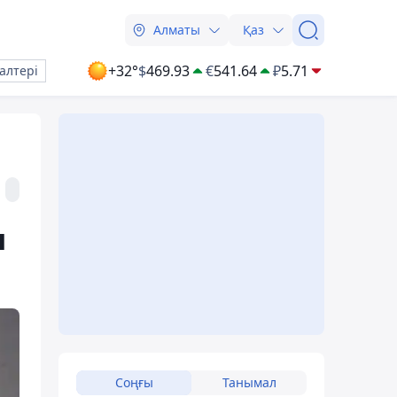
Алматы
Қаз
+32°
$
469.93
€
541.64
₽
5.71
алтері
ы
Соңғы
Танымал