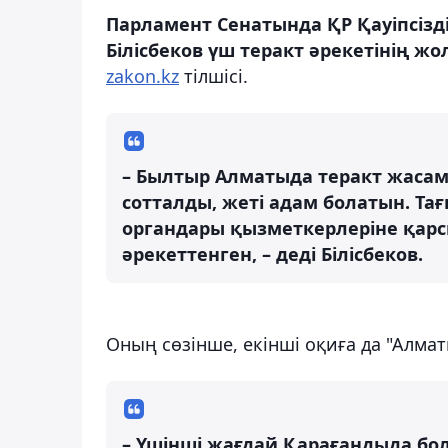
Парламент Сенатында ҚР Қауіпсізд
Білісбеков үш теракт әрекетінің жо
zakon.kz
тілшісі.
– Былтыр Алматыда теракт жасам
сотталды, жеті адам болатын. Тағ
органдары қызметкерлеріне қарсы
әрекеттенген, – деді Білісбеков.
Оның сөзінше, екінші оқиға да "Алма
– Үшінші жағдай Қарағандыда бо