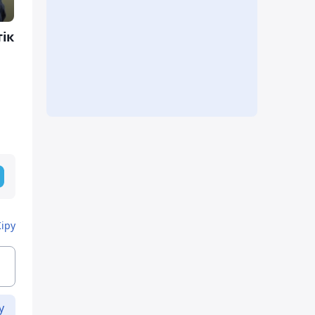
ік
Кіру
у