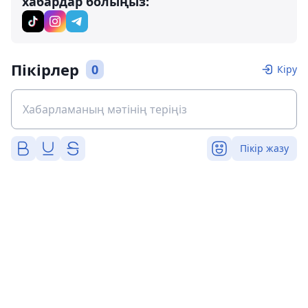
хабардар болыңыз:
Пікірлер
0
Кіру
Пікір жазу