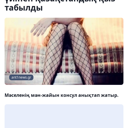
табылды
ant1news.gr
Мәселенің мән-жайын консул анықтап жатыр.