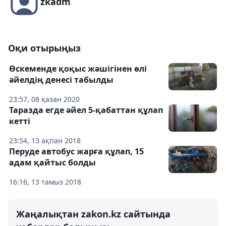
zkadm
Оқи отырыңыз
Өскеменде қоқыс жәшігінен өлі
әйелдің денесі табылды
23:57, 08 қазан 2020
Таразда егде әйел 5-қабаттан құлап
кетті
23:54, 13 ақпан 2018
Перуде автобус жарға құлап, 15
адам қайтыс болды
16:16, 13 тамыз 2018
Жаңалықтан zakon.kz сайтында