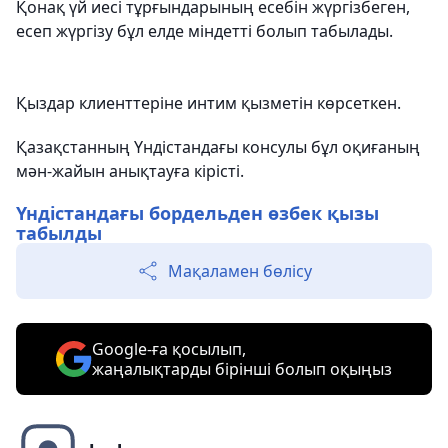
Қонақ үй иесі тұрғындарының есебін жүргізбеген,
есеп жүргізу бұл елде міндетті болып табылады.
Қыздар клиенттеріне интим қызметін көрсеткен.
Қазақстанның Үндістандағы консулы бұл оқиғаның
мән-жайын анықтауға кірісті.
Үндістандағы бордельден өзбек қызы
табылды
Мақаламен бөлісу
Google-ға қосылып,
жаңалықтарды бірінші болып оқыңыз