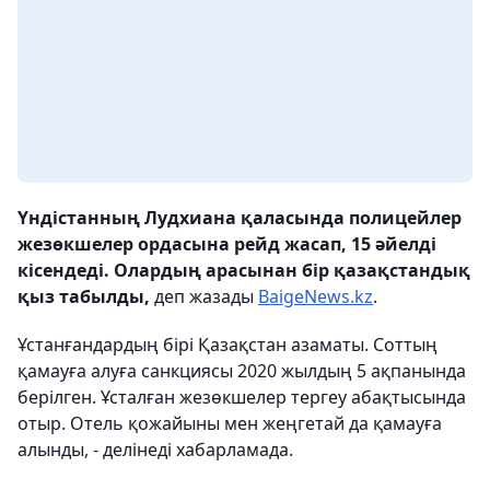
Үндістанның Лудхиана қаласында полицейлер
жезөкшелер ордасына рейд жасап, 15 әйелді
кісендеді. Олардың арасынан бір қазақстандық
қыз табылды,
деп жазады
BaigeNews.kz
.
Ұстанғандардың бірі Қазақстан азаматы. Соттың
қамауға алуға санкциясы 2020 жылдың 5 ақпанында
берілген. Ұсталған жезөкшелер тергеу абақтысында
отыр. Отель қожайыны мен жеңгетай да қамауға
алынды, - делінеді хабарламада.