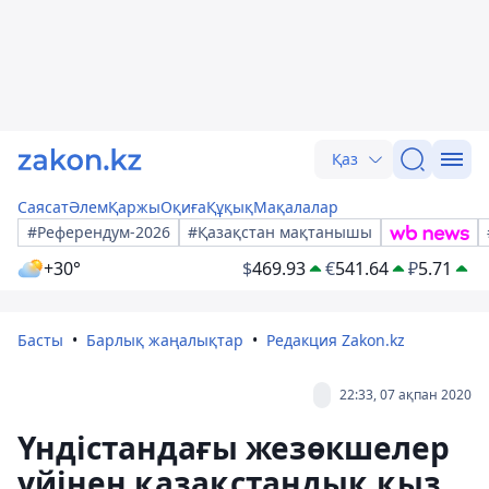
Қаз
Саясат
Әлем
Қаржы
Оқиға
Құқық
Мақалалар
#Референдум-2026
#Қазақстан мақтанышы
+30°
$
469.93
€
541.64
₽
5.71
Басты
Барлық жаңалықтар
Редакция Zakon.kz
22:33, 07 ақпан 2020
Үндістандағы жезөкшелер
үйінен қазақстандық қыз