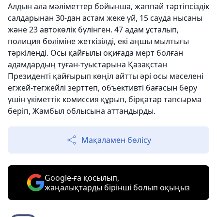
Алдын ала мәліметтер бойынша, жаппай тәртіпсіздік
салдарынан 30-дан астам жеке үй, 15 сауда нысаны
және 23 автокөлік бүлінген. 47 адам ұсталып,
полиция бөліміне жеткізілді, екі аңшы мылтығы
тәркіленді. Осы қайғылы оқиғада мерт болған
адамдардың туған-туыстарына Қазақстан
Президенті қайғырып көңіл айтты әрі осы мәселені
егжей-тегжейлі зерттеп, объективті бағасын беру
үшін үкіметтік комиссия құрып, бірқатар тапсырма
беріп, Жамбыл облысына аттандырды.
Мақаламен бөлісу
Google-ға қосылып,
жаңалықтарды бірінші болып оқыңыз