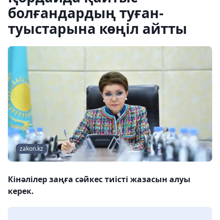
болғандардың туған-
туыстарына көңіл айтты
zakon.kz
Кінәлілер заңға сәйкес тиісті жазасын алуы
керек.