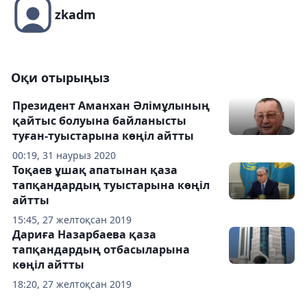
zkadm
Оқи отырыңыз
Президент Аманхан Әлімұлының
қайтыс болуына байланысты
туған-туыстарына көңіл айтты
00:19, 31 наурыз 2020
Тоқаев ұшақ апатынан қаза
тапқандардың туыстарына көңіл
айтты
15:45, 27 желтоқсан 2019
Дариға Назарбаева қаза
тапқандардың отбасыларына
көңіл айтты
18:20, 27 желтоқсан 2019