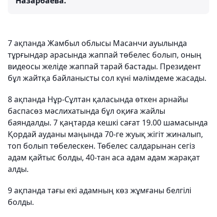
Назарбаева.
7 ақпанда Жамбыл облысы Масанчи ауылында
тұрғындар арасында жаппай төбелес болып, оның
видеосы желіде жаппай тарай бастады. Президент
бұл жайтқа байланысты сол күні мәлімдеме жасады.
8 ақпанда Нұр-Сұлтан қаласында өткен арнайы
баспасөз мәслихатында бұл оқиға жайлы
баяндалды. 7 қаңтарда кешкі сағат 19.00 шамасында
Қордай ауданы маңында 70-ге жуық жігіт жиналып,
топ болып төбелескен. Төбелес салдарынан сегіз
адам қайтыс болды, 40-тан аса адам адам жарақат
алды.
9 ақпанда тағы екі адамның көз жұмғаны белгілі
болды.