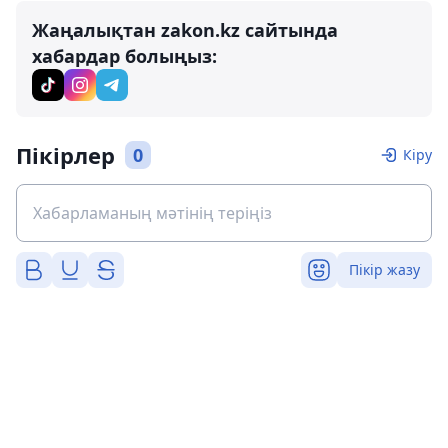
Жаңалықтан zakon.kz сайтында
хабардар болыңыз:
Пікірлер
0
Кіру
Пікір жазу