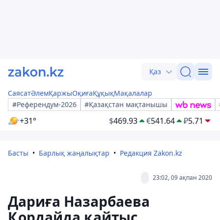
Қаз
Саясат
Әлем
Қаржы
Оқиға
Құқық
Мақалалар
#Референдум-2026
#Қазақстан мақтанышы
+31°
$
469.93
€
541.64
₽
5.71
Басты
Барлық жаңалықтар
Редакция Zakon.kz
23:02, 09 ақпан 2020
Дариға Назарбаева
Қордайда қайтыс