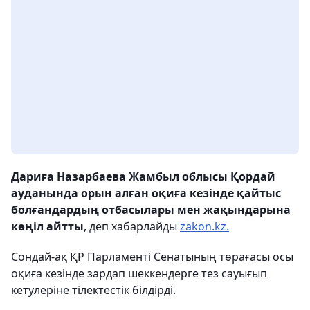
Дариға Назарбаева Жамбыл облысы Қордай
ауданында орын алған оқиға кезінде қайтыс
болғандардың отбасылары мен жақындарына
көңіл айтты
, деп хабарлайды
zakon.kz.
Сондай-ақ ҚР Парламенті Сенатының төрағасы осы
оқиға кезінде зардап шеккендерге тез сауығып
кетулеріне тілектестік білдірді.