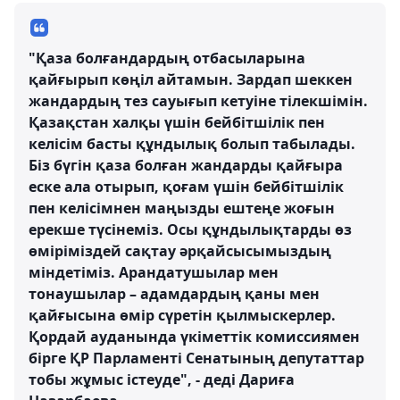
"Қаза болғандардың отбасыларына
қайғырып көңіл айтамын. Зардап шеккен
жандардың тез сауығып кетуіне тілекшімін.
Қазақстан халқы үшін бейбітшілік пен
келісім басты құндылық болып табылады.
Біз бүгін қаза болған жандарды қайғыра
еске ала отырып, қоғам үшін бейбітшілік
пен келісімнен маңызды ештеңе жоғын
ерекше түсінеміз. Осы құндылықтарды өз
өміріміздей сақтау әрқайсысымыздың
міндетіміз. Арандатушылар мен
тонаушылар – адамдардың қаны мен
қайғысына өмір сүретін қылмыскерлер.
Қордай ауданында үкіметтік комиссиямен
бірге ҚР Парламенті Сенатының депутаттар
тобы жұмыс істеуде", - деді Дариға