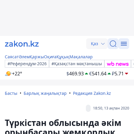
Қаз
Саясат
Әлем
Қаржы
Оқиға
Құқық
Мақалалар
#Референдум-2026
#Қазақстан мақтанышы
+22°
$
469.93
€
541.64
₽
5.71
Басты
Барлық жаңалықтар
Редакция Zakon.kz
18:50, 13 ақпан 2020
Түркістан облысында әкім
орынбасары жемқорлық