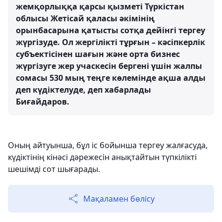
жемқорлыққа қарсы қызметі Түркістан
облысы Жетісай қаласы әкімінің
орынбасарына қатысты сотқа дейінгі тергеу
жүргізуде. Ол жергілікті тұрғын – кәсіпкерлік
субъектісінен шағын және орта бизнес
жүргізуге жер учаскесін бергені үшін жалпы
сомасы 530 мың теңге көлемінде ақша алды
деп күдіктелуде, деп хабарлады
Биғайдаров.
Оның айтуынша, бұл іс бойынша тергеу жалғасуда,
күдіктінің кінәсі дәрежесін анықтайтын түпкілікті
шешімді сот шығарады.
Мақаламен бөлісу