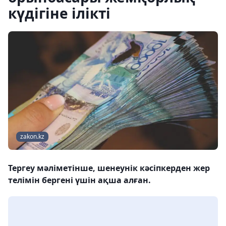
күдігіне ілікті
zakon.kz
Тергеу мәліметінше, шенеунік кәсіпкерден жер
телімін бергені үшін ақша алған.