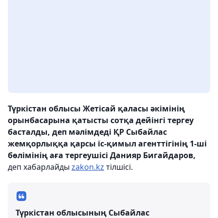
Түркістан облысы Жетісай қаласы әкімінің
орынбасарына қатысты сотқа дейінгі тергеу
басталды, деп мәлімдеді ҚР Сыбайлас
жемқорлыққа қарсы іс-қимыл агенттігінің 1-ші
бөлімінің аға тергеушісі Данияр Бигайдаров,
деп хабарлайды
zakon.kz
тілшісі.
Түркістан облысының Сыбайлас