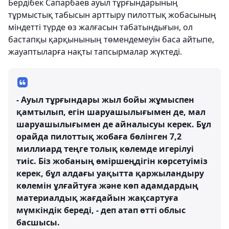
Бердібек Сапарбаев ауыл тұрғындарының
тұрмыстық табысын арттыру пилоттық жобасының
міндетті түрде өз жалғасын табатындығын, ол
бастапқы қарқынының төмендемеуін баса айтыпе,
жауаптыларға нақты тапсырмалар жүктеді.
- Ауыл тұрғындары жыл бойы жұмыспен
қамтылып, егін шаруашылығымен де, мал
шаруашылығымен де айналысуы керек. Бұл
орайда пилоттық жобаға бөлінген 7,2
миллиард теңге толық көлемде игерілуі
тиіс. Біз жобаның өміршеңдігін көрсетуіміз
керек, бұл алдағы уақытта қаржыландыру
көлемін ұлғайтуға және көп адамдардың
материалдық жағдайын жақсартуға
мүмкіндік береді, - деп атап өтті облыс
басшысы.