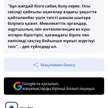
"Бұл жағдай бізге сабақ болу керек. Осы
секілді қайғылы оқиғалар алдағы уақытта
қайталанбас үшін тиісті шешім шығара
білуіміз қажет. Мемлекеттік органдар,
жұртшылық пен интеллигенция өз күш-
жігерін біріктіріп, қоғамдағы бірлік пен
келісімді сақтау бойынша жұмыс жүргізуі
тиіс", - деп түйіндеді ол.
Мақаламен бөлісу
Google-ға қосылып,
жаңалықтарды бірінші болып оқыңыз