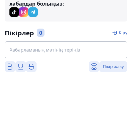
хабардар болыңыз:
Пікірлер
0
Кіру
Пікір жазу