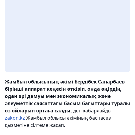
Жамбыл облысының әкімі Бердібек Сапарбаев
бірінші аппарат кеңесін өткізіп, онда өңірдің
одан әрі дамуы мен экономикалық және
әлеуметтік саясаттағы басым бағыттары туралы
өз ойларын ортаға салды,
деп хабарлайды
zakon.kz
Жамбыл облысы әкіміның баспасөз
қызметіне сілтеме жасап.