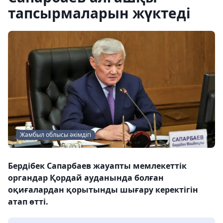
тапсырмаларын жүктеді
Жамбыл облысы әкімдігі
Бердібек Сапарбаев жауапты мемлекеттік
органдар Қордай ауданында болған
оқиғалардан қорытынды шығару керектігін
атап өтті.