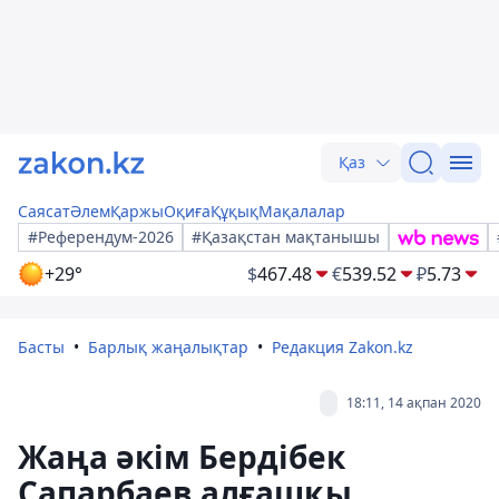
Қаз
Саясат
Әлем
Қаржы
Оқиға
Құқық
Мақалалар
#Референдум-2026
#Қазақстан мақтанышы
+29°
$
467.48
€
539.52
₽
5.73
Басты
Барлық жаңалықтар
Редакция Zakon.kz
18:11, 14 ақпан 2020
Жаңа әкім Бердібек
Сапарбаев алғашқы