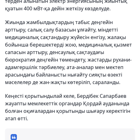
терден алынатын электр энергиясының жиынтық
қуатын 400 мВт-қа дейін жеткізу көзделуде.
Жиында жамбылдықтардың табыс деңгейін
арттыру, салық салу базасын ұлғайту, міндетті
медициналық сақтандыру жүйесін енгізу, жалақы
бойынша берешектерді жою, медициналық қызмет
сапасын арттыру, денсаулық сақтаудағы
бюрократия деңгейін төмендету, жастарды рухани-
адамгершілік тәрбиелеу, ата-аналар мен мектеп
арасындағы байланысты нығайту сияқты өзекті
мәселелер де жан-жақты көтеріліп, сараланды.
Кеңесті қорытындылай келе, Бердібек Сапарбаев
жауапты мемлекеттік органдар Қордай ауданында
болған оқиғалардан қорытынды шығару керектігін
атап өтті.