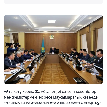
Айта кету керек, Жамбыл өңірі өз-өзін көкөністер
мен жемістермен, әсіресе маусымаралық кезеңде
толығымен қамтамасыз ету үшін әлеуеті жетеді. Бұл