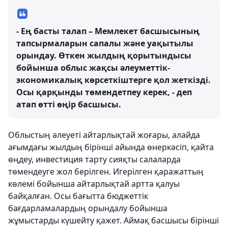
- Ең басты талап – Мемлекет басшысының
тапсырмаларын сапалы және уақытылы
орындау. Өткен жылдың қорытындысы
бойынша облыс жақсы әлеуметтік-
экономикалық көрсеткіштерге қол жеткізді.
Осы қарқынды төмендетпеу керек, - деп
атап өтті өңір басшысы.
Облыстың әлеуеті айтарлықтай жоғары, алайда
ағымдағы жылдың бірінші айында өнеркәсіп, қайта
өңдеу, инвестиция тарту сияқты салаларда
төмендеуге жол берілген. Игерілген қаражаттың
көлемі бойынша айтарлықтай артта қалуы
байқалған. Осы бағытта бюджеттік
бағдарламалардың орындалу бойынша
жұмыстарды күшейту қажет. Аймақ басшысы бірінші