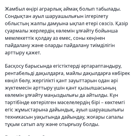
Жамбыл өңірі аграрлық аймақ болып табылады.
Сондықтан ауыл шаруашылығын ілгерілету
облыстың жалпы дамуына ықпал етері сөзсіз. Қазір
суармалы жерлердің көлемін ұлғайту бойынша
мемлекеттік қолдау аз емес, соны кеңінен
пайдалану және оларды пайдалану тиімділігін
арттыру қажет.
Басқосу барысында егістіктерді әртараптандыру,
рентабельді дақылдарға, майлы дақылдарға көбірек
көңіл бөлу, жергілікті қант зауыттарын одан әрі
жүктемесін арттыру үшін қант қызылшасының
көлемін ұлғайту маңыздылығы да айтылды. Күн
тәртібінде көтерілген мәселелердің бірі – көктемгі
егіс жұмыстарына дайындық, ауыл шаруашылығы
техникасын уақытында дайындау, жоғары сапалы
тұқым сатып алу және отырғызу болды.