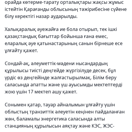
орайда көтерме-тарату орталықтары жақсы жұмыс
істейтін Қарағанды облысының тәжірибесіне сүйене
білу керектігі назар аударылды.
Халықаралық әуежайға ие бола отырып, тек ішкі
қазақстандық бағыттар бойынша ғана емес,
еларалық әуе қатынастарының санын бірнеше есе
ұлғайту қажет.
Сондай-ақ, әлеуметтік-мәдени нысандардың
құрылысы тиісті деңгейде жүргізілуде десек, бұл
үрдіс өз деңгейінде жалғастырылмақ. Білім беру
саласында апатты және үш ауысымды мектептерді
жою үшін 17 мектеп ашу қажет.
Сонымен қатар, тауар айналымын ұлғайту үшін
облыстың транзиттік әлеуетін кеңінен пайдаланған
жөн, баламалы энергетика саласында алты
станцияның құрылысын аяқтау және КЭС, ЖЭС-