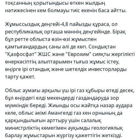
тоқсанның қорытындысы өткен жылдың
нәтижесінен кем болмауы тиіс екенін баса айтты.
Жұмыссыздық деңгейі-4,8 пайызды құраса, ол
республикалық орташа мәннің деңгейінде. Бірақ
бұл ретте облыста өзін-өзі жұмыспен
қамтығандардың саны әлі де көп. Сондықтан
"Қазфосфат" ЖШС және "Еврохим" сияқты жергілікті
өнеркәсіптің алыптарымен тығыз жұмыс істеу,
өңірге ірі отандық және шетелдік инвесторларды
тарту қажет.
Облыс аумағы арқылы үш ірі газ құбыры өтеді десек,
бұл өңірдегі елді мекендерді газдандаруда зор
мүмкіндік береді. Жиынды осы жайтқа назар аудара
келе, облыс әкімі Амангелді газ кен орнының да
қарқындылығын арттыру үшін салалық
министрліктің көмегімен ауқымды геологиялық
барлау жұмыстарын жүргізу қажеттігін жеткізді.