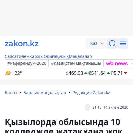
Қаз
Саясат
Әлем
Қаржы
Оқиға
Құқық
Мақалалар
#Референдум-2026
#Қазақстан мақтанышы
+22°
$
469.93
€
541.64
₽
5.71
Басты
Барлық жаңалықтар
Редакция Zakon.kz
21:15, 14 ақпан 2020
Қызылорда облысында 10
колледжде жатақхана жоқ