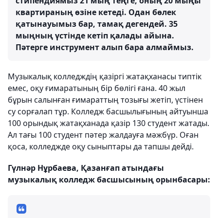
стипендиямыз 21 мың теңге, оның 20 мыңы
квартираның өзіне кетеді. Одан бөлек
қатынауымыз бар, тамақ дегендей. 35
мыңның үстінде кетіп қалады айына.
Пәтерге инструмент алып бара алмаймыз.
Музыкалық колледждің қазіргі жатақханасы типтік
емес, оқу ғимаратының бір бөлігі ғана. 40 жыл
бұрын салынған ғимараттың тозығы жетіп, үстінен
су сорғалап тұр. Колледж басшылығының айтуынша
100 орындық жатақханада қазір 130 студент жатады.
Ал тағы 100 студент пәтер жалдауға мәжбүр. Оған
қоса, колледжде оқу сыныптары да тапшы дейді.
Гүлнәр Нұрбаева, Қазанғап атындағы
музыкалық колледж басшысының орынбасары: