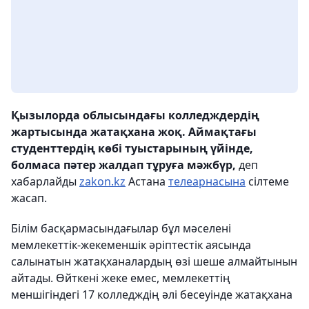
Қызылорда облысындағы колледждердің
жартысында жатақхана жоқ. Аймақтағы
студенттердің көбі туыстарының үйінде,
болмаса пәтер жалдап тұруға мәжбүр,
деп
хабарлайды
zakon.kz
Астана
телеарнасына
сілтеме
жасап.
Білім басқармасындағылар бұл мәселені
мемлекеттік-жекеменшік әріптестік аясында
салынатын жатақханалардың өзі шеше алмайтынын
айтады. Өйткені жеке емес, мемлекеттің
меншігіндегі 17 колледждің әлі бесеуінде жатақхана