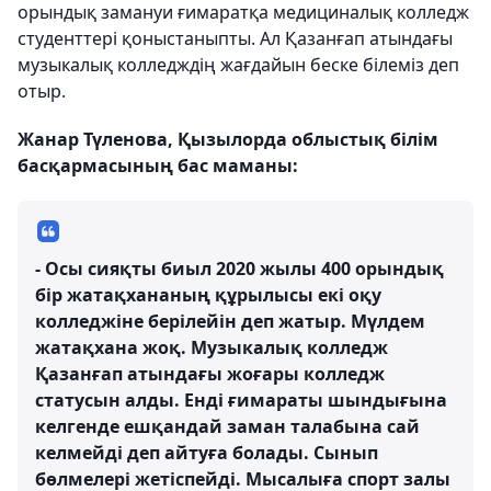
орындық замануи ғимаратқа медициналық колледж
студенттері қоныстаныпты. Ал Қазанғап атындағы
музыкалық колледждің жағдайын беске білеміз деп
отыр.
Жанар Түленова, Қызылорда облыстық білім
басқармасының бас маманы:
- Осы сияқты биыл 2020 жылы 400 орындық
бір жатақхананың құрылысы екі оқу
колледжіне берілейін деп жатыр. Мүлдем
жатақхана жоқ. Музыкалық колледж
Қазанғап атындағы жоғары колледж
статусын алды. Енді ғимараты шындығына
келгенде ешқандай заман талабына сай
келмейді деп айтуға болады. Сынып
бөлмелері жетіспейді. Мысалыға спорт залы