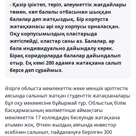
- Қазір іріктеп, теріп, әлеуметтік жағдайлары
төмен, көп балалы отбасынан шыққан
балалар деп жатқыздық. Бір корпуста
жатақханасы әрі оқу корпусы орналасқан.
Оқу корпусымыздың кластарыда
жетіспейді, кластар саны аз. Балалар, әр
бала индивидуально дайындалу керек.
Бірақ коридорларда балалар дайындалып
отыр. Ең кемі 200 адамға жатақхана салып
берсе деп сұраймыз.
Әзірге облыста мемлекеттік-жеке меншік әріптестік
аясында салынып жатқан студенттік жатақханалары
бұл оқу мекемесіне бұйырмай тұр. Облыстық білім
басқармасының мәліметінше аймақтағы
мемлекеттік 17 колледждің бесеуінде жатақхана
атымен жоқ. Өткен жылдың аяғында инвестор
есебінен салынып, пайдалануға берілген 300