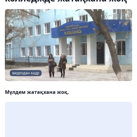
видеодан кадр
Мүлдем жатақхана жоқ.