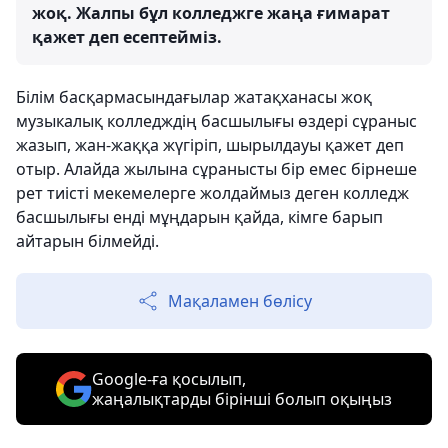
жоқ. Жалпы бұл колледжге жаңа ғимарат
қажет деп есептейміз.
Білім басқармасындағылар жатақханасы жоқ
музыкалық колледждің басшылығы өздері сұраныс
жазып, жан-жаққа жүгіріп, шырылдауы қажет деп
отыр. Алайда жылына сұранысты бір емес бірнеше
рет тиісті мекемелерге жолдаймыз деген колледж
басшылығы енді мұңдарын қайда, кімге барып
айтарын білмейді.
Мақаламен бөлісу
Google-ға қосылып,
жаңалықтарды бірінші болып оқыңыз