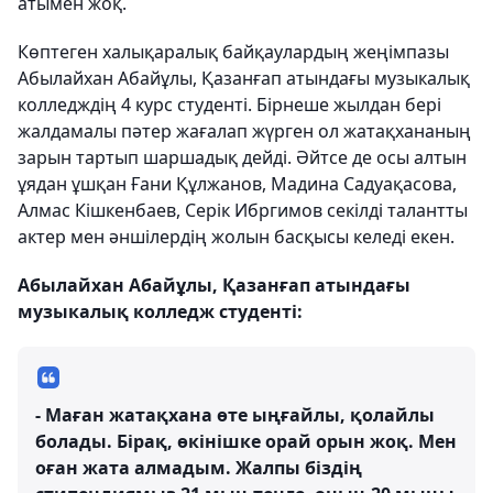
атымен жоқ.
Көптеген халықаралық байқаулардың жеңімпазы
Абылайхан Абайұлы, Қазанғап атындағы музыкалық
колледждің 4 курс студенті. Бірнеше жылдан бері
жалдамалы пәтер жағалап жүрген ол жатақхананың
зарын тартып шаршадық дейді. Әйтсе де осы алтын
ұядан ұшқан Ғани Құлжанов, Мадина Садуақасова,
Алмас Кішкенбаев, Серік Ибргимов секілді талантты
актер мен әншілердің жолын басқысы келеді екен.
Абылайхан Абайұлы, Қазанғап атындағы
музыкалық колледж студенті:
- Маған жатақхана өте ыңғайлы, қолайлы
болады. Бірақ, өкінішке орай орын жоқ. Мен
оған жата алмадым. Жалпы біздің