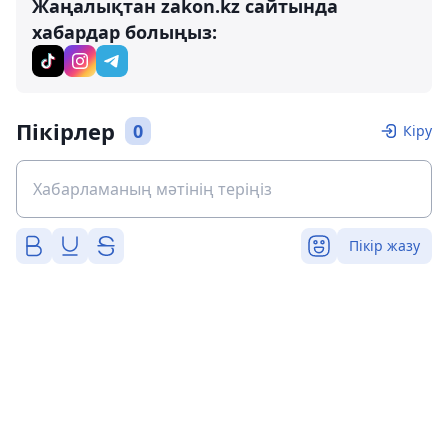
Жаңалықтан zakon.kz сайтында
хабардар болыңыз:
Пікірлер
0
Кіру
Пікір жазу