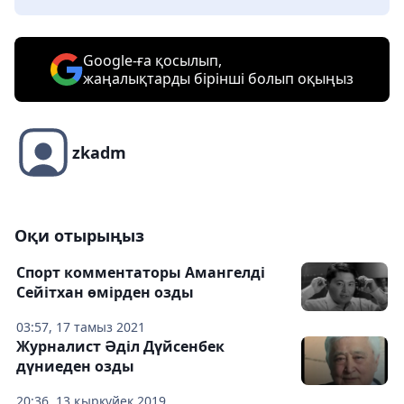
Google-ға қосылып,
жаңалықтарды бірінші болып оқыңыз
zkadm
Оқи отырыңыз
Спорт комментаторы Амангелді
Сейітхан өмірден озды
03:57, 17 тамыз 2021
Журналист Әділ Дүйсенбек
дүниеден озды
20:36, 13 қыркүйек 2019