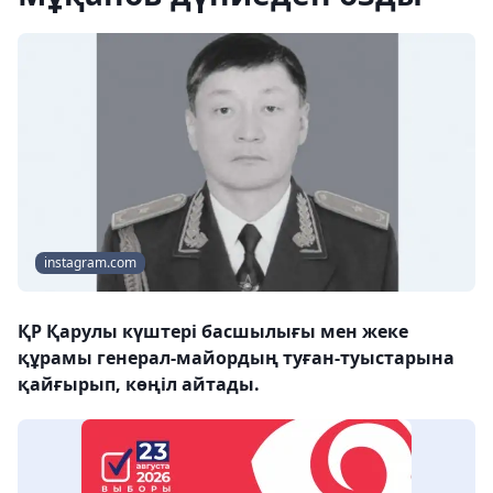
instagram.com
ҚР Қарулы күштері басшылығы мен жеке
құрамы генерал-майордың туған-туыстарына
қайғырып, көңіл айтады.