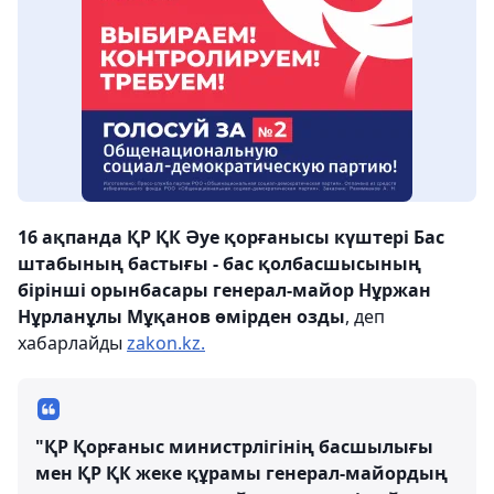
16 ақпанда ҚР ҚК Әуе қорғанысы күштері Бас
штабының бастығы - бас қолбасшысының
бірінші орынбасары генерал-майор Нұржан
Нұрланұлы Мұқанов өмірден озды
, деп
хабарлайды
zakon.kz.
"ҚР Қорғаныс министрлігінің басшылығы
мен ҚР ҚК жеке құрамы генерал-майордың