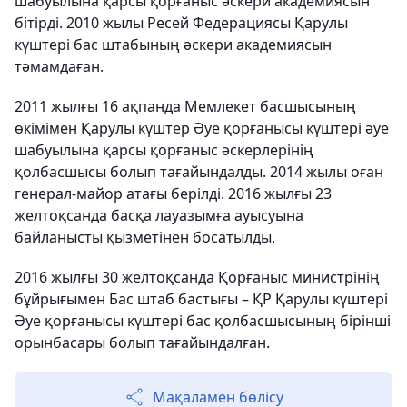
шабуылына қарсы қорғаныс әскери академиясын
бітірді. 2010 жылы Ресей Федерациясы Қарулы
күштері бас штабының әскери академиясын
тәмамдаған.
2011 жылғы 16 ақпанда Мемлекет басшысының
өкімімен Қарулы күштер Әуе қорғанысы күштері әуе
шабуылына қарсы қорғаныс әскерлерінің
қолбасшысы болып тағайындалды. 2014 жылы оған
генерал-майор атағы берілді. 2016 жылғы 23
желтоқсанда басқа лауазымға ауысуына
байланысты қызметінен босатылды.
2016 жылғы 30 желтоқсанда Қорғаныс министрінің
бұйрығымен Бас штаб бастығы – ҚР Қарулы күштері
Әуе қорғанысы күштері бас қолбасшысының бірінші
орынбасары болып тағайындалған.
Мақаламен бөлісу