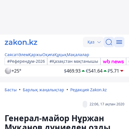
Қаз
Саясат
Әлем
Қаржы
Оқиға
Құқық
Мақалалар
#Референдум-2026
#Қазақстан мақтанышы
+25°
$
469.93
€
541.64
₽
5.71
Басты
Барлық жаңалықтар
Редакция Zakon.kz
22:06, 17 ақпан 2020
Генерал-майор Нұржан
Мұқанов дүниеден озды