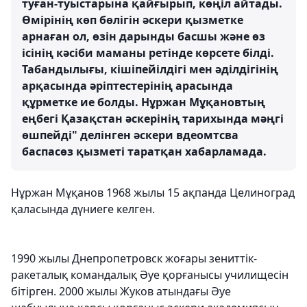
туған-туыстарына қайғырып, көңіл айтады.
Өмірінің көп бөлігін әскери қызметке
арнаған ол, өзін дарынды басшы және өз
ісінің кәсіби маманы ретінде көрсете білді.
Табандылығы, кішіпейілдігі мен әділдігінің
арқасында әріптестерінің арасында
құрметке ие болды. Нұржан Мұқановтың
еңбегі Қазақстан әскерінің тарихында мәңгі
өшпейді" делінген әскери вдеомтсва
баспасөз қызметі таратқан хабарламада.
Нұржан Мұқанов 1968 жылы 15 ақпанда Целиноград
қаласында дүниеге келген.
1990 жылы Днепропетровск жоғары зениттік-
ракеталық командалық Әуе қорғанысы училищесін
бітірген. 2000 жылы Жуков атындағы Әуе