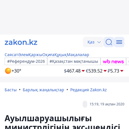
Қаз
Саясат
Әлем
Қаржы
Оқиға
Құқық
Мақалалар
#Референдум-2026
#Қазақстан мақтанышы
+30°
$
467.48
€
539.52
₽
5.73
Басты
Барлық жаңалықтар
Редакция Zakon.kz
15:19, 19 ақпан 2020
Ауылшаруашылығы
министрлігінің экс-шендісі