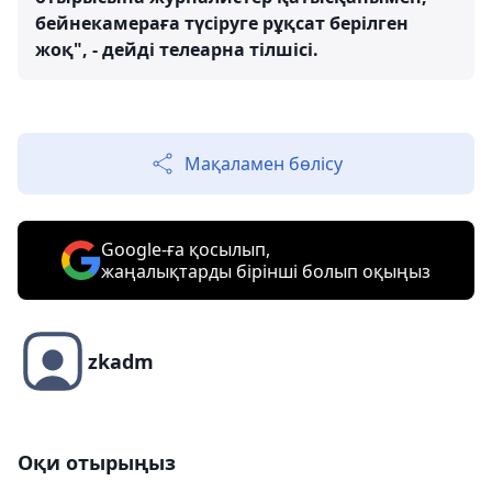
бейнекамераға түсіруге рұқсат берілген
жоқ", - дейді телеарна тілшісі.
Мақаламен бөлісу
Google-ға қосылып,
жаңалықтарды бірінші болып оқыңыз
zkadm
Оқи отырыңыз