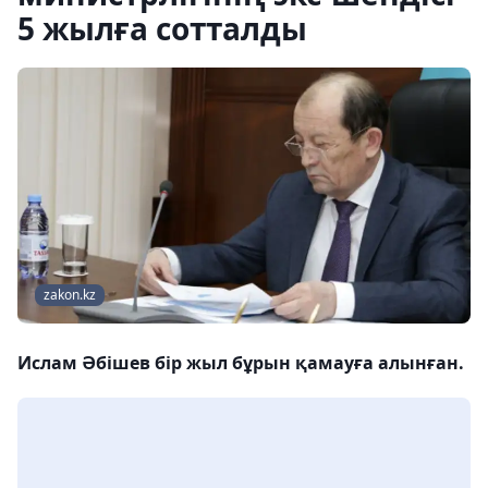
5 жылға сотталды
zakon.kz
Ислам Әбішев бір жыл бұрын қамауға алынған.