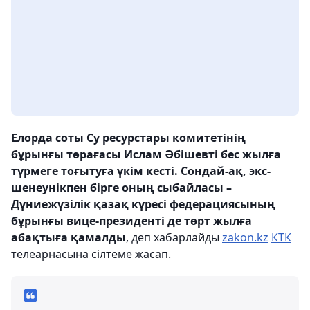
Елорда соты Су ресурстары комитетінің
бұрынғы төрағасы Ислам Әбішевті бес жылға
түрмеге тоғытуға үкім кесті. Сондай-ақ, экс-
шенеунікпен бірге оның сыбайласы –
Дүниежүзілік қазақ күресі федерациясының
бұрынғы вице-президенті де төрт жылға
абақтыға қамалды
, деп хабарлайды
zakon.kz
КТК
телеарнасына сілтеме жасап.