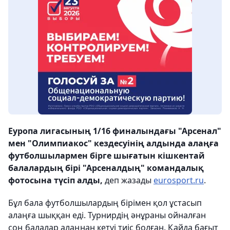
Еуропа лигасының 1/16 финалындағы "Арсенал"
мен "Олимпиакос" кездесуінің алдында алаңға
футболшылармен бірге шығатын кішкентай
балалардың бірі "Арсеналдың" командалық
фотосына түсіп алды,
деп жазады
eurosport.ru
.
Бұл бала футболшылардың бірімен қол ұстасып
алаңға шыққан еді. Турнирдің әнұраны ойналған
соң балалар алаңнан кетуі тиіс болған. Қайда бағыт