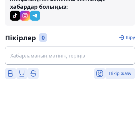
хабардар болыңыз:
Пікірлер
0
Кіру
Пікір жазу