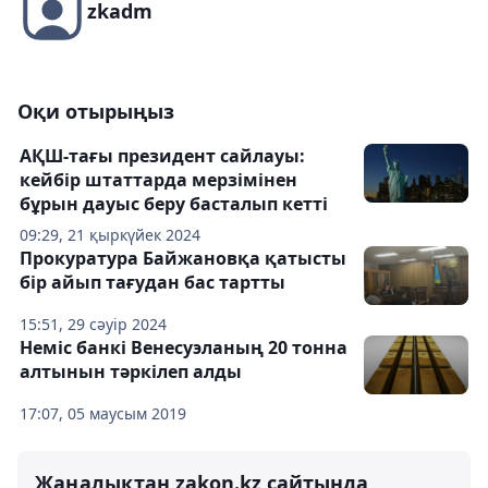
zkadm
Оқи отырыңыз
АҚШ-тағы президент сайлауы:
кейбір штаттарда мерзімінен
бұрын дауыс беру басталып кетті
09:29, 21 қыркүйек 2024
Прокуратура Байжановқа қатысты
бір айып тағудан бас тартты
15:51, 29 сәуір 2024
Неміс банкі Венесуэланың 20 тонна
алтынын тәркілеп алды
17:07, 05 маусым 2019
Жаңалықтан zakon.kz сайтында