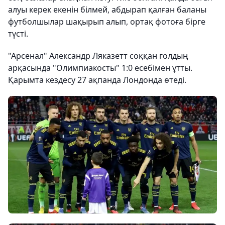
алуы керек екенін білмей, абдырап қалған баланы
футболшылар шақырып алып, ортақ фотоға бірге
түсті.
"Арсенал" Александр Ляказетт соққан голдың
арқасында "Олимпиакосты" 1:0 есебімен ұтты.
Қарымта кездесу 27 ақпанда Лондонда өтеді.