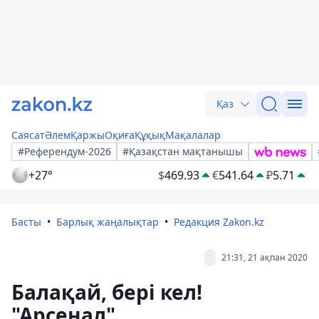
Қаз
Саясат
Әлем
Қаржы
Оқиға
Құқық
Мақалалар
#Референдум-2026
#Қазақстан мақтанышы
+27°
$
469.93
€
541.64
₽
5.71
Басты
Барлық жаңалықтар
Редакция Zakon.kz
21:31, 21 ақпан 2020
Балақай, бері кел!
"Арсенал"