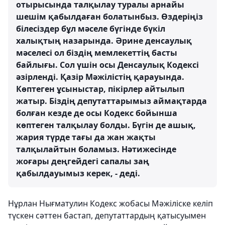
отырысында талқылау туралы арнайы
шешім қабылдаған болатынбыз. Өздеріңіз
білесіздер бұл мәселе бүгінде бүкіл
халықтың назарында. Әрине денсаулық
мәселесі ол біздің мемлекеттің басты
байлығы. Сол үшін осы Денсаулық Кодексі
әзірленді. Қазір Мәжілістің қарауында.
Көптеген ұсыныстар, пікірлер айтылып
жатыр. Біздің депутаттарымыз аймақтарда
болған кезде де осы Кодекс бойынша
көптеген талқылау болды. Бүгін де ашық,
жария түрде тағы да жан жақты
талқылайтын боламыз. Нәтижесінде
жоғары деңгейдегі сапалы заң
қабылдауымыз керек, - деді.
Нұрлан Нығматулин Кодекс жобасы Мәжіліске келіп
түскен сәттен бастап, депутаттардың қатысуымен