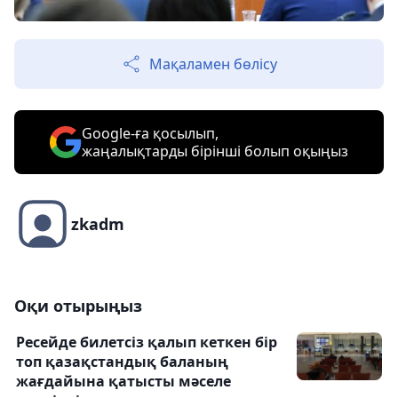
Мақаламен бөлісу
Google-ға қосылып,
жаңалықтарды бірінші болып оқыңыз
zkadm
Оқи отырыңыз
Ресейде билетсіз қалып кеткен бір
топ қазақстандық баланың
жағдайына қатысты мәселе