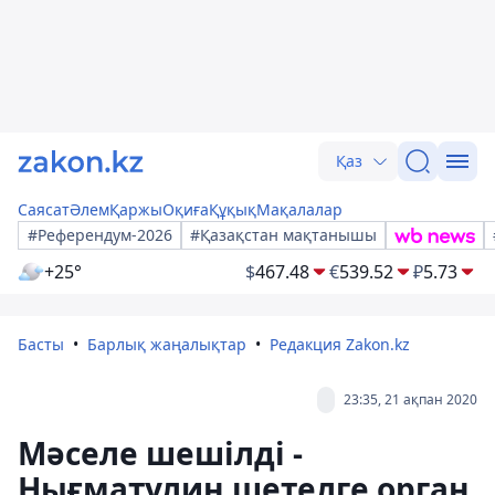
Қаз
Саясат
Әлем
Қаржы
Оқиға
Құқық
Мақалалар
#Референдум-2026
#Қазақстан мақтанышы
+25°
$
467.48
€
539.52
₽
5.73
Басты
Барлық жаңалықтар
Редакция Zakon.kz
23:35, 21 ақпан 2020
Мәселе шешілді -
Нығматулин шетелге орган