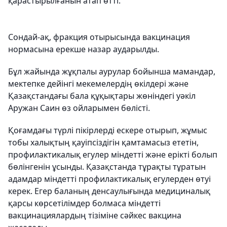
қарастырылғанын атап өтті.
Сондай-ақ, фракция отырысында вакцинация
нормасына ерекше назар аударылды.
Бұл жайында жұқпалы аурулар бойынша мамандар,
мектепке дейінгі мекемелердің өкілдері және
Қазақстандағы бала құқықтары жөніндегі уәкіл
Аружан Саин өз ойларымен бөлісті.
Қоғамдағы түрлі пікірлерді ескере отырып, жұмыс
тобы халықтың қауіпсіздігін қамтамасыз ететін,
профилактикалық егулер міндетті және ерікті болып
бөлінгенін ұсынды. Қазақстанда тұрақты тұратын
адамдар міндетті профилактикалық егулерден өтуі
керек. Егер баланың денсаулығында медициналық
қарсы көрсетілімдер болмаса міндетті
вакцинациялардың тізіміне сәйкес вакцина