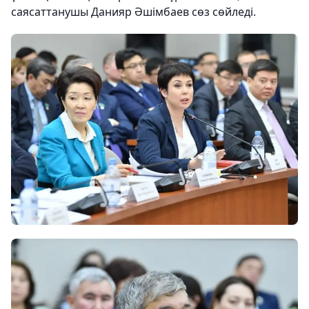
саясаттанушы Данияр Әшімбаев сөз сөйледі.