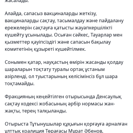
жасалады.
Алайда, сапасыз вакциналарды жеткізу,
вакциналарды сақтау, тасымалдау және пайдалану
ережелерін сақтауға қатысты жауапкершілікті
күшейту ұсынылады. Осыған сәйкес, Тауарлар мен
қызметтер қауіпсіздігі және сапасын бақылау
комитетінің құзыреті күшейтілмек.
Сонымен қатар, науқастың өмірін жасанды қолдау
шараларын тоқтату туралы ортақ ұстаным
әзірленді, ол туыстарының келісімінсіз бұл шара
тоқтамайды.
Фракцияның кеңейтілген отырысында Денсаулық
сақтау кодексі жобасының әрбір нормасы жан-
жақты, терең талқыланды.
Отырыста Тұтынушылар құқығын қорғауға арналған
ұлттық коалиция Төрағасы Мұрат Әбенов,