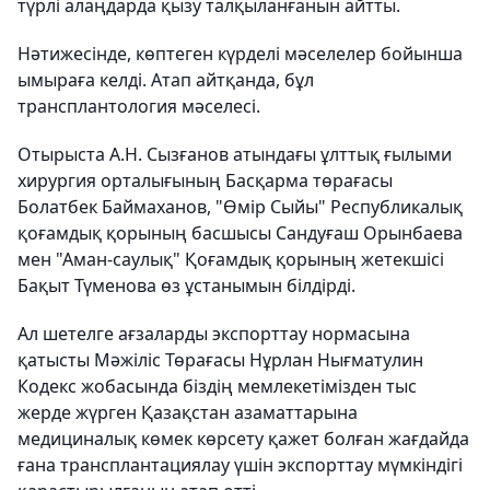
түрлі алаңдарда қызу талқыланғанын айтты.
Нәтижесінде, көптеген күрделі мәселелер бойынша
ымыраға келді. Атап айтқанда, бұл
трансплантология мәселесі.
Отырыста А.Н. Сызғанов атындағы ұлттық ғылыми
хирургия орталығының Басқарма төрағасы
Болатбек Баймаханов, "Өмір Сыйы" Республикалық
қоғамдық қорының басшысы Сандуғаш Орынбаева
мен "Аман-саулық" Қоғамдық қорының жетекшісі
Бақыт Түменова өз ұстанымын білдірді.
Ал шетелге ағзаларды экспорттау нормасына
қатысты Мәжіліс Төрағасы Нұрлан Нығматулин
Кодекс жобасында біздің мемлекетімізден тыс
жерде жүрген Қазақстан азаматтарына
медициналық көмек көрсету қажет болған жағдайда
ғана трансплантациялау үшін экспорттау мүмкіндігі