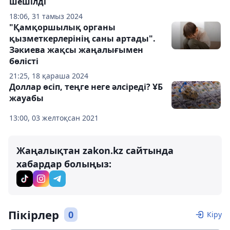
шешілді
18:06, 31 тамыз 2024
"Қамқоршылық органы
қызметкерлерінің саны артады".
Зәкиева жақсы жаңалығымен
бөлісті
21:25, 18 қараша 2024
Доллар өсіп, теңге неге әлсіреді? ҰБ
жауабы
13:00, 03 желтоқсан 2021
Жаңалықтан zakon.kz сайтында
хабардар болыңыз:
Пікірлер
0
Кіру