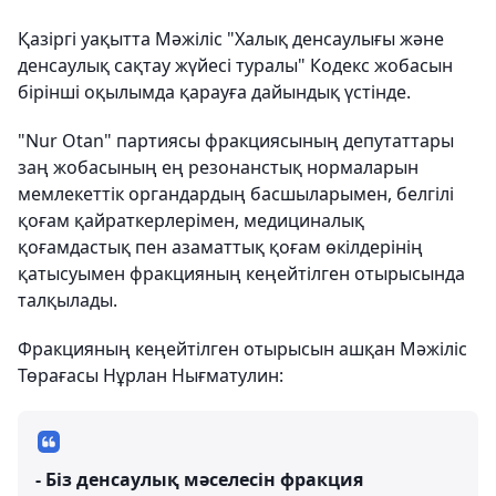
Қазіргі уақытта Мәжіліс "Халық денсаулығы және
денсаулық сақтау жүйесі туралы" Кодекс жобасын
бірінші оқылымда қарауға дайындық үстінде.
"Nur Otan" партиясы фракциясының депутаттары
заң жобасының ең резонанстық нормаларын
мемлекеттік органдардың басшыларымен, белгілі
қоғам қайраткерлерімен, медициналық
қоғамдастық пен азаматтық қоғам өкілдерінің
қатысуымен фракцияның кеңейтілген отырысында
талқылады.
Фракцияның кеңейтілген отырысын ашқан Мәжіліс
Төрағасы Нұрлан Нығматулин:
- Біз денсаулық мәселесін фракция