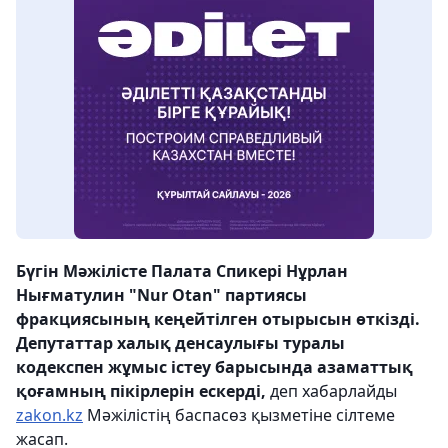
Бүгін Мәжілісте Палата Спикері Нұрлан
Нығматулин "Nur Otan" партиясы
фракциясының кеңейтілген отырысын өткізді.
Депутаттар халық денсаулығы туралы
кодекспен жұмыс істеу барысында азаматтық
қоғамның пікірлерін ескерді,
деп хабарлайды
zakon.kz
Мәжілістің баспасөз қызметіне сілтеме
жасап.