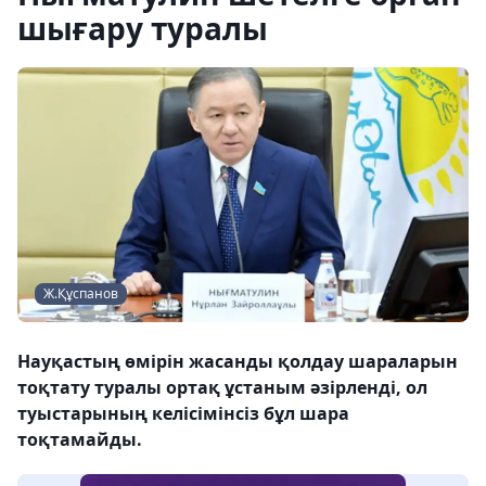
шығару туралы
Ж.Құспанов
Науқастың өмірін жасанды қолдау шараларын
тоқтату туралы ортақ ұстаным әзірленді, ол
туыстарының келісімінсіз бұл шара
тоқтамайды.