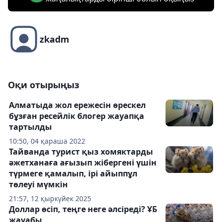
zkadm
Оқи отырыңыз
Алматыда жол ережесін өрескел
бұзған ресейлік блогер жауапқа
тартылды
10:50, 04 қараша 2022
Тайванда турист қыз хомяктарды
әжетханаға ағызып жібергені үшін
түрмеге қамалып, ірі айыппұл
төлеуі мүмкін
21:57, 12 қыркүйек 2025
Доллар өсіп, теңге неге әлсіреді? ҰБ
жауабы