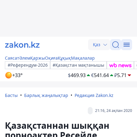
Қаз
Саясат
Әлем
Қаржы
Оқиға
Құқық
Мақалалар
#Референдум-2026
#Қазақстан мақтанышы
+33°
$
469.93
€
541.64
₽
5.71
Басты
Барлық жаңалықтар
Редакция Zakon.kz
21:16, 24 ақпан 2020
Қазақстаннан шыққан
порноактер Ресейде