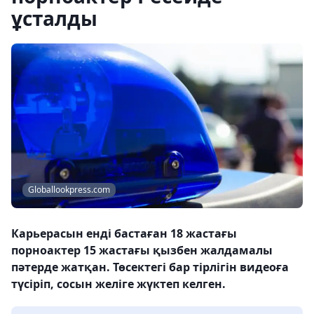
ұсталды
Globallookpress.com
Карьерасын енді бастаған 18 жастағы
порноактер 15 жастағы қызбен жалдамалы
пәтерде жатқан. Төсектегі бар тірлігін видеоға
түсіріп, сосын желіге жүктеп келген.