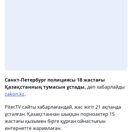
Санкт-Петербург полициясы 18 жастағы
Қазақстанның тумасын ұстады,
деп хабарлайды
zakon.kz
.
Piter.TV сайты хабарлағандай, жас жігіт 21 ақпанда
ұсталған. Қазақстаннан шыққан порноактер 15
жастағы қызымен бірге құрған ойнастығын
интернетте жариялаған.