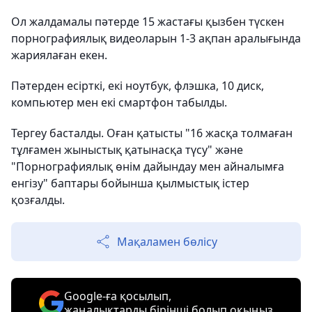
Ол жалдамалы пәтерде 15 жастағы қызбен түскен
порнографиялық видеоларын 1-3 ақпан аралығында
жариялаған екен.
Пәтерден есірткі, екі ноутбук, флэшка, 10 диск,
компьютер мен екі смартфон табылды.
Тергеу басталды. Оған қатысты "16 жасқа толмаған
тұлғамен жыныстық қатынасқа түсу" және
"Порнографиялық өнім дайындау мен айналымға
енгізу" баптары бойынша қылмыстық істер
қозғалды.
Мақаламен бөлісу
Google-ға қосылып,
жаңалықтарды бірінші болып оқыңыз