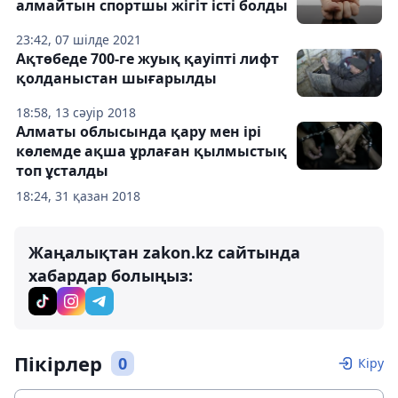
алмайтын спортшы жігіт істі болды
23:42, 07 шілде 2021
Ақтөбеде 700-ге жуық қауіпті лифт
қолданыстан шығарылды
18:58, 13 сәуір 2018
Алматы облысында қару мен ірі
көлемде ақша ұрлаған қылмыстық
топ ұсталды
18:24, 31 қазан 2018
Жаңалықтан zakon.kz сайтында
хабардар болыңыз:
Пікірлер
0
Кіру