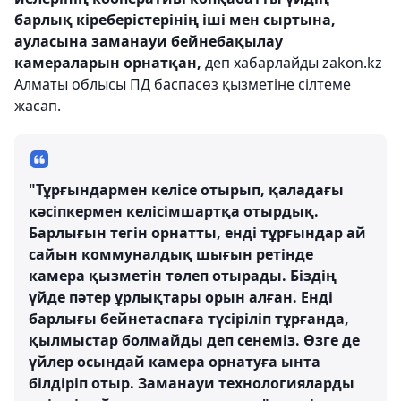
барлық кіреберістерінің іші мен сыртына,
ауласына заманауи бейнебақылау
камераларын орнатқан,
деп хабарлайды zakon.kz
Алматы облысы ПД баспасөз қызметіне сілтеме
жасап.
"Тұрғындармен келісе отырып, қаладағы
кәсіпкермен келісімшартқа отырдық.
Барлығын тегін орнатты, енді тұрғындар ай
сайын коммуналдық шығын ретінде
камера қызметін төлеп отырады. Біздің
үйде пәтер ұрлықтары орын алған. Енді
барлығы бейнетаспаға түсіріліп тұрғанда,
қылмыстар болмайды деп сенеміз. Өзге де
үйлер осындай камера орнатуға ынта
білдіріп отыр. Заманауи технологияларды