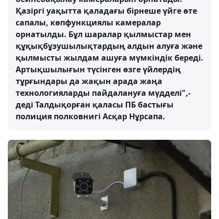
Қазіргі уақытта қаладағы бірнеше үйге өте
сапалы, көпфункциялы камералар
орнатылды. Бұл шаралар қылмыстар мен
құқықбұзушылықтардың алдын алуға және
қылмысты жылдам ашуға мүмкіндік береді.
Артықшылығын түсінген өзге үйлердің
тұрғындары да жақын арада жаңа
технологияларды пайдалануға мүдделі",-
деді Талдықорған қаласы ПБ бастығы
полиция полковнигі Асқар Нұрсапа.