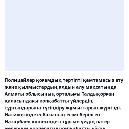
Полицейлер қоғамдық тәртіпті қамтамасыз ету
және қылмыстардың алдын алу мақсатында
Алматы облысының орталығы Талдықорған
қаласындағы көпқабатты үйлердің
тұрғындарына түсіндіру жұмыстарын жүргізді.
Нәтижесінде елбасының есімі берілген
Назарбаев көшесіндегі тұрғын үйдің пәтер
иелерінің кооперативі көпқабатты үйдің