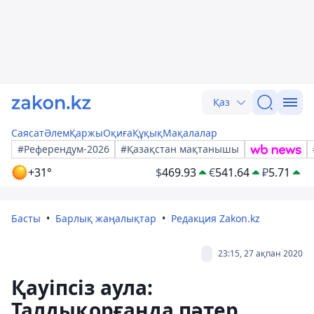
Қаз
Саясат
Әлем
Қаржы
Оқиға
Құқық
Мақалалар
#Референдум-2026
#Қазақстан мақтанышы
+31°
$
469.93
€
541.64
₽
5.71
Басты
Барлық жаңалықтар
Редакция Zakon.kz
23:15, 27 ақпан 2020
Қауіпсіз аула:
Талдықорғанда пәтер