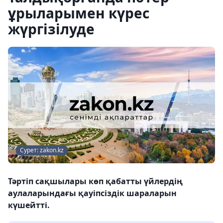
ұрыларымен күрес
жүргізілуде
Сурет: zakon.kz
Тәртіп сақшылары көп қабатты үйлердің
аулаларындағы қауіпсіздік шараларын
күшейтті.