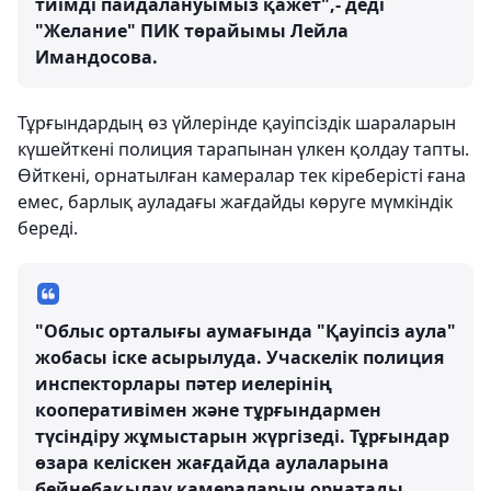
тиімді пайдалануымыз қажет",- деді
"Желание" ПИК төрайымы Лейла
Имандосова.
Тұрғындардың өз үйлерінде қауіпсіздік шараларын
күшейткені полиция тарапынан үлкен қолдау тапты.
Өйткені, орнатылған камералар тек кіреберісті ғана
емес, барлық ауладағы жағдайды көруге мүмкіндік
береді.
"Облыс орталығы аумағында "Қауіпсіз аула"
жобасы іске асырылуда. Учаскелік полиция
инспекторлары пәтер иелерінің
кооперативімен және тұрғындармен
түсіндіру жұмыстарын жүргізеді. Тұрғындар
өзара келіскен жағдайда аулаларына
бейнебақылау камераларын орнатады.