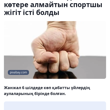
көтере алмайтын спортшы
жігіт істі болды
pixabay.com
Жанжал 6 шілдеде көп қабатты үйлердің
аулаларының бірінде болған.