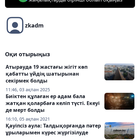
zkadm
Оқи отырыңыз
Атырауда 19 жастағы жігіт көп
қабатты үйдің шатырынан
секірмек болды
11:46, 03 ақпан 2025
Биіктен құлаған ер адам бала
жатқан қоларбаға келіп түсті. Екеуі
де мерт болды
16:10, 05 ақпан 2021
Қауіпсіз аула: Талдықорғанда пәтер
ұрыларымен күрес жүргізілуде