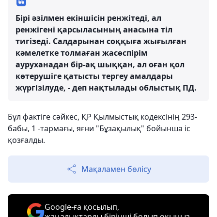
Бірі әзілмен екіншісін ренжітеді, ал
ренжігені қарсыласының анасына тіл
тигізеді. Салдарынан соққыға жығылған
кәмелетке толмаған жасөспірім
ауруханадан бір-ақ шыққан, ал оған қол
көтерушіге қатысты тергеу амалдары
жүргізілуде, - деп нақтылады облыстық ПД.
Бұл фактіге сәйкес,
ҚР Қылмыстық кодексінің 293-
бабы, 1 -тармағы, яғни "Бұзақылық" бойынша іс
қозғалды.
Мақаламен бөлісу
Google-ға қосылып,
жаңалықтарды бірінші болып оқыңыз