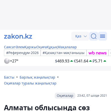
Қаз
Саясат
Әлем
Қаржы
Оқиға
Құқық
Мақалалар
#Референдум-2026
#Қазақстан мақтанышы
+27°
$
469.93
€
541.64
₽
5.71
Басты
Барлық жаңалықтар
Оқиғалар туралы жаңалықтар
Оқиғалар
23:42, 07 шілде 2021
Алматы облысында сөз