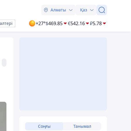
Алматы
Қаз
+27°
$
469.85
€
542.16
₽
5.78
алтері
Соңғы
Танымал