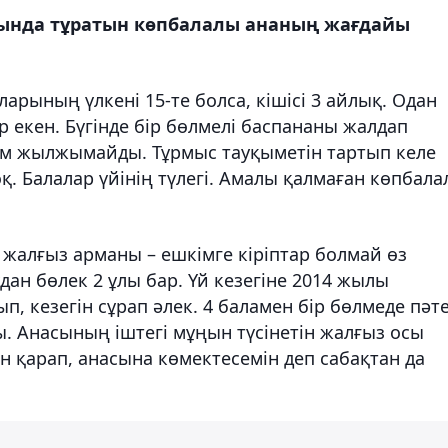
ында тұратын көпбалалы ананың жағдайы
аларының үлкені 15-те болса, кішісі 3 айлық. Одан
 екен. Бүгінде бір бөлмелі баспананы жалдап
дем жылжымайды. Тұрмыс тауқыметін тартып келе
. Балалар үйінің түлегі. Амалы қалмаған көпбала
 жалғыз арманы – ешкімге кіріптар болмай өз
дан бөлек 2 ұлы бар. Үй кезегіне 2014 жылы
, кезегін сұрап әлек. 4 баламен бір бөлмеде пәт
ы. Анасының іштегі мұңын түсінетін жалғыз осы
н қарап, анасына көмектесемін деп сабақтан да