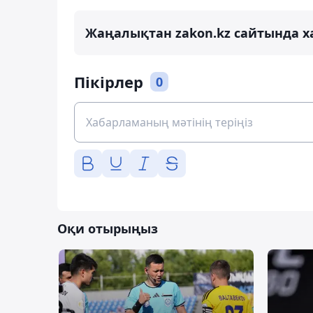
Жаңалықтан zakon.kz сайтында х
Пікірлер
0
Оқи отырыңыз