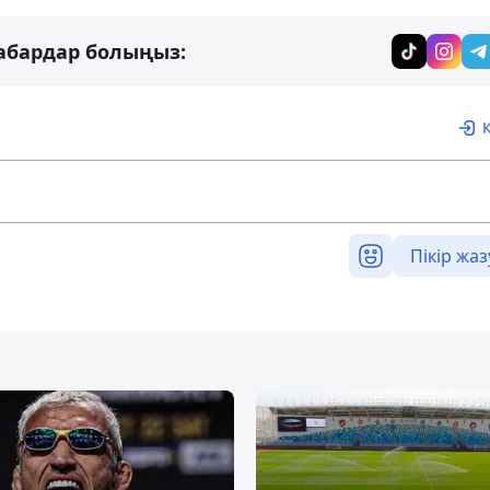
абардар болыңыз:
Пікір жаз