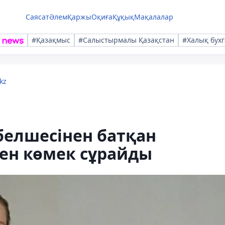
Саясат
Әлем
Қаржы
Оқиға
Құқық
Мақалалар
#Қазақмыс
#Салыстырмалы Қазақстан
#Халық бухг
kz
белшесінен батқан
ен көмек сұрайды