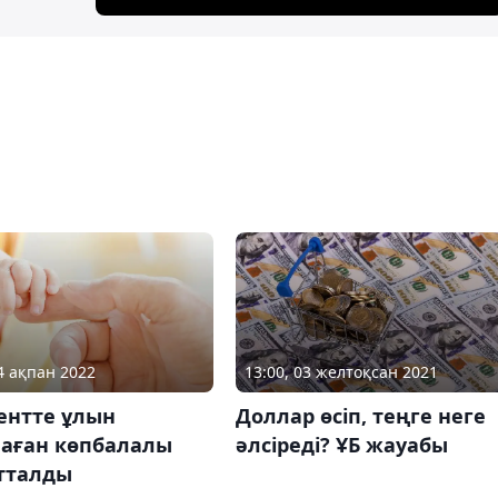
04 ақпан 2022
13:00, 03 желтоқсан 2021
нтте ұлын
Доллар өсіп, теңге неге
лаған көпбалалы
әлсіреді? ҰБ жауабы
отталды