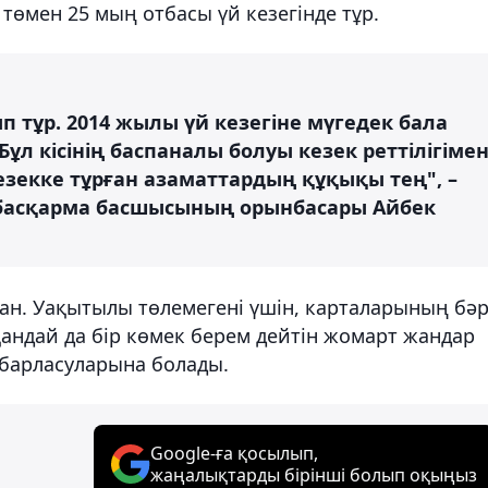
төмен 25 мың отбасы үй кезегінде тұр.
ып тұр. 2014 жылы үй кезегіне мүгедек бала
Бұл кісінің баспаналы болуы кезек реттілігіме
кезекке тұрған азаматтардың құқықы тең", –
 басқарма басшысының орынбасары Айбек
ан. Уақытылы төлемегені үшін, карталарының бәр
қандай да бір көмек берем дейтін жомарт жандар
хабарласуларына болады.
Google-ға қосылып,
жаңалықтарды бірінші болып оқыңыз