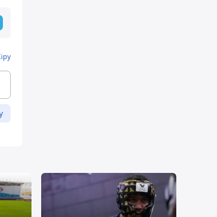
Кіру
у