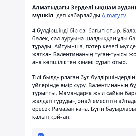
Алматыдағы Зерделі ықшам аудан
мүшкіл
, деп хабарлайды
Almaty.tv.
4 бүлдіршінді бір өзі бағып отыр. Бал
бөлек, сал ауруына шалдыққан ұлы бар
тұрады. Айтуынша, пәтер кезегі мүл
жатқан Валентинаның туған-туысы жоқ
ана көпшіліктен көмек сұрап отыр.
Тілі былдырлаған бұл бүлдіршіндердің
үйлерінде өмір сүру. Валентинаның бұ
тұрыпты. Мамандарға жыл сайын барып
жалдап тұрудың оңай еместігін айтад
ересек Рамазан ғана. Бүгін бауырлары
қалып қойған.