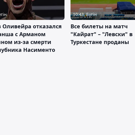
үгін
10:43, Бүгін
 Оливейра отказался
Все билеты на матч
анша с Арманом
"Кайрат" – "Левски" в
ном из-за смерти
Туркестане проданы
лубника Насименто