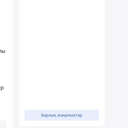
лы
ер
Барлық жаңалықтар