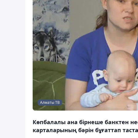
Алматы ТВ
Көпбалалы ана бірнеше банктен не
карталарының бәрін бұғаттап таст