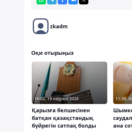
zkadm
Оқи отырыңыз
14:02, 19 наурыз 2026
11:38, 
Қарызға белшесінен
Шымке
батқан қазақстандық
сауда
бүйрегін сатпақ болды
ана с