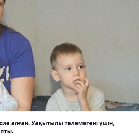
сие алған. Уақытылы төлемегені үшін,
апты.