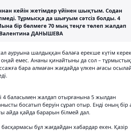
ннан кейін жетімдер үйінен шықтым. Содан
ілмеді. Тұрмысқа да шығуым сәтсіз болды. 4
 Мына бір бөлмеге 70 мың теңге төлеп жалдап
а Валентина ДАНЫШЕВА
 сал ауруына шалдыққан балаға ерекше күтім керек
 оңай емес. Ананы қинайтыны да сол – тұрмыстық
ажға бара алмаған жағдайда үлкен ағасы осыла
ді.
і 4 баласымен жалдап отырғанына 5 жылдан
анысты босатып беруін сұрап отыр. Енді оның бір 
ғы айда қайда барарын білмей дал.
басқармасы бұл жағдайдан хабардар екен. Қазір