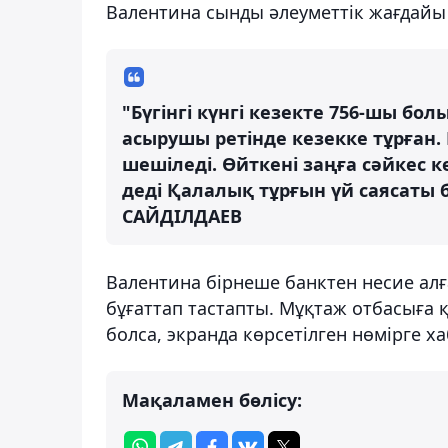
Валентина сынды әлеуметтік жағдайы 
"Бүгінгі күнгі кезекте 756-шы бол
асырушы ретінде кезекке тұрған. 
шешіледі. Өйткені заңға сәйкес 
деді Қалалық тұрғын үй саясаты
САЙДІЛДАЕВ
Валентина бірнеше банктен несие алғ
бұғаттап тастапты. Мұқтаж отбасыға 
болса, экранда көрсетілген нөмірге 
Мақаламен бөлісу: