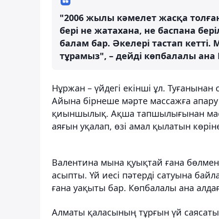
"2006 жылы кәмелет жасқа толға
бері не жатахана, не баспана бер
балам бар. Әкелері тастап кетті.
тұрамыз", – дейді көпбалалы ан
Нұржан – үйдегі екінші ұл. Туғанынан
Айына бірнеше мәрте массажға апару
қиыншылық. Ақша тапшылығынан масс
аяғын уқалап, өзі амал қылатын көріне
Валентина мына қуықтай ғана бөлмен
асыпты. Үй иесі пәтерді сатуына байл
ғана уақыты бар. Көпбалалы ана алда
Алматы қаласының тұрғын үй саясаты 