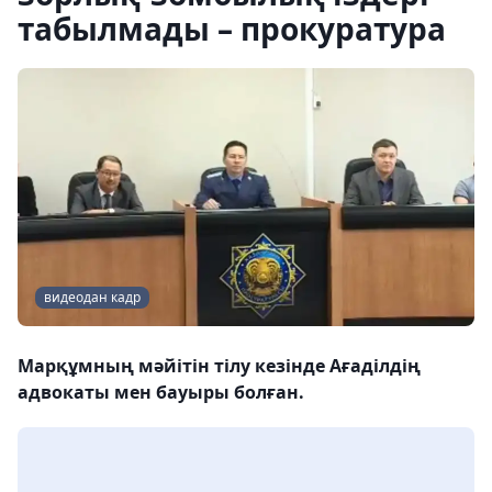
табылмады – прокуратура
видеодан кадр
Марқұмның мәйітін тілу кезінде Ағаділдің
адвокаты мен бауыры болған.