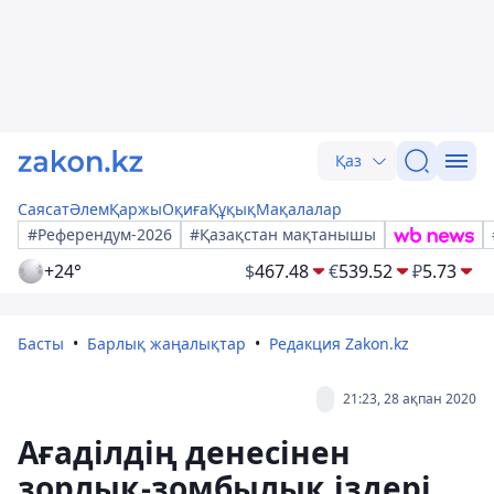
Қаз
Саясат
Әлем
Қаржы
Оқиға
Құқық
Мақалалар
#Референдум-2026
#Қазақстан мақтанышы
+24°
$
467.48
€
539.52
₽
5.73
Басты
Барлық жаңалықтар
Редакция Zakon.kz
21:23, 28 ақпан 2020
Ағаділдің денесінен
зорлық-зомбылық іздері