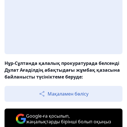
Нұр-Сұлтанда қалалық прокуратурада белсенді
Дулат Ағаділдің абақтыдағы жұмбақ қазасына
байланысты түсініктеме беруде:
Мақаламен бөлісу
Google-ға қосылып,
жаңалықтарды бірінші болып оқыңыз