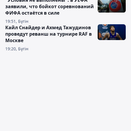
"Условия не выполнены": в УЕФА
заявили, что бойкот соревнований
ФИФА остаётся в силе
19:51, Бүгін
Кайл Снайдер и Ахмед Тажудинов
проведут реванш на турнире RAF в
Москве
19:20, Бүгін