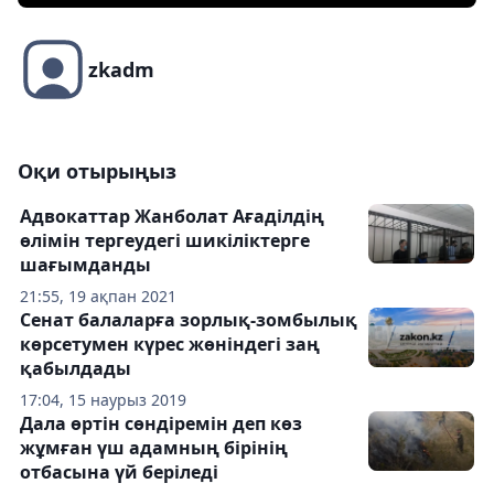
zkadm
Оқи отырыңыз
Адвокаттар Жанболат Ағаділдің
өлімін тергеудегі шикіліктерге
шағымданды
21:55, 19 ақпан 2021
Сенат балаларға зорлық-зомбылық
көрсетумен күрес жөніндегі заң
қабылдады
17:04, 15 наурыз 2019
Дала өртін сөндіремін деп көз
жұмған үш адамның бірінің
отбасына үй беріледі