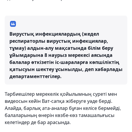
Вирустық инфекциялардың (жедел
респираторлы вирустық инфекциялар,
тұмау) алдын-алу мақсатында білім беру
ұйымдарына 8 наурыз мерекесі аясында
балалар өткізетін іс-шараларға көпшіліктің
қатысуын шектеу ұсынылды, деп хабарлады
департаменттегілер.
Тәрбиешілер мерекелік қойылымның суреті мен
видеосын кейін Ват-сапқа жіберуге уәде берді.
Алайда, барлық ата-аналар бұған келісе бермейді,
балаларының өнерін көзбе-көз тамашалығысы
келетіндер де бар арасында.