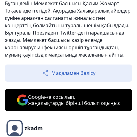
Бұған дейін Мемлекет басшысы Қасым-Жомарт
Тоқаев әдеттегідей, Ақордада Халықаралық әйелдер
күніне арналған салтанатты жиналыс пен
концерттің болмайтыны туралы шешім қабылдады.
Бұл туралы Президент Twitter-дегі парақшасында
жазды. Мемлекет басшысы қазір әлемде
коронавирус инфекциясы өршіп тұрғандықтан,
мұның қауіпсіздік мақсатында жасалғанын айтты.
Мақаламен бөлісу
Google-ға қосылып,
жаңалықтарды бірінші болып оқыңыз
zkadm