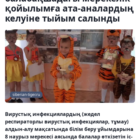
қойылымға ата-аналардың
келуіне тыйым салынды
siberian-tiger.ru
Вирустық инфекциялардың (жедел
респираторлы вирустық инфекциялар, тұмау)
алдын-алу мақсатында білім беру ұйымдарына
8 наурыз мерекесі аясында балалар өткізетін іс-