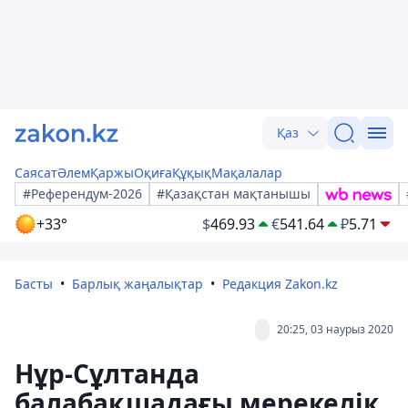
Қаз
Саясат
Әлем
Қаржы
Оқиға
Құқық
Мақалалар
#Референдум-2026
#Қазақстан мақтанышы
+33°
$
469.93
€
541.64
₽
5.71
Басты
Барлық жаңалықтар
Редакция Zakon.kz
20:25, 03 наурыз 2020
Нұр-Сұлтанда
балабақшадағы мерекелік