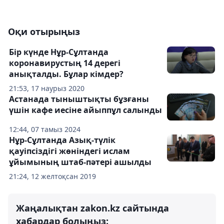
Оқи отырыңыз
Бір күнде Нұр-Сұлтанда
коронавирустың 14 дерегі
анықталды. Бұлар кімдер?
21:53, 17 наурыз 2020
Астанада тыныштықты бұзғаны
үшін кафе иесіне айыппұл салынды
12:44, 07 тамыз 2024
Нұр-Сұлтанда Азық-түлік
қауіпсіздігі жөніндегі ислам
ұйымының штаб-пәтері ашылды
21:24, 12 желтоқсан 2019
Жаңалықтан zakon.kz сайтында
хабардар болыңыз: