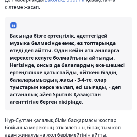
сілтеме жасап.
Басында бізге ертеңгілік, әдеттегідей
музыка бөлмесінде емес, өз топтарында
өтеді деп айтты. Одан кейін ата-аналарға
мерекеге келуге болмайтыны айтылды.
Негізінде, онсыз да балалардың әке-шешесі
ертеңгілікке қатыспайды, өйткені біздің
балаларымыздың жасы - 3-4-те, олар
туыстарын көрсе жылап, есі шығады, - деп
астаналық әйел Sputnik Қазақстан
агенттігіне берген пікірінде.
Нұр-Сұлтан қалалық білім басқармасы жоспар
бойынша мерекенің өткізілетінін, бірақ тым көп
адам жиналуына жол берілмейтінін айтты.