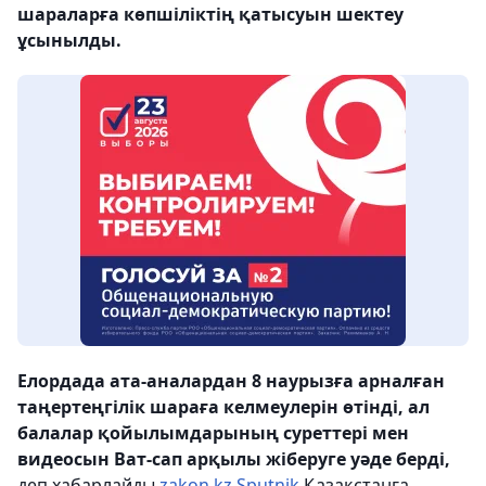
шараларға көпшіліктің қатысуын шектеу
ұсынылды.
Елордада ата-аналардан 8 наурызға арналған
таңертеңгілік шараға келмеулерін өтінді, ал
балалар қойылымдарының суреттері мен
видеосын Ват-сап арқылы жіберуге уәде берді,
деп хабарлайды
zakon.kz
Sputnik
Қазақстанға