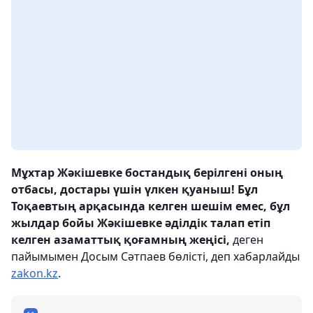
Мұхтар Жәкішевке бостандық берілгені оның
отбасы, достары үшін үлкен қуаныш! Бұл
Тоқаевтың арқасында келген шешім емес, бұл
жылдар бойы Жәкішевке әділдік талап етіп
келген азаматтық қоғамның жеңісі,
деген
пайымымен Досым Сәтпаев бөлісті, деп хабарлайды
zakon.kz
.