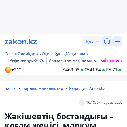
Қаз
Саясат
Әлем
Қаржы
Оқиға
Құқық
Мақалалар
#Референдум-2026
#Қазақстан мақтанышы
+21°
$
469.93
€
541.64
₽
5.71
Басты
Барлық жаңалықтар
Редакция Zakon.kz
16:18, 04 наурыз 2020
Жәкішевтің бостандығы –
қоғам жеңісі, марқұм