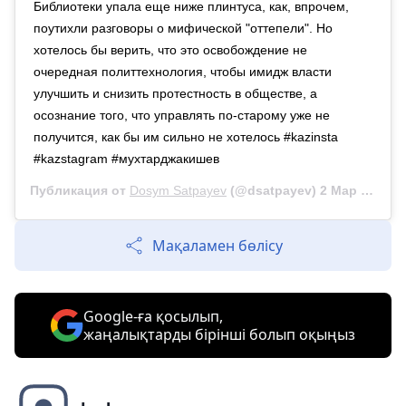
Библиотеки упала еще ниже плинтуса, как, впрочем,
поутихли разговоры о мифической "оттепели". Но
хотелось бы верить, что это освобождение не
очередная политтехнология, чтобы имидж власти
улучшить и снизить протестность в обществе, а
осознание того, что управлять по-старому уже не
получится, как бы им сильно не хотелось #kazinsta
#kazstagram #мухтарджакишев
Публикация от
Dosym Satpayev
(@dsatpayev)
2 Мар 2020 в 11:40 PST
Мақаламен бөлісу
Google-ға қосылып,
жаңалықтарды бірінші болып оқыңыз