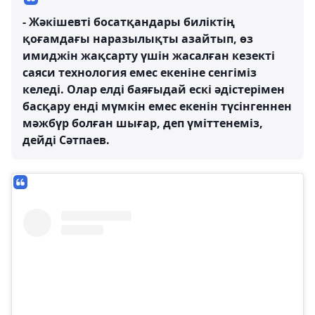
- Жәкішевті босатқандары биліктің
қоғамдағы наразылықты азайтып, өз
имиджін жақсарту үшін жасалған кезекті
саяси технология емес екеніне сенгіміз
келеді. Олар елді баяғыдай ескі әдістерімен
басқару енді мүмкін емес екенін түсінгеннен
мәжбүр болған шығар, деп үміттенеміз,
дейді Сәтпаев.