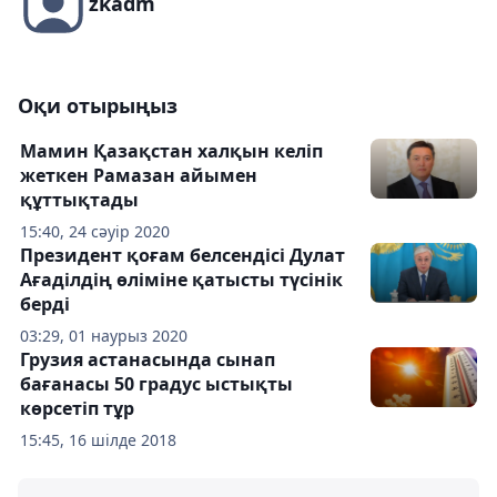
zkadm
Оқи отырыңыз
Мамин Қазақстан халқын келіп
жеткен Рамазан айымен
құттықтады
15:40, 24 сәуір 2020
Президент қоғам белсендісі Дулат
Ағаділдің өліміне қатысты түсінік
берді
03:29, 01 наурыз 2020
Грузия астанасында сынап
бағанасы 50 градус ыстықты
көрсетіп тұр
15:45, 16 шілде 2018