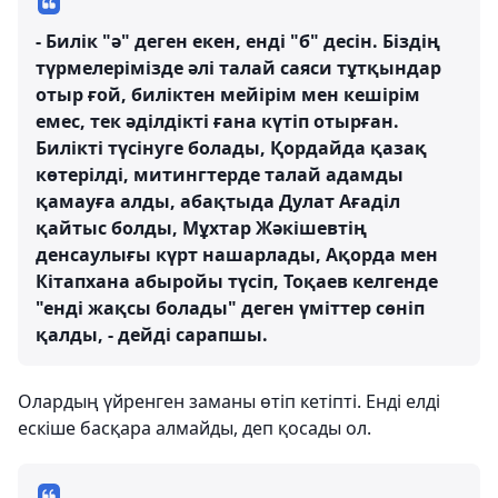
- Билік "ә" деген екен, енді "б" десін. Біздің
түрмелерімізде әлі талай саяси тұтқындар
отыр ғой, биліктен мейірім мен кешірім
емес, тек әділдікті ғана күтіп отырған.
Билікті түсінуге болады, Қордайда қазақ
көтерілді, митингтерде талай адамды
қамауға алды, абақтыда Дулат Ағаділ
қайтыс болды, Мұхтар Жәкішевтің
денсаулығы күрт нашарлады, Ақорда мен
Кітапхана абыройы түсіп, Тоқаев келгенде
"енді жақсы болады" деген үміттер сөніп
қалды, - дейді сарапшы.
Олардың үйренген заманы өтіп кетіпті. Енді елді
ескіше басқара алмайды, деп қосады ол.