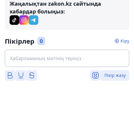
Жаңалықтан zakon.kz сайтында
хабардар болыңыз:
Пікірлер
0
Кіру
Пікір жазу