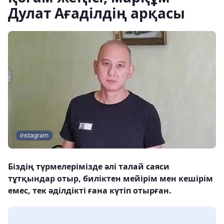
Дулат Ағаділдің арқасы
instagram
Біздің түрмелерімізде әлі талай саяси
тұтқындар отыр, биліктен мейірім мен кешірім
емес, тек әділдікті ғана күтіп отырған.