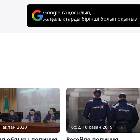
Google-ға қосылып,
жаңалықтарды бірінші болып оқыңыз
01 ақпан 2020
16:52, 16 қазан 2019
л облысы полиция
Ресейде полиция