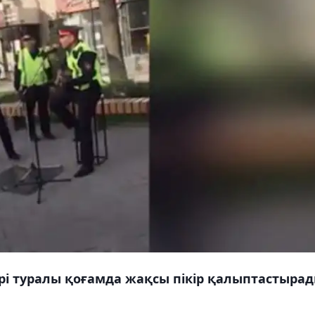
рі туралы қоғамда жақсы пікір қалыптастыра