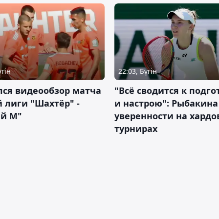
үгін
22:03, Бүгін
лся видеообзор матча
"Всё сводится к подго
 лиги "Шахтёр" -
и настрою": Рыбакина 
ий М"
уверенности на хардо
турнирах