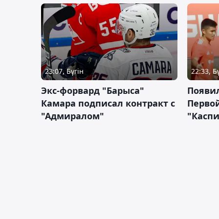
23:07, Бүгін
22:33, Б
Экс-форвард "Барыса"
Появи
Камара подписал контракт с
Первой
"Адмиралом"
"Касп