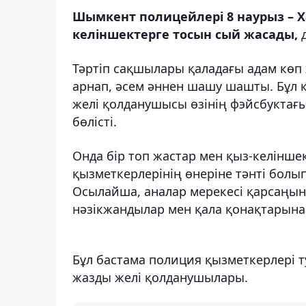
Шымкент полицейлері 8 наурыз – 
келіншектерге тосын сый жасады,
д
Тәртіп сақшылары қаладағы адам көп
арнап, әсем әннен шашу шашты. Бұл кө
желі қолданушысы өзінің фэйсбуктағ
бөлісті.
Онда бір топ жастар мен қыз-келінше
қызметкерлерінің өнеріне тәнті болы
Осылайша, аналар мерекесі қарсаңын
нәзікжандылар мен қала қонақтарына 
Бұл бастама полиция қызметкерлері 
жазды желі қолданушылары.