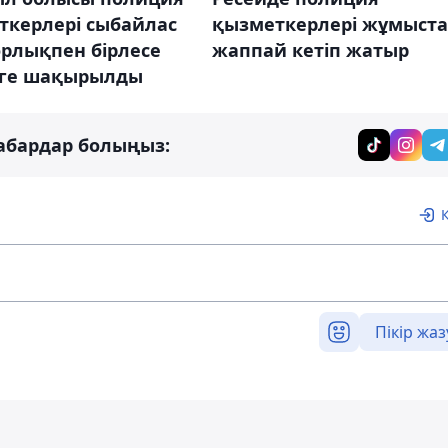
ткерлері сыбайлас
қызметкерлері жұмыст
рлықпен бірлесе
жаппай кетіп жатыр
уге шақырылды
абардар болыңыз:
Пікір жаз