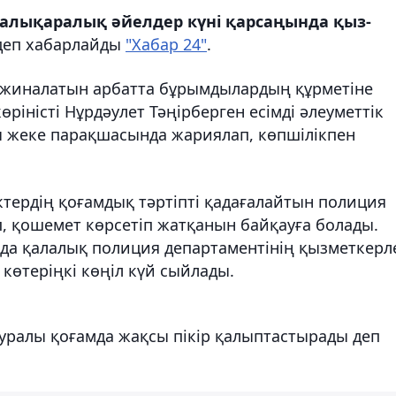
Халықаралық әйелдер күні қарсаңында қыз-
еп хабарлайды
"Хабар 24"
.
 жиналатын арбатта бұрымдылардың құрметіне
ріністі Нұрдәулет Тәңірберген есімді әлеуметтік
ы жеке парақшасында жариялап, көпшілікпен
ктердің қоғамдық тәртіпті қадағалайтын полиция
п, қошемет көрсетіп жатқанын байқауға болады.
да қалалық полиция департаментінің қызметкерл
көтеріңкі көңіл күй сыйлады.
туралы қоғамда жақсы пікір қалыптастырады деп