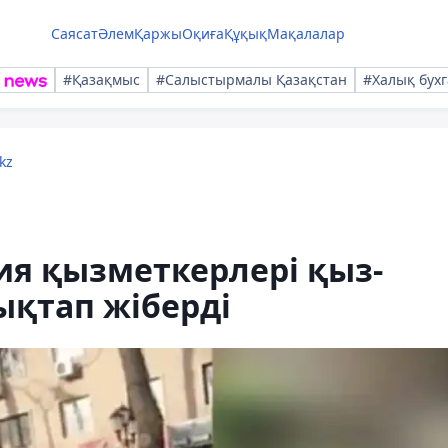
Саясат
Әлем
Қаржы
Оқиға
Құқық
Мақалалар
#Қазақмыс
#Салыстырмалы Қазақстан
#Халық бухг
kz
я қызметкерлері қыз-
ықтап жіберді