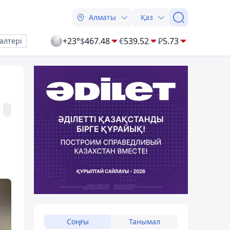
Алматы
Қаз
+23°
$
467.48
€
539.52
₽
5.73
алтері
Соңғы
Танымал