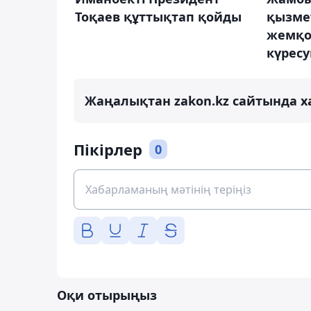
Тоқаев құттықтап қойды
қызме
жемқо
күрес
Жаңалықтан zakon.kz сайтында х
Пікірлер
0
Оқи отырыңыз