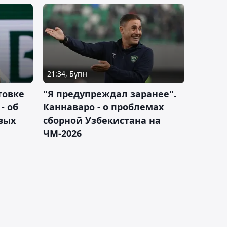
21:34, Бүгін
товке
"Я предупреждал заранее".
- об
Каннаваро - о проблемах
вых
сборной Узбекистана на
ЧМ-2026