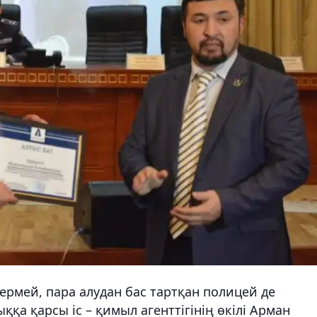
мей, пара алудан бас тартқан полицей де
қа қарсы іс – қимыл агенттігінің өкілі Арман