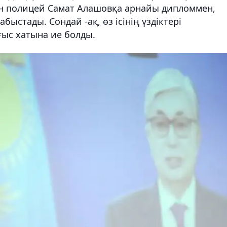
ан полицей Самат Алашовқа арнайы дипломмен,
быстады. Сондай -ақ, өз ісінің үздіктері
ыс хатына ие болды.