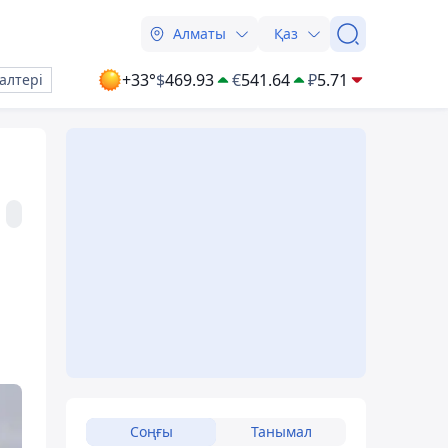
Алматы
Қаз
+33°
$
469.93
€
541.64
₽
5.71
алтері
Соңғы
Танымал