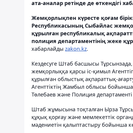
ата-аналар ретінде де өткендігі ха
Жемқорлықпен күресте қоғам бірікп
Республикасының Сыбайлас жемқор
құрылған республикалық ақпарат
полиция департаментінің жеке қ
хабарлайды
zakon.kz
.
Кездесуге Штаб басшысы Тұрсынзада
жемқорлыққа қарсы іс-қимыл Агенттіг
құрылған облыстық ақпараттық-ағар
Агенттіктің Жамбыл облысы бойынша
Төлебаев және Полиция департаменті
Штаб жұмысына тоқталған Ырза Тұрсын
құқық қорғау және мемлекеттік орган
мәдениетін қалыптастыру бойынша кең