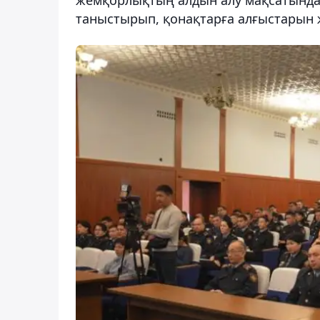
таныстырып, қонақтарға алғыстарын ж