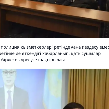
к полиция қызметкерлері ретінде ғана кездесу емес
ретінде де өткендігі хабарланып, қатысушылар
бірлесе күресуге шақырылды.