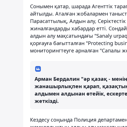
Сонымен қатар, шарада Агенттік тар
айтылды. Аталған жобалармен таныст
Парасаттылық, Алдын алу, Серіктесті
жиналғандарды хабардар етті. Сондай
алдын алу мақсатындағы "Sanaly urpaq
қорғауға бағытталған "Protecting bus
мониторингтеуге арналған "Сапалы жо
Арман Бердалин "әр қазақ - мені
жанашырлықпен қарап, қазақтың 
алдымен алдынан өтейік, ескерт
жеткізді.
Кездесу соңында Полиция департаме
жемқорлықтың алдын алу мақсатында