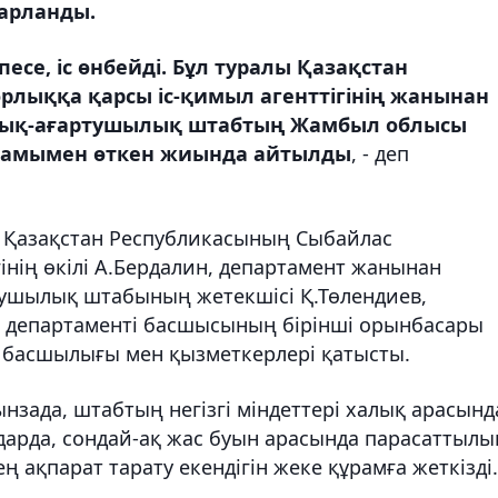
барланды.
есе, іс өнбейді. Бұл туралы Қазақстан
лыққа қарсы іс-қимыл агенттігінің жанынан
тық-ағартушылық штабтың Жамбыл облысы
ұрамымен өткен жиында айтылды
, - деп
, Қазақстан Республикасының Сыбайлас
інің өкілі А.Бердалин, департамент жанынан
тушылық штабының жетекшісі Қ.Төлендиев,
 департаменті басшысының бірінші орынбасары
 басшылығы мен қызметкерлері қатысты.
зада, штабтың негізгі міндеттері халық арасынд
дарда, сондай-ақ жас буын арасында парасаттылы
 ақпарат тарату екендігін жеке құрамға жеткізді.