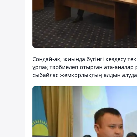
Сондай-ақ, жиында бүгінгі кездесу те
ұрпақ тәрбиелеп отырған ата-аналар 
сыбайлас жемқорлықтың алдын алуда 