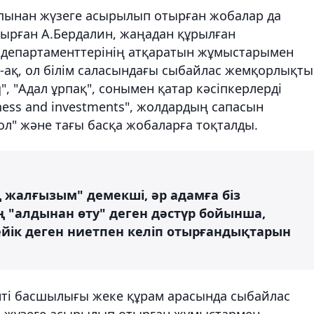
апынан жүзеге асырылып отырған жобалар да
ырған А.Бердалин, жаңадан құрылған
к департаменттерінің атқаратын жұмыстарымен
-ақ, ол білім саласындағы сыбайлас жемқорлықт
", "Адал ұрпақ", сонымен қатар кәсіпкерлерді
iness and investments", жолдардың сапасын
л" және тағы басқа жобаларға тоқталды.
ң жалғызым" демекші, әр адамға біз
"алдынан өту" деген дәстүр бойынша,
ейік деген ниетпен келіп отырғандықтарын
нті басшылығы жеке құрам арасында сыбайлас
 жүзеге асырылып отырған жұмыстармен