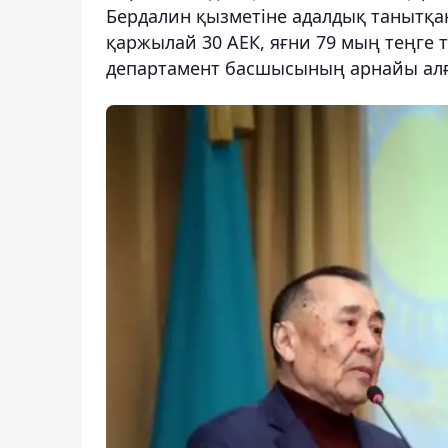
Бердалин қызметіне адалдық танытқ
қаржылай 30 АЕК, яғни 79 мың теңге та
департамент басшысының арнайы алғ