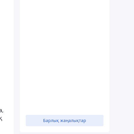
а,
қ
Барлық жаңалықтар