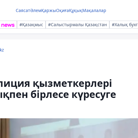
Саясат
Әлем
Қаржы
Оқиға
Құқық
Мақалалар
#Қазақмыс
#Салыстырмалы Қазақстан
#Халық бухг
kz
лиция қызметкерлері
пен бірлесе күресуге