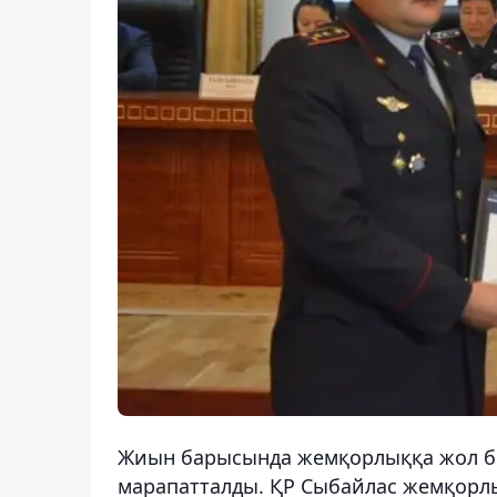
Жиын барысында жемқорлыққа жол бер
марапатталды. ҚР Сыбайлас жемқорлық