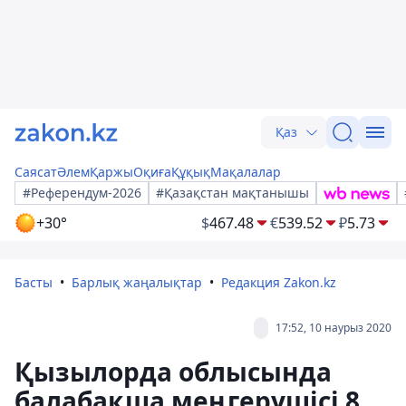
Қаз
Саясат
Әлем
Қаржы
Оқиға
Құқық
Мақалалар
#Референдум-2026
#Қазақстан мақтанышы
+30°
$
467.48
€
539.52
₽
5.73
Басты
Барлық жаңалықтар
Редакция Zakon.kz
17:52, 10 наурыз 2020
Қызылорда облысында
балабақша меңгерушісі 8