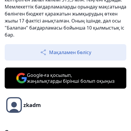
Мемлекеттік бағдарламаларды орындау мақсатында
бөлінген бюджет қаражатын жымқырудың өткен
жылы 17 фактісі анықталған. Оның ішінде, дәл осы
"Балапан" бағдарламасы бойынша 10 қылмыстық іс
бар.
Мақаламен бөлісу
Google-ға қосылып,
жаңалықтарды бірінші болып оқыңыз
zkadm