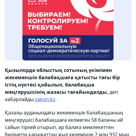
Қызылорда облыстық сотының үкімімен
жекеменшік балабақшаға қатысты тағы бір
істің нүктесі қойылып, балабақша
меңгерушісінің жазасы тағайындалды,
деп
хабарлайды
zakon.kz
.
Қазалы ауданындағы жекеменшік балабақшаның
меңгерушісі балабақшаға келмеген 58 баланы ай
сайын тіркей отырып, әр балаға мемлекеттен
бөлінетін қаражаттан жыл көлемінде 7 млн 932 мың