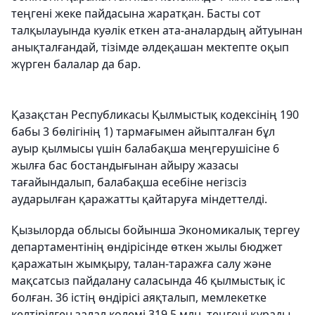
теңгені жеке пайдасына жаратқан. Басты сот
талқылауында куәлік еткен ата-аналардың айтуынан
анықталғандай, тізімде әлдеқашан мектепте оқып
жүрген балалар да бар.
Қазақстан Республикасы Қылмыстық кодексінің 190
бабы 3 бөлігінің 1) тармағымен айыпталған бұл
ауыр қылмысы үшін балабақша меңгерушісіне 6
жылға бас бостандығынан айыру жазасы
тағайындалып, балабақша есебіне негізсіз
аударылған қаражатты қайтаруға міндеттелді.
Қызылорда облысы бойынша Экономикалық тергеу
департаментінің өндірісінде өткен жылы бюджет
қаражатын жымқыру, талан-таражға салу және
мақсатсыз пайдалану саласында 46 қылмыстық іс
болған. 36 істің өндірісі аяқталып, мемлекетке
келтірілген залал көлемі 319,5 млн. теңгені құрады.