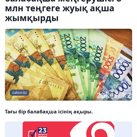
млн теңгеге жуық ақша
жымқырды
zakon.kz
Тағы бір балабақша ісінің ақыры.