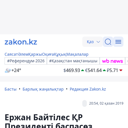
Қаз
Саясат
Әлем
Қаржы
Оқиға
Құқық
Мақалалар
#Референдум-2026
#Қазақстан мақтанышы
+24°
$
469.93
€
541.64
₽
5.71
Басты
Барлық жаңалықтар
Редакция Zakon.kz
20:54, 02 қазан 2019
Ержан Байтілес ҚР
Президенті баспасөз