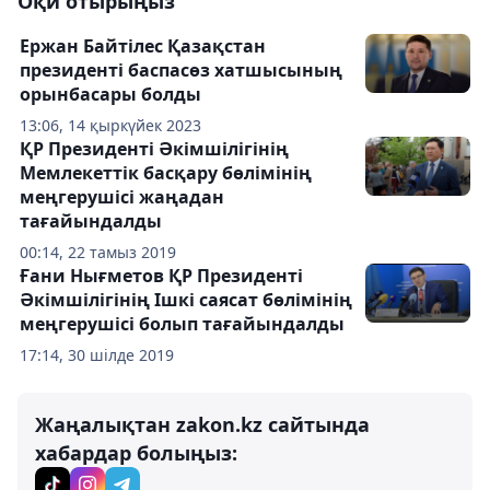
Оқи отырыңыз
Ержан Байтілес Қазақстан
президенті баспасөз хатшысының
орынбасары болды
13:06, 14 қыркүйек 2023
ҚР Президенті Әкімшілігінің
Мемлекеттік басқару бөлімінің
меңгерушісі жаңадан
тағайындалды
00:14, 22 тамыз 2019
Ғани Нығметов ҚР Президенті
Әкімшілігінің Ішкі саясат бөлімінің
меңгерушісі болып тағайындалды
17:14, 30 шілде 2019
Жаңалықтан zakon.kz сайтында
хабардар болыңыз: