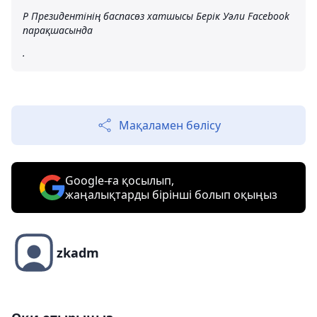
Р Президентінің баспасөз хатшысы Берік Уәли Facebook
парақшасында
.
Мақаламен бөлісу
Google-ға қосылып,
жаңалықтарды бірінші болып оқыңыз
zkadm