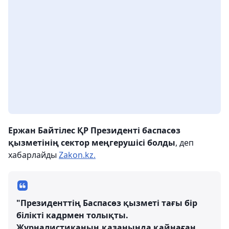
Ержан Байтілес ҚР Президенті баспасөз
қызметінің сектор меңгерушісі болды
, деп
хабарлайды
Zakon.kz.
"Президенттің Баспасөз қызметі тағы бір
білікті кадрмен толықты.
Журналистиканың қазанында қайнаған,