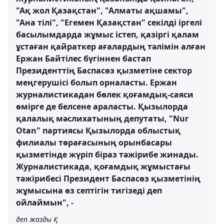
"Ақ жол Қазақстан", "Алматы ақшамы",
"Ана тілі", "Егемен Қазақстан" секілді іргелі
басылымдарда жұмыс істеп, қазіргі қалам
ұстаған қайраткер ағалардың тәлімін алған
Ержан Байтілес бүгіннен бастап
Президенттің Баспасөз қызметіне сектор
меңгерушісі болып орналасты. Ержан
журналистикадан бөлек қоғамдық-саяси
өмірге де белсене араласты. Қызылорда
қалалық мәслихатының депутаты, "Nur
Otan" партиясы Қызылорда облыстық
филиалы төрағасының орынбасары
қызметінде жүріп біраз тәжірибе жинады.
Журналистикада, қоғамдық жұмыстағы
тәжірибесі Президент Баспасөз қызметінің
жұмысына өз септігін тигізеді деп
ойлаймын", -
деп жазды Қ