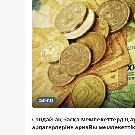
zakon.kz
Сондай-ақ басқа мемлекеттердің а
ардагерлеріне арнайы мемлекетті