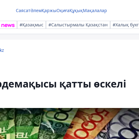
Саясат
Әлем
Қаржы
Оқиға
Құқық
Мақалалар
#Қазақмыс
#Салыстырмалы Қазақстан
#Халық бухг
kz
рдемақысы қатты өскелі