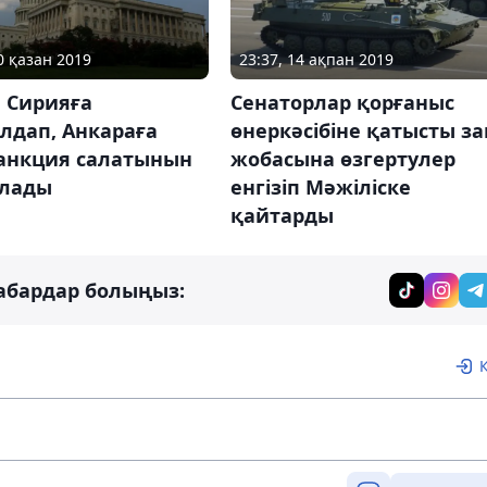
0 қазан 2019
23:37, 14 ақпан 2019
 Сирияға
Сенаторлар қорғаныс
лдап, Анкараға
өнеркәсібіне қатысты за
анкция салатынын
жобасына өзгертулер
лады
енгізіп Мәжіліске
қайтарды
абардар болыңыз: