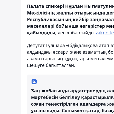
Палата спикері Нұрлан Нығматули
Мәжілісінің жалпы отырысында деп
Республикасының кейбір заңнамал
мәселелері бойынша өзгерістер ме
қабылдады
, деп хабарлайды
zakon.kz
Депутат Гүлшара Әбдіқалықова атап ө
алдындағы әскери және азаматтық бо
азаматтарының құқықтары мен әлеуме
шешуге бағытталған.
Заң жобасында ардагерлердің әл
мәртебесін белгілеу қарастырылға
соған теңестірілген адамдарға же
ұсынылады. Сонымен қатар, басқ