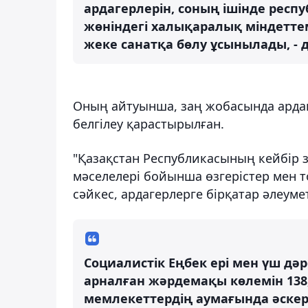
ардагерлерін, соның ішінде респу
жөніндегі халықаралық міндетте
жеке санатқа бөлу ұсынылады, - д
Оның айтуынша, заң жобасында ардаг
белгілеу қарастырылған.
"Қазақстан Республикасының кейбір 
мәселелері бойынша өзгерістер мен т
сәйкес, ардагерлерге бірқатар әлеуме
Социалистік Еңбек ері мен үш дә
арналған жәрдемақы көлемін 138,6
мемлекеттердің аумағында әскер