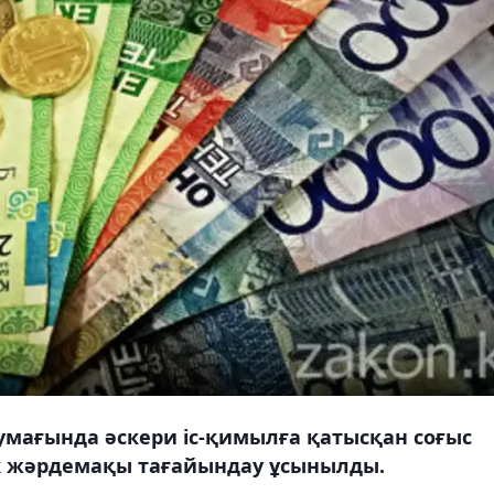
умағында әскери іс-қимылға қатысқан соғыс
к жәрдемақы тағайындау ұсынылды.