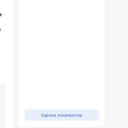
н
н
Барлық жаңалықтар