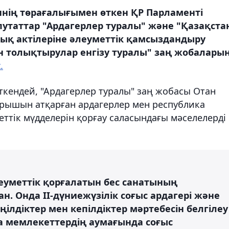
ннің төрағалығымен өткен ҚР Парламенті
утаттар "Ардагерлер туралы" және "Қазақста
ық актілеріне әлеуметтік қамсыздандыру
н толықтырулар енгізу туралы" заң жобалары
.
ткендей, "Ардагерлер туралы" заң жобасы Отан
рышын атқарған ардагерлер мен республика
ттік мүдделерін қорғау саласындағы мәселелерді
еуметтік қорғалатын бес санатының
н. Онда ІІ-дүниежүзілік соғыс ардагері және
ңілдіктер мен кепілдіктер мәртебесін белгілеу
а мемлекеттердің аумағында соғыс