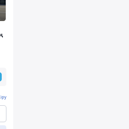
ң
Кіру