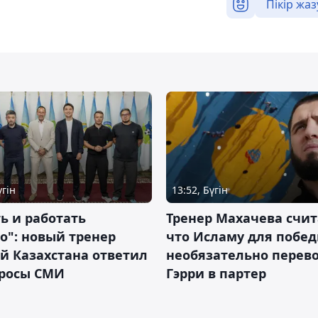
Пікір жаз
үгін
13:52, Бүгін
ь и работать
Тренер Махачева счит
о": новый тренер
что Исламу для побе
й Казахстана ответил
необязательно перев
просы СМИ
Гэрри в партер