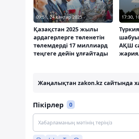
09:51, 24 қаңтар 2025
17:30, 1
Қазақстан 2025 жылы
Түркия
ардагерлерге төленетін
шабуы
төлемдерді 17 миллиард
АҚШ с
теңгеге дейін ұлғайтады
жария
Жаңалықтан zakon.kz сайтында х
Пікірлер
0