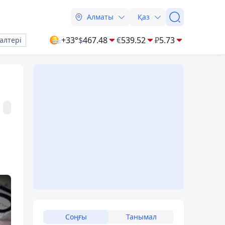
Алматы
Қаз
+33°
$
467.48
€
539.52
₽
5.73
алтері
Соңғы
Танымал