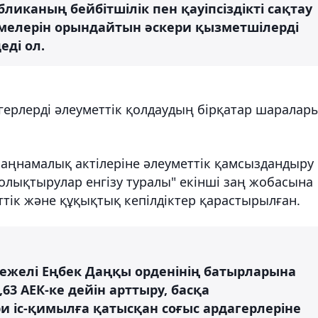
бликаның бейбітшілік пен қауіпсіздікті сақтау
мелерін орындайтын әскери қызметшілерді
еді ол.
ерлерді әлеуметтік қолдаудың бірқатар шаралар
заңнамалық актілеріне әлеуметтік қамсыздандыру
олықтырулар енгізу туралы" екінші заң жобасына
ттік және құқықтық кепілдіктер қарастырылған.
режелі Еңбек Даңқы орденінің батырларына
3 АЕК-ке дейін арттыру, басқа
и іс-қимылға қатысқан соғыс ардагерлеріне