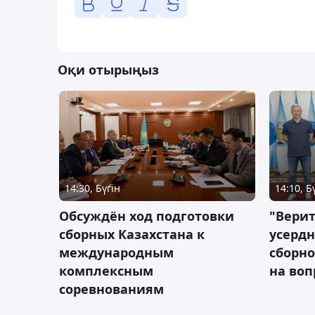
Оқи отырыңыз
14:30, Бүгін
14:10, Б
Обсуждён ход подготовки
"Верит
сборных Казахстана к
усердн
международным
сборно
комплексным
на во
соревнованиям