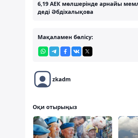
6,19 АЕК мөлшерінде арнайы мем
деді Әбдіхалықова
Мақаламен бөлісу:
zkadm
Оқи отырыңыз