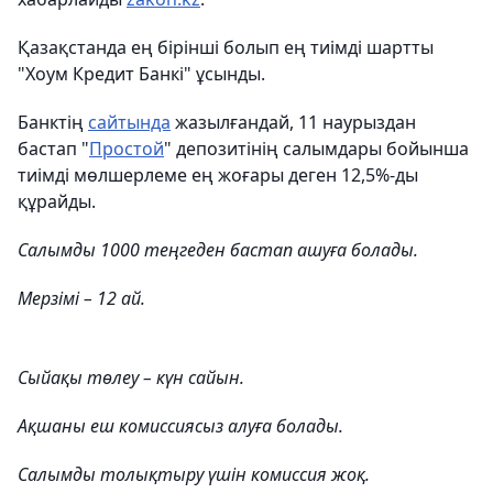
Қазақстанда ең бірінші болып ең тиімді шартты
"Хоум Кредит Банкі" ұсынды.
Банктің
сайтында
жазылғандай, 11 наурыздан
бастап "
Простой
" депозитінің салымдары бойынша
тиімді мөлшерлеме ең жоғары деген 12,5%-ды
құрайды.
Салымды 1000 теңгеден бастап ашуға болады.
Мерзімі – 12 ай.
Сыйақы төлеу – күн сайын.
Ақшаны еш комиссиясыз алуға болады.
Салымды толықтыру үшін комиссия жоқ.