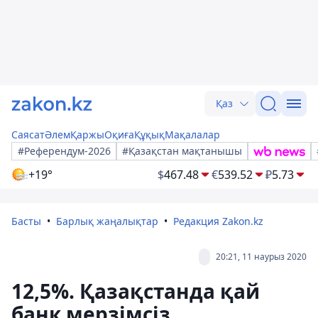
Қаз
Саясат
Әлем
Қаржы
Оқиға
Құқық
Мақалалар
#Референдум-2026
#Қазақстан мақтанышы
+19°
$
467.48
€
539.52
₽
5.73
Басты
Барлық жаңалықтар
Редакция Zakon.kz
20:21, 11 наурыз 2020
12,5%. Қазақстанда қай
банк мерзімсіз