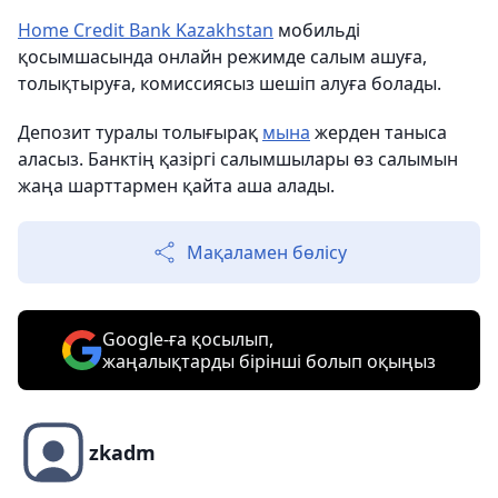
Home Credit Bank Kazakhstan
мобильді
қосымшасында онлайн режимде салым ашуға,
толықтыруға, комиссиясыз шешіп алуға болады.
Депозит туралы толығырақ
мына
жерден таныса
аласыз. Банктің қазіргі салымшылары өз салымын
жаңа шарттармен қайта аша алады.
Мақаламен бөлісу
Google-ға қосылып,
жаңалықтарды бірінші болып оқыңыз
zkadm