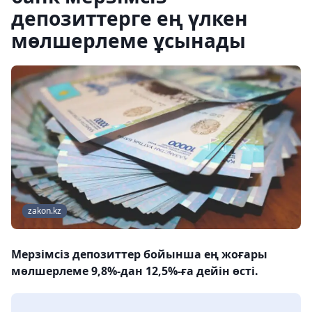
депозиттерге ең үлкен
мөлшерлеме ұсынады
zakon.kz
Мерзімсіз депозиттер бойынша ең жоғары
мөлшерлеме 9,8%-дан 12,5%-ға дейін өсті.