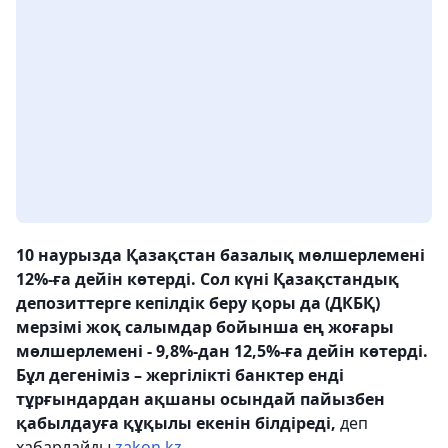
10 наурызда Қазақстан базалық мөлшерлемені
12%-ға дейін көтерді. Сол күні Қазақстандық
депозиттерге кепілдік беру қоры да (ДКБҚ)
мерзімі жоқ салымдар бойынша ең жоғары
мөлшерлемені - 9,8%-дан 12,5%-ға дейін көтерді.
Бұл дегеніміз – жергілікті банктер енді
тұрғындардан ақшаны осындай пайызбен
қабылдауға құқылы екенін білдіреді,
деп
хабарлайды
zakon.kz
.