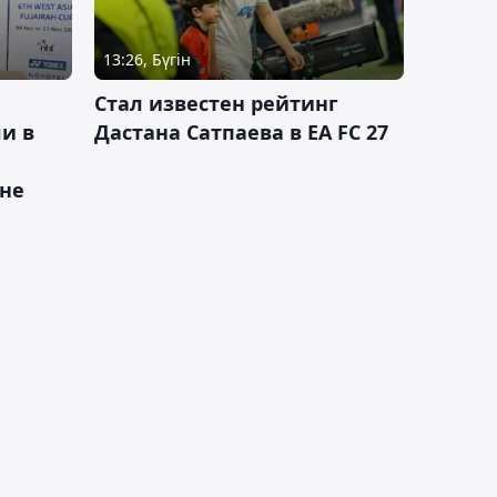
13:26, Бүгін
Стал известен рейтинг
и в
Дастана Сатпаева в EA FC 27
ане