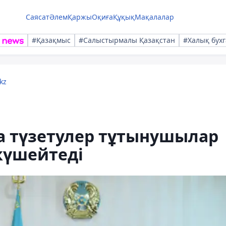
Саясат
Әлем
Қаржы
Оқиға
Құқық
Мақалалар
#Қазақмыс
#Салыстырмалы Қазақстан
#Халық бухг
kz
а түзетулер тұтынушылар
күшейтеді