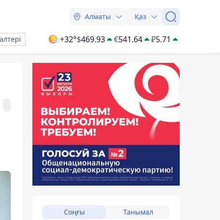
Алматы
Қаз
+32°
$
469.93
€
541.64
₽
5.71
алтері
Соңғы
Танымал