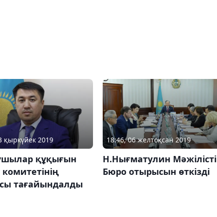
13 қыркүйек 2019
18:46, 06 желтоқсан 2019
ушылар құқығын
Н.Нығматулин Мәжіліст
 комитетінің
Бюро отырысын өткізді
асы тағайындалды