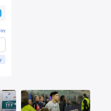
Кіру
у