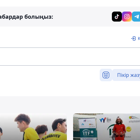
абардар болыңыз:
Пікір жаз