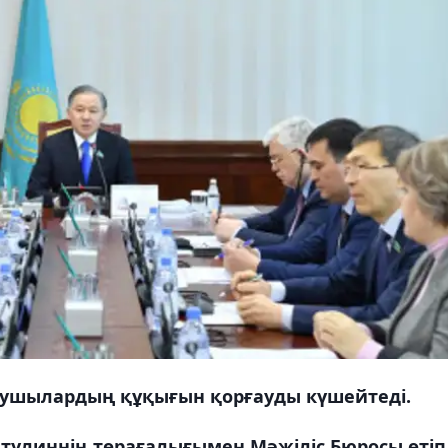
нушылардың құқығын қорғауды күшейтеді.
атулиннің төрағалығымен Мәжіліс Бюросы өтіп