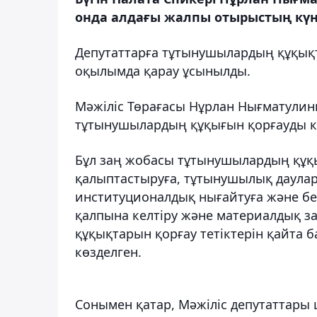
онда алдағы жалпы отырыстың күн 
Депутаттарға тұтынушылардың құқықт
оқылымда қарау ұсынылды.
Мәжіліс Төрағасы Нұрлан Нығматулинн
тұтынушылардың құқығын қорғауды к
Бұл заң жобасы тұтынушылардың құқығ
қалыптастыруға, тұтынушылық даулард
институционалдық нығайтуға және бел
қалпына келтіру және материалдық 
құқықтарын қорғау тетіктерін қайта б
көзделген.
Сонымен қатар, Мәжіліс депутаттары