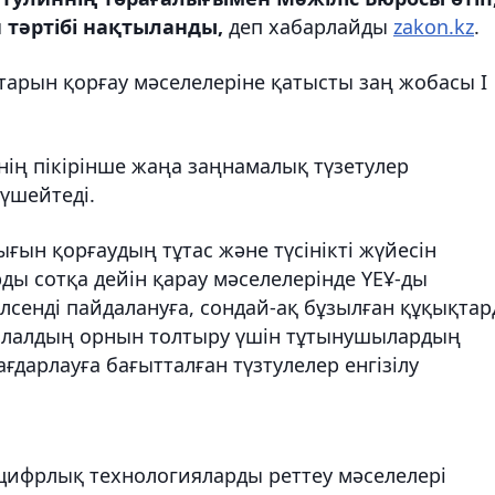
тәртібі нақтыланды,
деп хабарлайды
zakon.kz
.
арын қорғау мәселелеріне қатысты заң жобасы I
ің пікірінше жаңа заңнамалық түзетулер
үшейтеді.
ын қорғаудың тұтас және түсінікті жүйесін
ы сотқа дейін қарау мәселелерінде ҮЕҰ-ды
сенді пайдалануға, сондай-ақ бұзылған құқықта
залалдың орнын толтыру үшін тұтынушылардың
ағдарлауға бағытталған түзтулелер енгізілу
 цифрлық технологияларды реттеу мәселелері