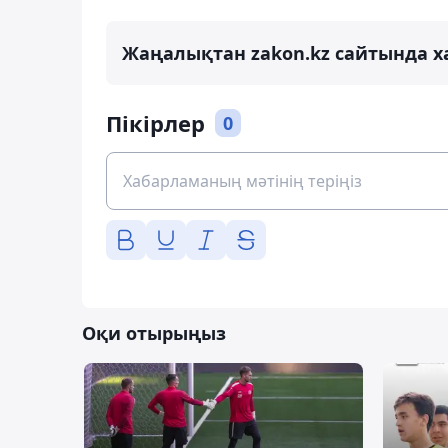
Жаңалықтан zakon.kz сайтында х
Пікірлер
0
Оқи отырыңыз