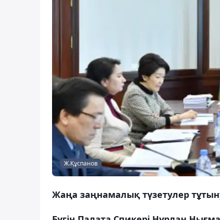
Ж.Құспанов
Жаңа заңнамалық түзетулер тұты
Бүгін Палата Спикері Нұрлан Нығм