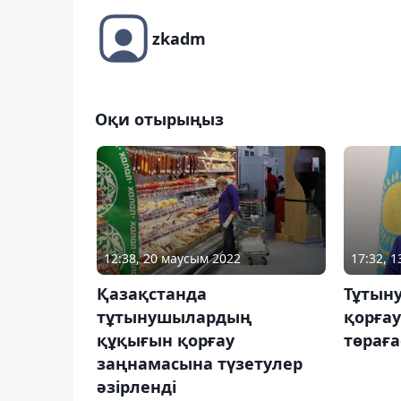
zkadm
Оқи отырыңыз
12:38, 20 маусым 2022
17:32, 
Қазақстанда
Тұтын
тұтынушылардың
қорғау
құқығын қорғау
төрағ
заңнамасына түзетулер
әзірленді