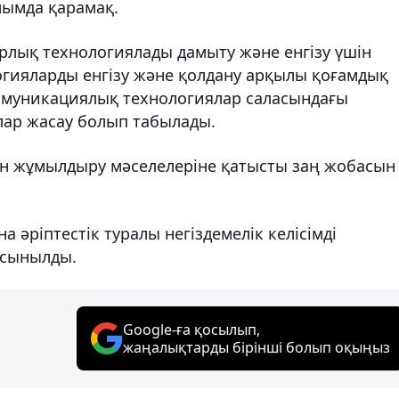
лымда қарамақ.
рлық технологиялады дамыту және енгізу үшін
огияларды енгізу және қолдану арқылы қоғамдық
ммуникациялық технологиялар саласындағы
лар жасау болып табылады.
н жұмылдыру мәселелеріне қатысты заң жобасын
әріптестік туралы негіздемелік келісімді
ұсынылды.
Google-ға қосылып,
жаңалықтарды бірінші болып оқыңыз