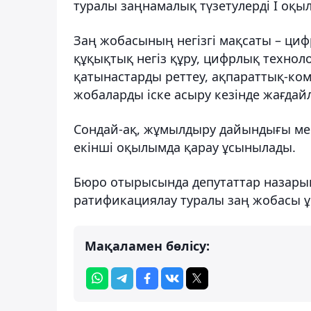
туралы заңнамалық түзетулерді I оқы
Заң жобасының негізгі мақсаты – циф
құқықтық негіз құру, цифрлық технол
қатынастарды реттеу, ақпараттық-ко
жобаларды іске асыру кезінде жағдай
Сондай-ақ, жұмылдыру дайындығы ме
екінші оқылымда қарау ұсынылады.
Бюро отырысында депутаттар назарына 
ратификациялау туралы заң жобасы 
Мақаламен бөлісу: