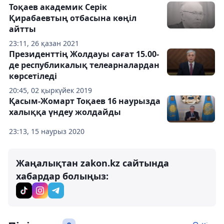
Тоқаев академик Серік
Қирабаевтың отбасына көңіл
айтты
23:11, 26 қазан 2021
Президенттің Жолдауы сағат 15.00-
де республикалық телеарналардан
көрсетіледі
20:45, 02 қыркүйек 2019
Қасым-Жомарт Тоқаев 16 наурызда
халыққа үндеу жолдайды
23:13, 15 наурыз 2020
Жаңалықтан zakon.kz сайтында
хабардар болыңыз: