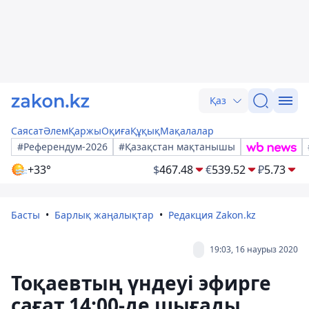
Қаз
Саясат
Әлем
Қаржы
Оқиға
Құқық
Мақалалар
#Референдум-2026
#Қазақстан мақтанышы
+33°
$
467.48
€
539.52
₽
5.73
Басты
Барлық жаңалықтар
Редакция Zakon.kz
19:03, 16 наурыз 2020
Тоқаевтың үндеуі эфирге
сағат 14:00-де шығады