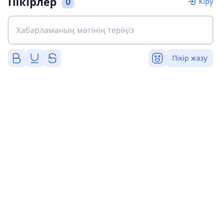
Пікірлер
0
Кіру
Пікір жазу