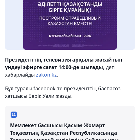
Президенттің телевизия арқылы жасайтын
үндеуі эфирге сағат 14:00-де шығады,
деп
хабарлайды
zakon.kz
.
Бұл туралы facebook-те президенттің баспасөз
хатшысы Берік Уәли жазды.
Мемлекет басшысы Қасым-Жомарт
Тоқаевтың Қазақстан Республикасында