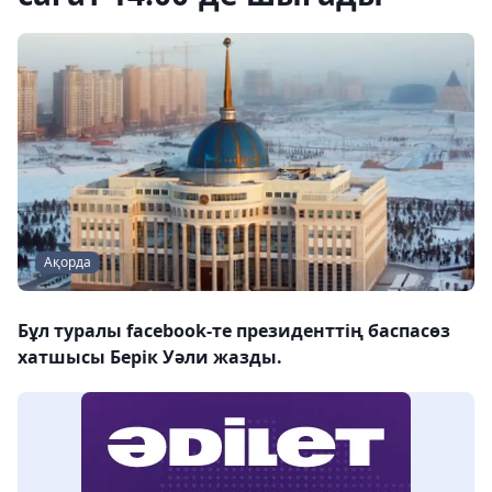
Ақорда
Бұл туралы facebook-те президенттің баспасөз
хатшысы Берік Уәли жазды.