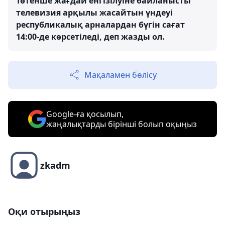
Төтенше жағдай енгізілуіне байланысты
телевизия арқылы жасайтын үндеуі
республикалық арналардан бүгін сағат
14:00-де көрсетіледі, деп жазды ол.
Мақаламен бөлісу
Google-ға қосылып,
жаңалықтарды бірінші болып оқыңыз
zkadm
Оқи отырыңыз