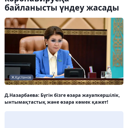
байланысты үндеу жасады
Ж.Құспанов
Д.Назарбаева: Бүгін бізге өзара жауапкершілік,
ынтымақтастық және өзара көмек қажет!