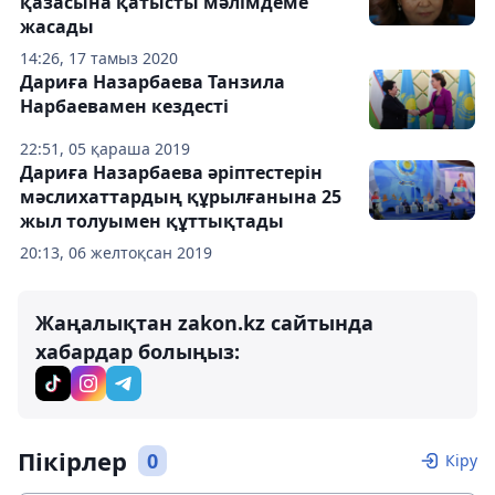
қазасына қатысты мәлімдеме
жасады
14:26, 17 тамыз 2020
Дариға Назарбаева Танзила
Нарбаевамен кездесті
22:51, 05 қараша 2019
Дариға Назарбаева әріптестерін
мәслихаттардың құрылғанына 25
жыл толуымен құттықтады
20:13, 06 желтоқсан 2019
Жаңалықтан zakon.kz сайтында
хабардар болыңыз:
Пікірлер
0
Кіру