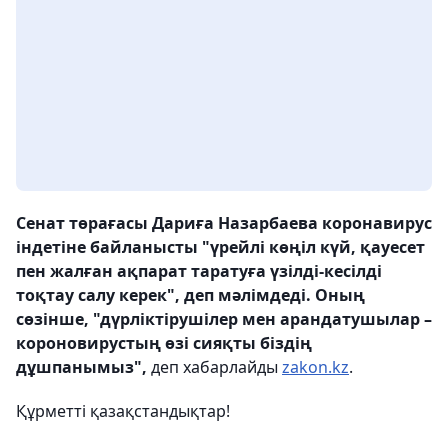
Сенат төрағасы Дариға Назарбаева коронавирус
індетіне байланысты "үрейлі көңіл күй, қауесет
пен жалған ақпарат таратуға үзілді-кесілді
тоқтау салу керек", деп мәлімдеді. Оның
сөзінше, "дүрліктірушілер мен арандатушылар –
короновирустың өзі сияқты біздің
дұшпанымыз",
деп хабарлайды
zakon.kz
.
Құрметті қазақстандықтар!