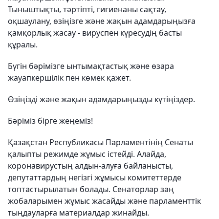
Тыныштықты, тәртіпті, гигиенаны сақтау,
оқшаулану, өзіңізге және жақын адамдарыңызға
қамқорлық жасау - вируспен күресудің басты
құралы.
Бүгін бәрімізге ынтымақтастық және өзара
жауапкершілік пен көмек қажет.
Өзіңізді және жақын адамдарыңызды күтіңіздер.
Бәріміз бірге жеңеміз!
Қазақстан Республикасы Парламентінің Сенаты
қалыпты режимде жұмыс істейді. Алайда,
коронавирустың алдын-алуға байланысты,
депутаттардың негізгі жұмысы комитеттерде
топтастырылатын болады. Сенаторлар заң
жобаларымен жұмыс жасайды және парламенттік
тыңдауларға материалдар жинайды.