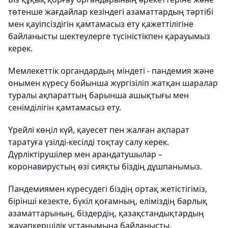
төтенше жағдайлар кезіндегі азаматтардың тәртібі
мен қауіпсіздігін қамтамасыз ету қажеттілігіне
байланысты шектеулерге түсіністікпен қарауымыз
керек.
Мемлекеттік органдардың міндеті - пандемия және
онымен күресу бойынша жүргізіліп жатқан шаралар
туралы ақпараттың барынша ашықтығы мен
сенімділігін қамтамасыз ету.
Үрейлі көңіл күй, қауесет пен жалған ақпарат
таратуға үзілді-кесілді тоқтау салу керек.
Дүрліктірушілер мен арандатушылар –
коронавирустың өзі сияқты біздің дұшпанымыз.
Пандемиямен күресудегі біздің ортақ жетістігіміз,
бірінші кезекте, бүкіл қоғамның, еліміздің барлық
азаматтарының, біздердің, қазақстандықтардың
жауапкершілік ұстанымына байланысты.