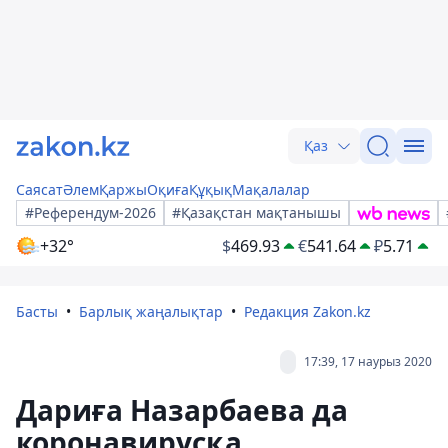
Қаз
Саясат
Әлем
Қаржы
Оқиға
Құқық
Мақалалар
#Референдум-2026
#Қазақстан мақтанышы
+32°
$
469.93
€
541.64
₽
5.71
Басты
Барлық жаңалықтар
Редакция Zakon.kz
17:39, 17 наурыз 2020
Дариға Назарбаева да
коронавирусқа