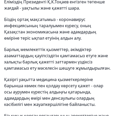
Еліміздің Президенті Қ.К.Тоқаев енгізген төтенше
жағдай - уақтылы және қажетті шара.
Біздің ортақ мақсатымыз - коронавирус
инфекциясының таралуымен күресу, оның
Қазақстан экономикасына және адамдардың
өміріне теріс ықпал етуінің алдын алу.
Барлық мемлекеттік қызметтер, әкімдіктер
азаматтардың қауіпсіздігін қамтамасыз етуге және
халықты барлық қажетті заттармен үздіксіз
қамтамасыз ету мәселесін шешуге жұмылдырылған.
Қазіргі уақытта медицина қызметкерлеріне
барынша көмек пен қолдау көрсету қажет - олар
осы аурумен күрестің алдыңғы қатарында,
адамдардың өмірі мен денсаулығы олардың
кәсібилігі мен жауапкершілігіне байланысты.
Біз құқық қорғау органдарының әрекеттеріне және