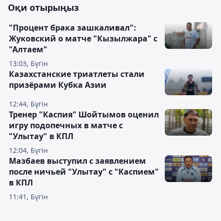
Оқи отырыңыз
"Процент брака зашкаливал":
Жуковский о матче "Кызылжара" с
"Алтаем"
13:03, Бүгін
Казахстанские триатлеты стали
призёрами Кубка Азии
12:44, Бүгін
Тренер "Каспия" Шойтымов оценил
игру подопечных в матче с
"Улытау" в КПЛ
12:04, Бүгін
Мазбаев выступил с заявлением
после ничьей "Улытау" с "Каспием"
в КПЛ
11:41, Бүгін