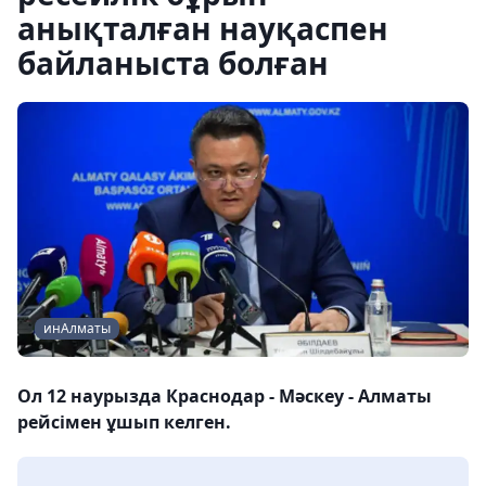
анықталған науқаспен
байланыста болған
инАлматы
Ол 12 наурызда Краснодар - Мәскеу - Алматы
рейсімен ұшып келген.