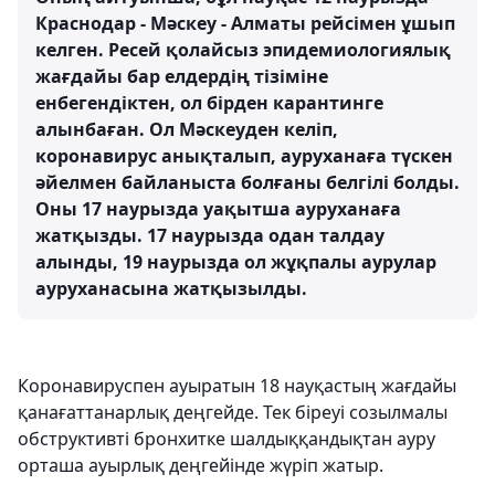
Краснодар - Мәскеу - Алматы рейсімен ұшып
келген. Ресей қолайсыз эпидемиологиялық
жағдайы бар елдердің тізіміне
енбегендіктен, ол бірден карантинге
алынбаған. Ол Мәскеуден келіп,
коронавирус анықталып, ауруханаға түскен
әйелмен байланыста болғаны белгілі болды.
Оны 17 наурызда уақытша ауруханаға
жатқызды. 17 наурызда одан талдау
алынды, 19 наурызда ол жұқпалы аурулар
ауруханасына жатқызылды.
Коронавируспен ауыратын 18 науқастың жағдайы
қанағаттанарлық деңгейде. Тек біреуі созылмалы
обструктивті бронхитке шалдыққандықтан ауру
орташа ауырлық деңгейінде жүріп жатыр.