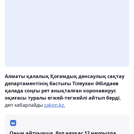
Алматы қалалық Қоғамдық денсаулық сақтау
департаментінің бастығы Тілеухан Әбілдаев
қалада соңғы рет анықталған коронавирус
оқиғасы туралы егжей-тегжейлі айтып берді
,
деп хабарлайды
zakon.kz.
Оның айтуынша, бұл науқас 12 наурызда