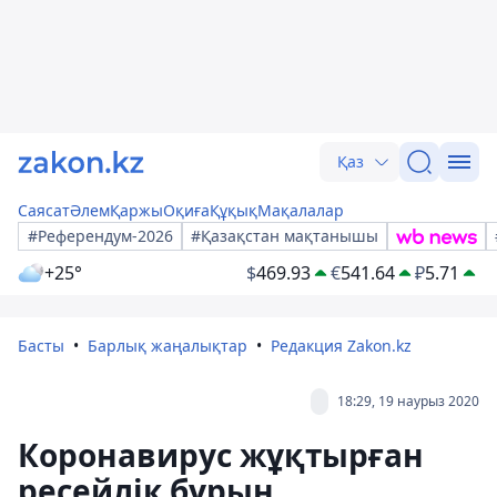
Қаз
Саясат
Әлем
Қаржы
Оқиға
Құқық
Мақалалар
#Референдум-2026
#Қазақстан мақтанышы
+25°
$
469.93
€
541.64
₽
5.71
Басты
Барлық жаңалықтар
Редакция Zakon.kz
18:29, 19 наурыз 2020
Коронавирус жұқтырған
ресейлік бұрын