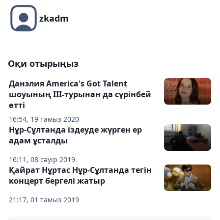
zkadm
Оқи отырыңыз
Данэлия America's Got Talent
шоуының ІІІ-турынан да сүрінбей
өтті
16:54, 19 тамыз 2020
Нұр-Сұлтанда іздеуде жүрген ер
адам ұсталды
16:11, 08 сәуір 2019
Қайрат Нұртас Нұр-Сұлтанда тегін
концерт бергелі жатыр
21:17, 01 тамыз 2019