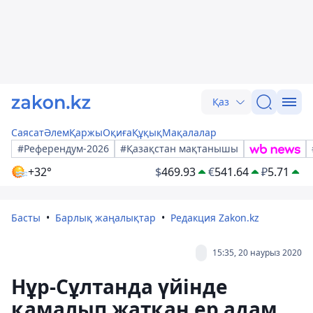
Қаз
Саясат
Әлем
Қаржы
Оқиға
Құқық
Мақалалар
#Референдум-2026
#Қазақстан мақтанышы
+32°
$
469.93
€
541.64
₽
5.71
Басты
Барлық жаңалықтар
Редакция Zakon.kz
15:35, 20 наурыз 2020
Нұр-Сұлтанда үйінде
қамалып жатқан ер адам