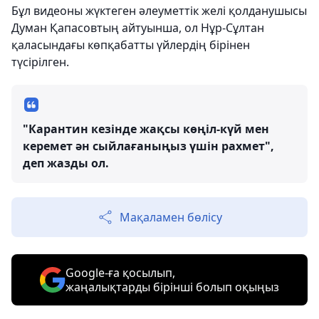
Бұл видеоны жүктеген әлеуметтік желі қолданушысы
Думан Қапасовтың айтуынша, ол Нұр-Сұлтан
қаласындағы көпқабатты үйлердің бірінен
түсірілген.
"Карантин кезінде жақсы көңіл-күй мен
керемет ән сыйлағаныңыз үшін рахмет",
деп жазды ол.
Мақаламен бөлісу
Google-ға қосылып,
жаңалықтарды бірінші болып оқыңыз