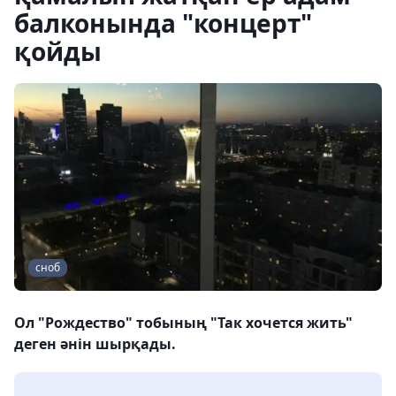
балконында "концерт"
қойды
сноб
Ол "Рождество" тобының "Так хочется жить"
деген әнін шырқады.