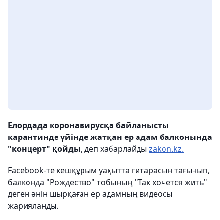
Елордада коронавирусқа байланысты
карантинде үйінде жатқан ер адам балконында
"концерт" қойды
, деп хабарлайды
zakon.kz.
Facebook-те кешқұрым уақытта гитарасын тағынып,
балконда "Рождество" тобының "Так хочется жить"
деген әнін шырқаған ер адамның видеосы
жарияланды.