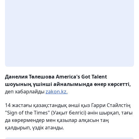
Данелия Төлешова America's Got Talent
шоуының үшінші айналымында өнер көрсетті,
деп хабарлайды
zakon.kz.
14 жастағы қазақстандық әнші қыз Гарри Стайлстің
"Sign of the Times" (Уақыт белгісі) әнін шырқап, тағы
да көрермендер мен қазылар алқасын таң
қалдырып, үздік атанды.