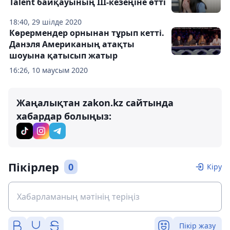
Talent байқауының ІІІ-кезеңіне өтті
18:40, 29 шілде 2020
Көрермендер орнынан тұрып кетті.
Данэля Американың атақты
шоуына қатысып жатыр
16:26, 10 маусым 2020
Жаңалықтан zakon.kz сайтында
хабардар болыңыз:
Пікірлер
0
Кіру
Пікір жазу