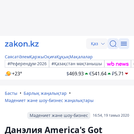
Қаз
Саясат
Әлем
Қаржы
Оқиға
Құқық
Мақалалар
#Референдум-2026
#Қазақстан мақтанышы
+23°
$
469.93
€
541.64
₽
5.71
Басты
Барлық жаңалықтар
Мәдениет және шоу-бизнес жаңалықтары
Мәдениет және шоу-бизнес
16:54, 19 тамыз 2020
Данэлия America's Got