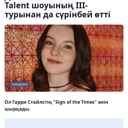
Talent шоуының ІІІ-
турынан да сүрінбей өтті
instagram
Ол Гарри Стайлстің "Sign of the Times" әнін
шырқады.