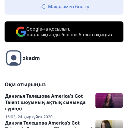
Мақаламен бөлісу
Google-ға қосылып,
жаңалықтарды бірінші болып оқыңыз
zkadm
Оқи отырыңыз
Данэлья Төлешова America's Got
Talent шоуының ақтық сынында
сүрінді
16:02, 24 қыркүйек 2020
Данэля Төлешова America’s Got