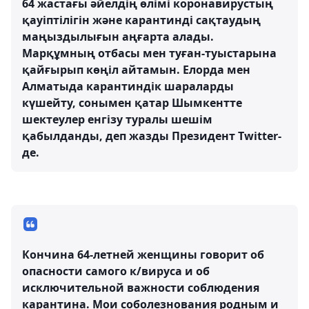
64 жастағы әйелдің өлімі коронавирустың
қауіптілігін және карантинді сақтаудың
маңыздылығын аңғарта алады.
Марқұмның отбасы мен туған-туыстарына
қайғырып көңіл айтамын. Елорда мен
Алматыда карантиндік шараларды
күшейту, сонымен қатар Шымкентте
шектеулер енгізу туралы шешім
қабылданды, деп жазды Президент Twitter-
де.
Кончина 64-летней женщины говорит об
опасности самого к/вируса и об
исключительной важности соблюдения
карантина. Мои соболезнования родным и