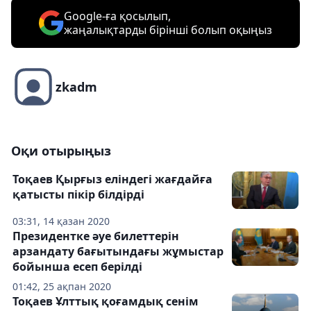
Google-ға қосылып,
жаңалықтарды бірінші болып оқыңыз
zkadm
Оқи отырыңыз
Тоқаев Қырғыз еліндегі жағдайға
қатысты пікір білдірді
03:31, 14 қазан 2020
Президентке әуе билеттерін
арзандату бағытындағы жұмыстар
бойынша есеп берілді
01:42, 25 ақпан 2020
Тоқаев Ұлттық қоғамдық сенім