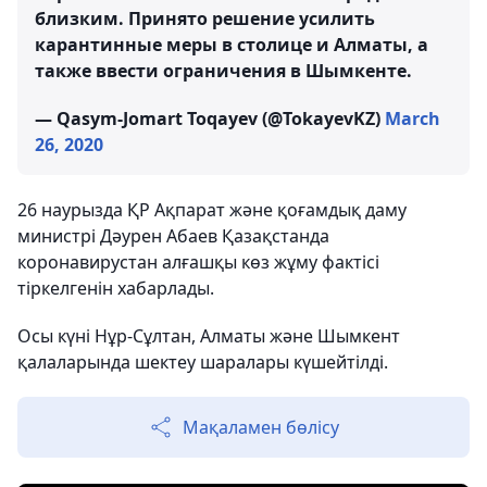
близким. Принято решение усилить
карантинные меры в столице и Алматы, а
также ввести ограничения в Шымкенте.
— Qasym-Jomart Toqayev (@TokayevKZ)
March
26, 2020
26 наурызда ҚР Ақпарат және қоғамдық даму
министрі Дәурен Абаев Қазақстанда
коронавирустан алғашқы көз жұму фактісі
тіркелгенін хабарлады.
Осы күні Нұр-Сұлтан, Алматы және Шымкент
қалаларында шектеу шаралары күшейтілді.
Мақаламен бөлісу