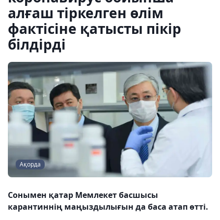
алғаш тіркелген өлім
фактісіне қатысты пікір
білдірді
Ақорда
Сонымен қатар Мемлекет басшысы
карантиннің маңыздылығын да баса атап өтті.