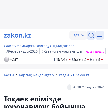
Қаз
Саясат
Әлем
Қаржы
Оқиға
Құқық
Мақалалар
#Референдум-2026
#Қазақстан мақтанышы
+23°
$
467.48
€
539.52
₽
5.73
Басты
Барлық жаңалықтар
Редакция Zakon.kz
04:38, 27 наурыз 2020
Тоқаев елімізде
коронавирус бойынша