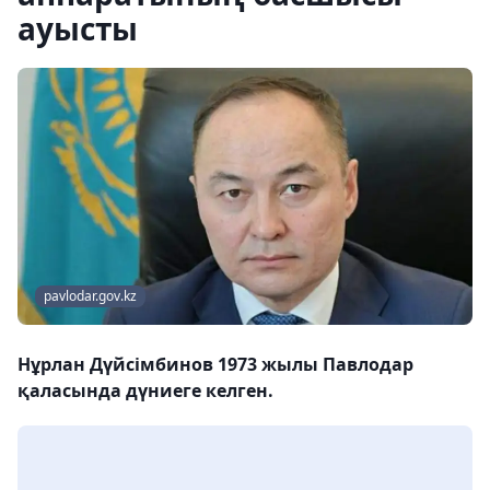
ауысты
pavlodar.gov.kz
Нұрлан Дүйсімбинов 1973 жылы Павлодар
қаласында дүниеге келген.