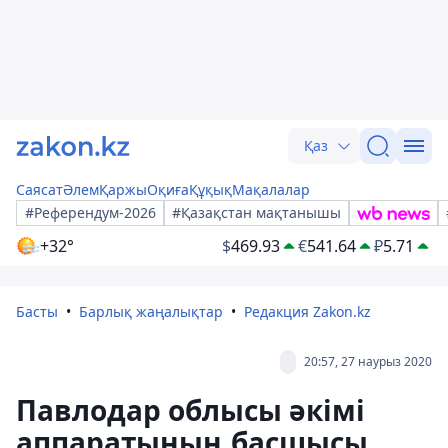
Қаз
Саясат
Әлем
Қаржы
Оқиға
Құқық
Мақалалар
#Референдум-2026
#Қазақстан мақтанышы
+32°
$
469.93
€
541.64
₽
5.71
Басты
Барлық жаңалықтар
Редакция Zakon.kz
20:57, 27 наурыз 2020
Павлодар облысы әкімі
аппаратының басшысы