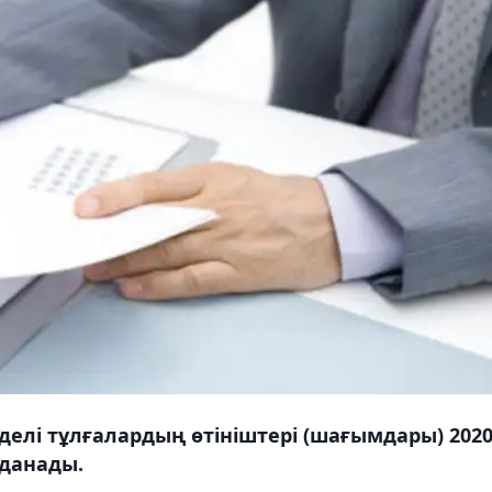
елі тұлғалардың өтініштері (шағымдары) 202
данады.