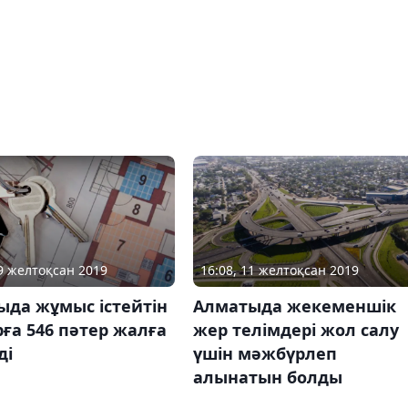
19 желтоқсан 2019
16:08, 11 желтоқсан 2019
ыда жұмыс істейтін
Алматыда жекеменшік
ға 546 пәтер жалға
жер телімдері жол салу
ді
үшін мәжбүрлеп
алынатын болды