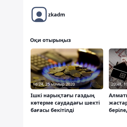
zkadm
Оқи отырыңыз
16:24, 25 мамыр 2020
20:48, 
Ішкі нарықтағы газдың
Алмат
көтерме саудадағы шекті
жастар
бағасы бекітілді
беріле