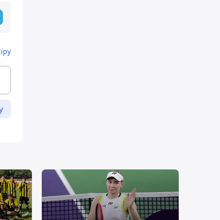
Кіру
у