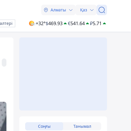
Алматы
Қаз
+32°
$
469.93
€
541.64
₽
5.71
алтері
Соңғы
Танымал