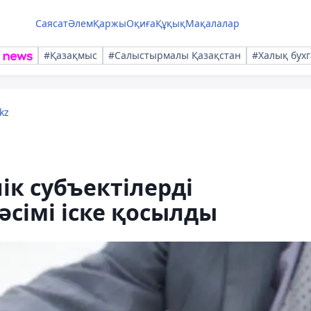
Саясат
Әлем
Қаржы
Оқиға
Құқық
Мақалалар
#Қазақмыс
#Салыстырмалы Қазақстан
#Халық бухг
kz
ік субъектілерді
әсімі іске қосылды