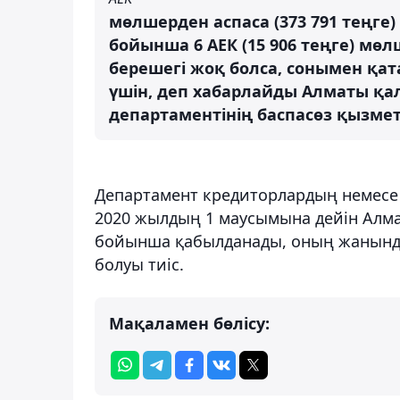
мөлшерден аспаса (373 791 теңг
бойынша 6 АЕК (15 906 теңге) мө
берешегі жоқ болса, сонымен қата
үшін, деп хабарлайды Алматы қа
департаментінің баспасөз қызмет
Департамент кредиторлардың немесе 
2020 жылдың 1 маусымына дейін Алма
бойынша қабылданады, оның жанынд
болуы тиіс.
Мақаламен бөлісу: