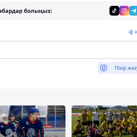
абардар болыңыз:
Пікір жаз