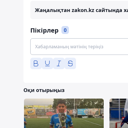
Жаңалықтан zakon.kz сайтында х
Пікірлер
0
Оқи отырыңыз