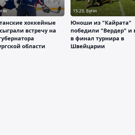
үгін
15:23, Бүгін
станские хоккейные
Юноши из "Кайрата"
сыграли встречу на
победили "Вердер" и
губернатора
в финал турнира в
ргской области
Швейцарии