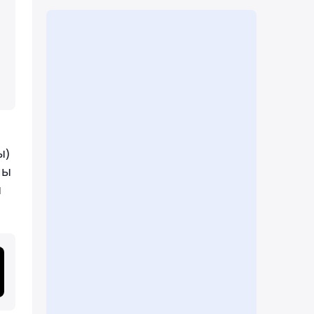
ы)
йы
ы