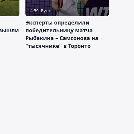
14:59, Бүгін
Эксперты определили
 вышли
победительницу матча
Рыбакина – Самсонова на
"тысячнике" в Торонто