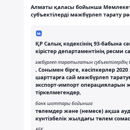
Алматы қаласы бойынша Мемлекетті
субъектілерді мәжбүрлеп тарату рәс
ҚР Салық кодексінің 93-бабына с
кірістер департаментінің ресми 
әжбүрлеп таратылатын субъектілердің 
. Сонымен бірге, кәсіпкерлер 202
шарттарға сай мәжбүрлеп таратуға
экспорт-импорт операцияларын жүр
тіркелмегендер,
банк шоттары бойынша
төлемдер және (немесе) ақша ау
күнтізбелік жылдағы төлем сомас
АЕК