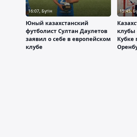
16:07, Бүгін
15:45, Б
Юный казахстанский
Казах
футболист Султан Даулетов
клубы 
заявил о себе в европейском
Кубке 
клубе
Оренбу