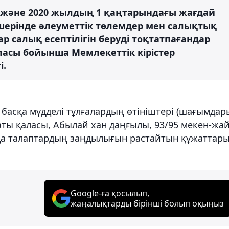
е) және 2020 жылдың 1 қаңтарындағы жағдай
лшерінде әлеуметтік төлемдер мен салықтық
р салық есептілігін беруді тоқтатпағандар
ласы бойынша Мемлекеттік кірістер
і.
басқа мүдделі тұлғалардың өтініштері (шағымдар
ты қаласы, Абылай хан даңғылы, 93/95 мекен-жа
а талаптардың заңдылығын растайтын құжаттар
Google-ға қосылып,
жаңалықтарды бірінші болып оқыңыз