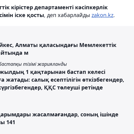
к кірістер департаменті кәсіпкерлік
імін іске қосты
, деп хабарлайды
zakon.kz
.
әйкес, Алматы қаласындағы Мемлекеттік
сайтында м
бастапқы тізімі жарияланды
0 жылдың 1 қаңтарынан бастап келесі
 жатады: салық есептілігін өткізбегендер,
гізбегендер, ҚҚС төлеуші ​​ретінде
дарымдары жасалмағандар, соның ішінде
ы 141