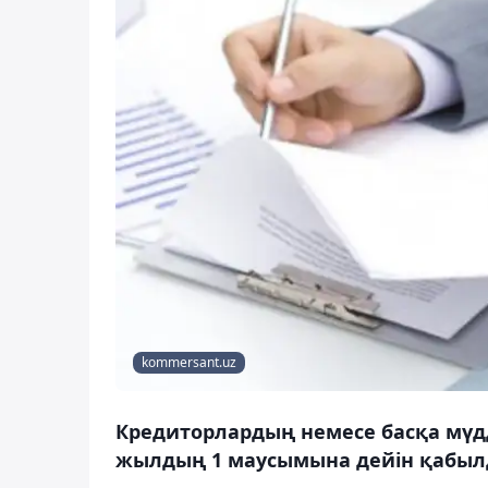
kommersant.uz
Кредиторлардың немесе басқа мүдд
жылдың 1 маусымына дейін қабыл