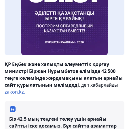
ҚР Еңбек және халықты әлеуметтік қорғау
министрі Біржан Нұрымбетов елімізде 42 500
теңге көлемінде жәрдемақыны алатын арнайы
сайт құрылатынын мәлімдеді
, деп хабарлайды
zakon.kz.
Біз 42,5 мың теңгені төлеу үшін арнайы
сайтты іске қосамыз. Бұл сайтта азаматтар