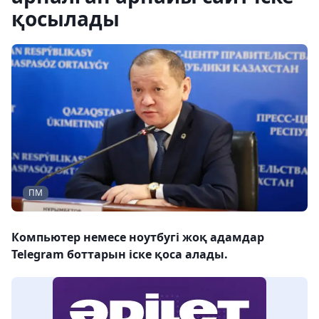
қосылады
ПМ
Компьютер немесе ноутбугі жоқ адамдар
Telegram боттарын іске қоса алады.