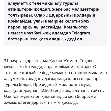
әлеуметтік төлемақы алу туралы
өтініштерін жолдап, жеке бас мәліметтерін
толтырады. Олар ЭЦҚ арқылы қолдарын
қоймайды, ұялы нөміріне келетін SMS
паролі арқылы растайды. Компьютер
немесе ноутбугі жоқ адамдар Telegram
боттарын іске қоса алады, - деді ол.
31 наурыз қарсаңында Қасым-Жомарт Тоқаев
мемлекеттік теледидарда мәлімдеме жасады. Ол
төтенше жағдай кезінде мемлекеттің экономика мен
әлеуметтік саладағы дағдарысқа қарсы шаралары
туралы болды. Президент 3 миллионға жуық
қазақстандықтың 42,500 теңге ала алатынын айтты.
Өзін-өзі жұмыспен қамтығандар мен бейресми
жұмыс істегендер ескі тізімге қосылды.