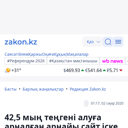
Қаз
Саясат
Әлем
Қаржы
Оқиға
Құқық
Мақалалар
#Референдум-2026
#Қазақстан мақтанышы
+31°
$
469.93
€
541.64
₽
5.71
Басты
Барлық жаңалықтар
Редакция Zakon.kz
01:17, 02 сәуір 2020
42,5 мың теңгені алуға
арналған арнайы сайт іске