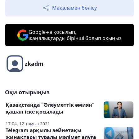
Мақаламен бөлісу
Google-ға қосылып,
жаңалықтарды бірінші болып оқыңыз
zkadm
Оқи отырыңыз
Қазақстанда "Әлеуметтік әмиян"
қашан іске қосылады
17:04, 12 тамыз 2021
Telegram арқылы зейнетақы
жинақтары туралы мәлімет алуға