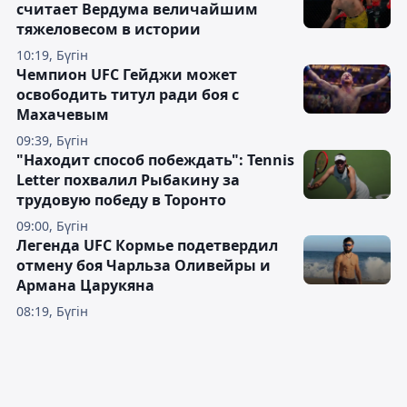
считает Вердума величайшим
тяжеловесом в истории
10:19, Бүгін
Чемпион UFC Гейджи может
освободить титул ради боя с
Махачевым
09:39, Бүгін
"Находит способ побеждать": Tennis
Letter похвалил Рыбакину за
трудовую победу в Торонто
09:00, Бүгін
Легенда UFC Кормье подетвердил
отмену боя Чарльза Оливейры и
Армана Царукяна
08:19, Бүгін