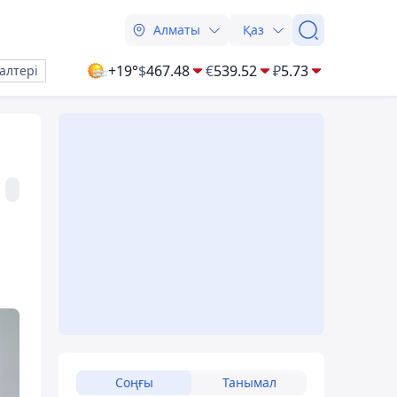
Алматы
Қаз
+19°
$
467.48
€
539.52
₽
5.73
алтері
Соңғы
Танымал