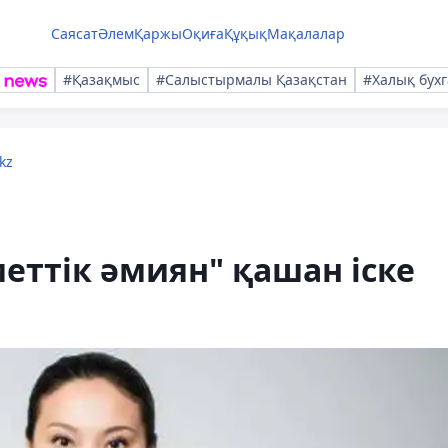
Саясат
Әлем
Қаржы
Оқиға
Құқық
Мақалалар
#Қазақмыс
#Салыстырмалы Қазақстан
#Халық бухг
kz
еттік әмиян" қашан іске