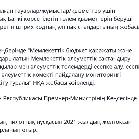
ылған тауарлар/жұмыстар/қызметтер үшін
ық Банкі көрсетілетін төлем қызметтерін беруші
еретін штрих кодтың ұлттық стандартының жобас
шеңберінде "Мемлекеттік бюджет қаражаты және
ударылатын Мемлекеттік әлеуметтік сақтандыру
лар мен әлеуметтік төлемдерді есепке алу, есеп
ы әлеуметтік көмекті пайдалану мониторингі
іту туралы" НҚА жобасы әзірленді.
ан Республикасы Премьер-Министрінің Кеңсесінде
ның пилоттық нұсқасын 2021 жылдың желтоқсан
арланып отыр.