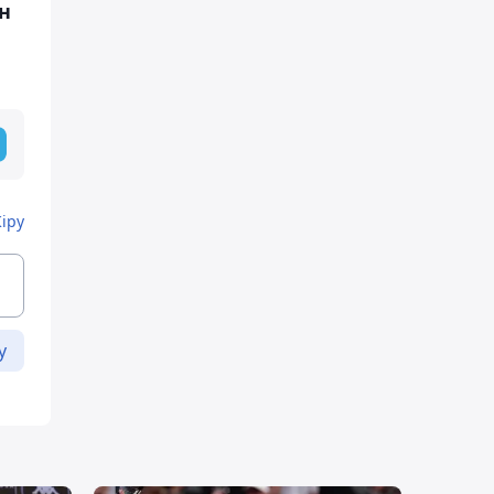
н
Кіру
у