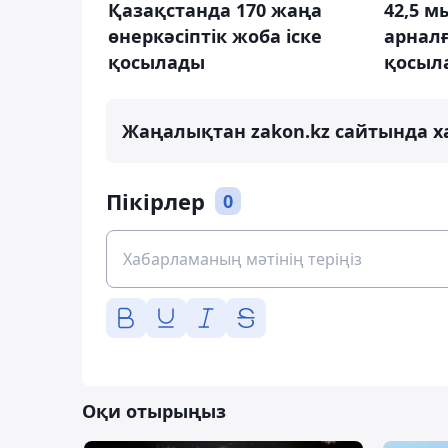
Қазақстанда 170 жаңа
42,5 м
өнеркәсіптік жоба іске
арналғ
қосылады
қосыл
Жаңалықтан zakon.kz сайтында х
Пікірлер
0
Оқи отырыңыз