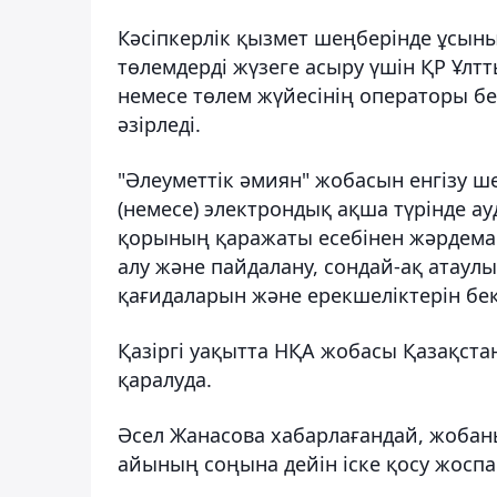
Кәсіпкерлік қызмет шеңберінде ұсын
төлемдерді жүзеге асыру үшін ҚР Ұлтт
немесе төлем жүйесінің операторы б
әзірледі.
"Әлеуметтік әмиян" жобасын енгізу 
(немесе) электрондық ақша түрінде а
қорының қаражаты есебінен жәрдемақы
алу және пайдалану, сондай-ақ атаул
қағидаларын және ерекшеліктерін бек
Қазіргі уақытта НҚА жобасы Қазақст
қаралуда.
Әсел Жанасова хабарлағандай, жоба
айының соңына дейін іске қосу жосп