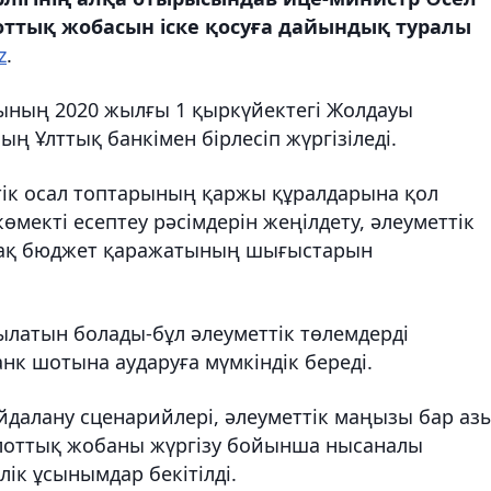
оттық жобасын іске қосуға дайындық туралы
z
.
ының 2020 жылғы 1 қыркүйектегі Жолдауы
ң Ұлттық банкімен бірлесіп жүргізіледі.
ік осал топтарының қаржы құралдарына қол
көмекті есептеу рәсімдерін жеңілдету, әлеуметтік
й-ақ бюджет қаражатының шығыстарын
рылатын болады-бұл әлеуметтік төлемдерді
нк шотына аударуға мүмкіндік береді.
айдалану сценарийлері, әлеуметтік маңызы бар аз
илоттық жобаны жүргізу бойынша нысаналы
ік ұсынымдар бекітілді.