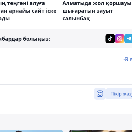
ың теңгені алуға
Алматыда жол қоршауы
ан арнайы сайт іске
шығаратын зауыт
ады
салынбақ
абардар болыңыз:
Пікір жаз