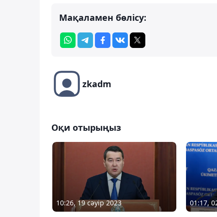
Мақаламен бөлісу:
zkadm
Оқи отырыңыз
10:26, 19 сәуір 2023
01:17, 0