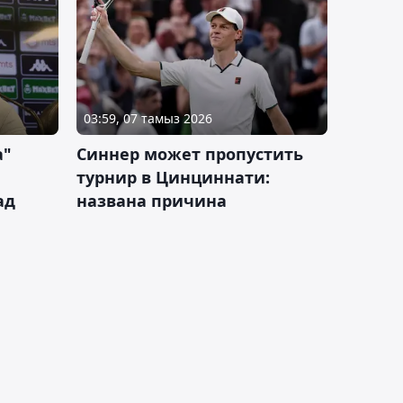
03:59, 07 тамыз 2026
а"
Синнер может пропустить
турнир в Цинциннати:
ад
названа причина