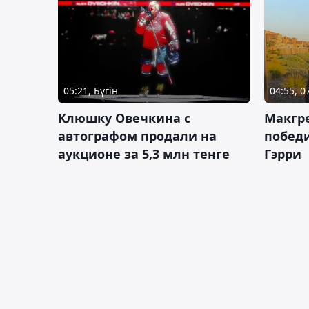
05:21, Бүгін
04:55, 
Клюшку Овечкина с
Макгре
автографом продали на
победи
аукционе за 5,3 млн тенге
Гэрри