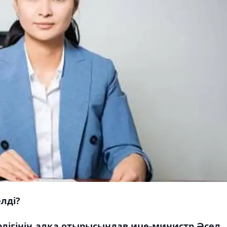
елді?
лігінің алқа отырысындав ице-министр Әсел