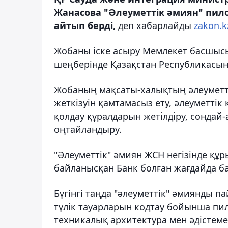
Жанасова "Әлеуметтік әмиян" пил
айтып берді,
деп хабарлайды
zakon.k
Жобаны іске асыру Мемлекет басшыс
шеңберінде Қазақстан Республикасыны
Жобаның мақсаты-халықтың әлеуметт
жеткізуін қамтамасыз ету, әлеуметтік 
қолдау құралдарын жетілдіру, сонда
оңтайландыру.
"Әлеуметтік" әмиян ЖСН негізінде құ
байланысқан Банк болған жағдайда ба
Бүгінгі таңда "әлеуметтік" әмиянды п
түлік тауарларын кодтау бойынша п
техникалық архитектура мен әдістемел