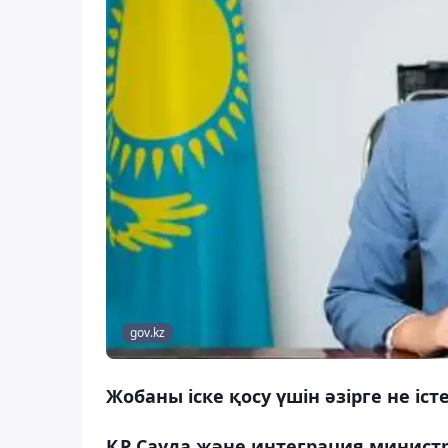
gov.kz
Жобаны іске қосу үшін әзірге не іст
ҚР Сауда және интеграция министр