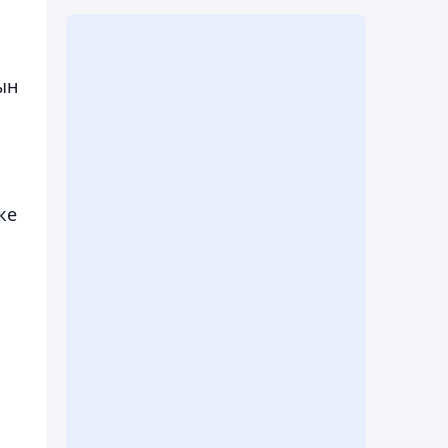
ын
ке