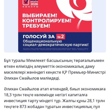
Бұл туралы Мемлекет басшысының төрағалығымен
өткен еліміздің әлеуметтік-экономикалық даму
мәселелері жөніндегі кеңесте ҚР Премьер-Министрі
Әлихан Смайылов мәлімдеді.
Әлихан Смайылов атап өткендей, биыл экономикаға
18,3 трлн теңге көлемінде негізгі капиталға
инвестиция тарту міндеті тұр. Жалпы құны 28,1 трлн
теңгеге 873 жобадан тұратын инвестициялық пул