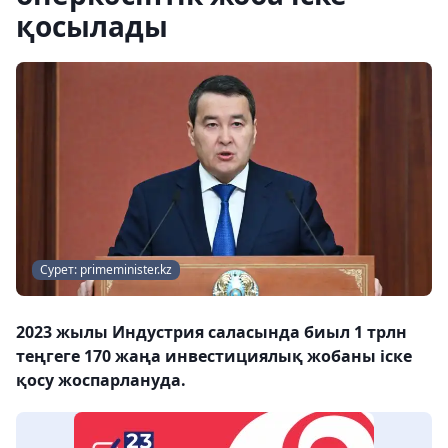
қосылады
Сурет: primeminister.kz
2023 жылы Индустрия саласында биыл 1 трлн
теңгеге 170 жаңа инвестициялық жобаны іске
қосу жоспарлануда.