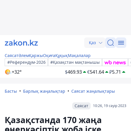
Қаз
Саясат
Әлем
Қаржы
Оқиға
Құқық
Мақалалар
#Референдум-2026
#Қазақстан мақтанышы
+32°
$
469.93
€
541.64
₽
5.71
Басты
Барлық жаңалықтар
Саясат жаңалықтары
Саясат
10:26, 19 сәуір 2023
Қазақстанда 170 жаңа
өнеркәсіптік жоба іске