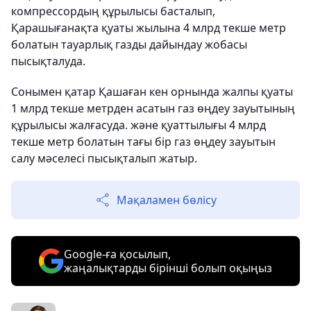
компрессордың құрылысы басталып,
Қарашығанақта қуаты жылына 4 млрд текше метр
болатын тауарлық газды дайындау жобасы
пысықталуда.
Сонымен қатар Қашаған кен орнында жалпы қуаты
1 млрд текше метрден асатын газ өңдеу зауытының
құрылысы жалғасуда. және қуаттылығы 4 млрд
текше метр болатын тағы бір газ өңдеу зауытын
салу мәселесі пысықталып жатыр.
Мақаламен бөлісу
Google-ға қосылып,
жаңалықтарды бірінші болып оқыңыз