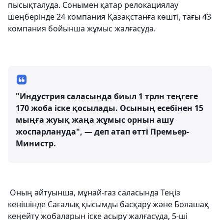
пысықталуда. Сонымен қатар релокациялау
шеңберінде 24 компания Қазақстанға көшті, тағы 43
компания бойынша жұмыс жалғасуда.
"Индустрия саласында биыл 1 трлн теңгеге
170 жоба іске қосылады. Осының есебінен 15
мыңға жуық жаңа жұмыс орнын ашу
жоспарлануда", — деп атап өтті Премьер-
Министр.
Оның айтуынша, мұнай-газ саласында Теңіз
кенішінде Сағалық қысымды басқару және Болашақ
кеңейту жобаларын іске асыру жалғасуда, 5-ші