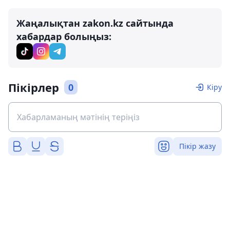
Жаңалықтан zakon.kz сайтында
хабардар болыңыз:
Пікірлер
0
Кіру
Пікір жазу