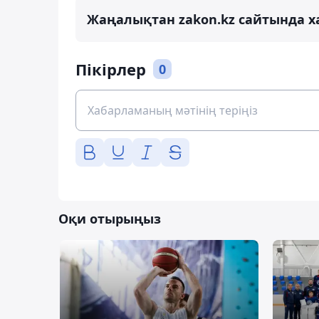
Жаңалықтан zakon.kz сайтында х
Пікірлер
0
Оқи отырыңыз