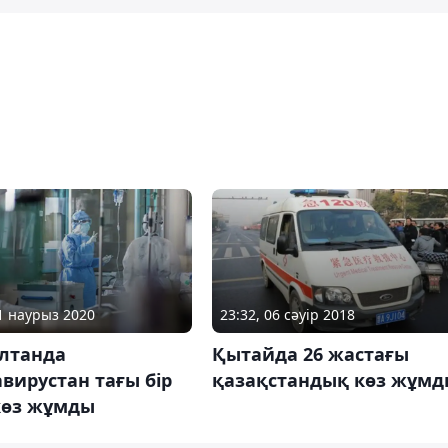
31 наурыз 2020
23:32, 06 сәуір 2018
ұлтанда
Қытайда 26 жастағы
вирустан тағы бір
қазақстандық көз жұмд
көз жұмды