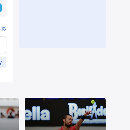
Кіру
у