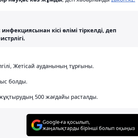
инфекциясынан кісі өлімі тіркелді, деп
стрлігі.
лгілі, Жетісай ауданының тұрғыны.
тыс болды.
ы жұқтырудың 500 жағдайы расталды.
Google-ға қосылып,
жаңалықтарды бірінші болып оқыңыз