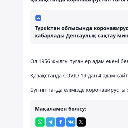
Түркістан облысында коронавирус 
хабарлады Денсаулық сақтау мини
Ол 1956 жылғы туған ер адам екені бе
Қазақстанда COVID-19-дан 4 адам қай
Бүгінгі таңда елімізде коронавируст
Мақаламен бөлісу: