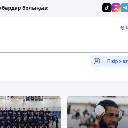
абардар болыңыз:
Пікір жаз