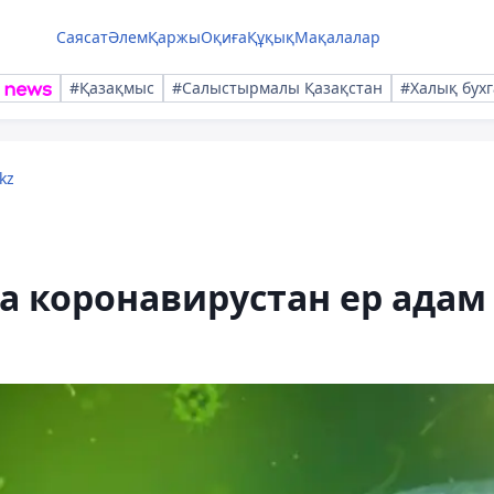
Саясат
Әлем
Қаржы
Оқиға
Құқық
Мақалалар
#Қазақмыс
#Салыстырмалы Қазақстан
#Халық бухг
kz
а коронавирустан ер адам