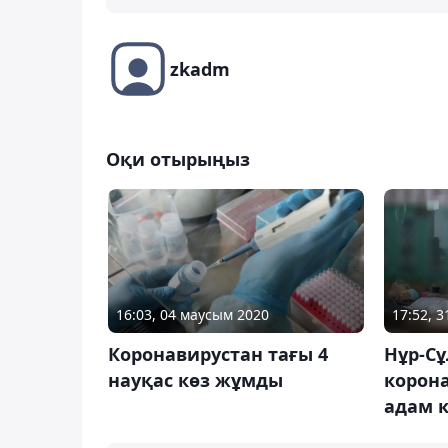
zkadm
Оқи отырыңыз
16:03, 04 маусым 2020
17:52, 
Коронавирустан тағы 4
Нұр-С
науқас көз жұмды
корона
адам 