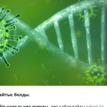
қайтыс болды.
бір науқас көз жұмды
, деп хабарлайды
zakon.kz.