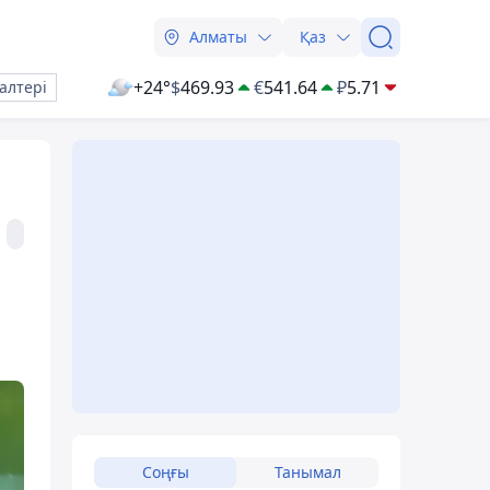
Алматы
Қаз
+24°
$
469.93
€
541.64
₽
5.71
алтері
Соңғы
Танымал