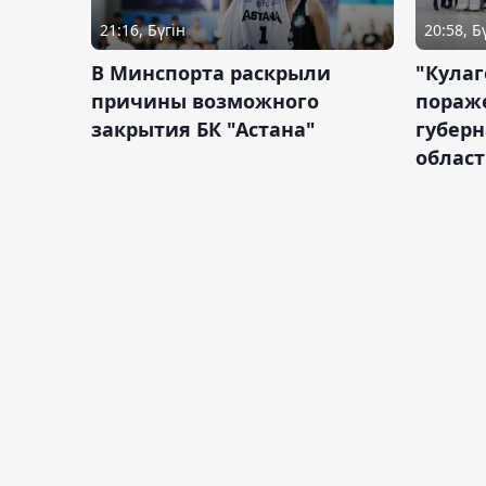
21:16, Бүгін
20:58, Б
В Минспорта раскрыли
"Кулаг
причины возможного
пораж
закрытия БК "Астана"
губерн
облас