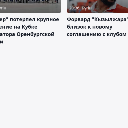
үгін
20:36, Бүгін
ер" потерпел крупное
Форвард "Кызылжара"
ение на Кубке
близок к новому
атора Оренбургской
соглашению с клубом
ти