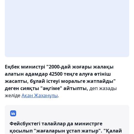
Еңбек министрі "2000-дай жоғары жалақы
алатын адамдар 42500 теңге алуға өтініш
жасапты, бұлай істеуі моральге жатпайды"
деген сияқты "әңгіме" айтыпты,
деп жазады
желіде
Ақан Жаханұлы
.
Фейсбуктегі талайлар да министрге
қосылып "жағаларын ұстап жатыр". "Қалай