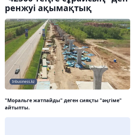
ренжуі ақымақтық
Inbusiness.kz
"Моральге жатпайды" деген сияқты "әңгіме"
айтыпты.