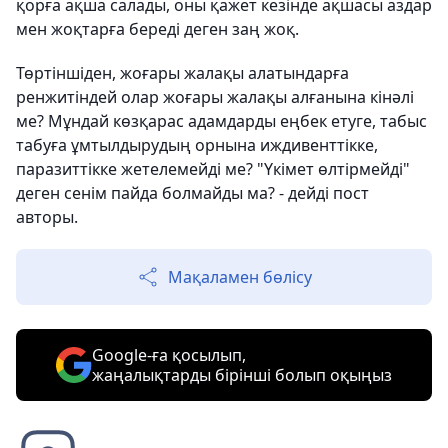
қорға ақша салады, оны қажет кезінде ақшасы аздар
мен жоқтарға береді деген заң жоқ.
Төртіншіден, жоғары жалақы алатындарға
ренжитіндей олар жоғары жалақы алғанына кінәлі
ме? Мұндай көзқарас адамдарды еңбек етуге, табыс
табуға ұмтылдырудың орнына иждивенттікке,
паразиттікке жетелемейді ме? "Үкімет өлтірмейді"
деген сенім пайда болмайды ма? - дейді пост
авторы.
Мақаламен бөлісу
Google-ға қосылып,
жаңалықтарды бірінші болып оқыңыз