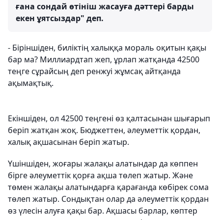
ғана сондай өтініш жасауға дәттері барды
екен ұятсыздар" деп.
- Біріншіден, биліктің халыққа мораль оқитын қақы
бар ма? Миллиардтап жеп, ұрлап жатқанда 42500
теңге сұрайсың деп ренжуі жұмсақ айтқанда
ақымақтық.
Екіншіден, ол 42500 теңгені өз қалтасынан шығарып
беріп жатқан жоқ. Бюджеттен, әлеуметтік қордан,
халық ақшасынан беріп жатыр.
Үшіншіден, жоғары жалақы алатындар да көппен
бірге әлеуметтік қорға ақша төлеп жатыр. Және
төмен жалақы алатындарға қарағанда көбірек сома
төлеп жатыр. Сондықтан олар да әлеуметтік қордан
өз үлесін алуға қақы бар. Ақшасы барлар, көптер