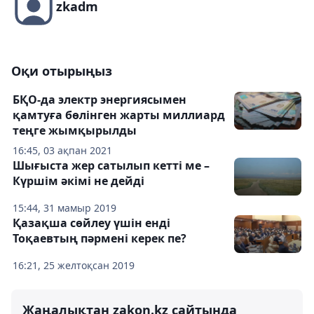
zkadm
Оқи отырыңыз
БҚО-да электр энергиясымен
қамтуға бөлінген жарты миллиард
теңге жымқырылды
16:45, 03 ақпан 2021
Шығыста жер сатылып кетті ме –
Күршім әкімі не дейді
15:44, 31 мамыр 2019
Қазақша сөйлеу үшін енді
Тоқаевтың пәрмені керек пе?
16:21, 25 желтоқсан 2019
Жаңалықтан zakon.kz сайтында