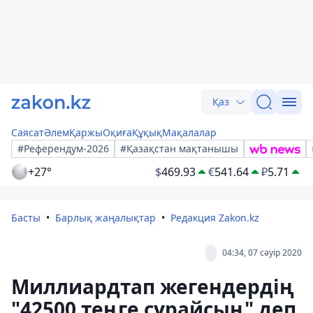
Қаз
Саясат
Әлем
Қаржы
Оқиға
Құқық
Мақалалар
#Референдум-2026
#Қазақстан мақтанышы
+27°
$
469.93
€
541.64
₽
5.71
Басты
Барлық жаңалықтар
Редакция Zakon.kz
04:34, 07 сәуір 2020
Миллиардтап жегендердің
"42500 теңге сұрайсың" деп