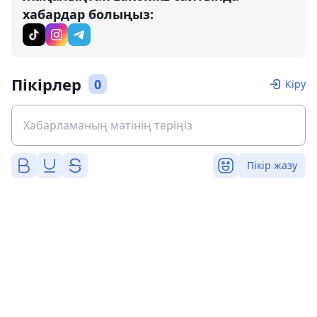
хабардар болыңыз:
Пікірлер
0
Кіру
Пікір жазу