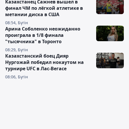
Казахстанец Сажнев вышел в
финал ЧМ по лёгкой атлетике в
метании диска в США
08:54, Бүгін
Арина Соболенко неожиданно
проиграла в 1/8 финала
"тысячника" в Торонто
08:29, Бүгін
Казахстанский боец Дияр
Нургожай победил нокаутом на
турнире UFC в Лас-Вегасе
08:06, Бүгін