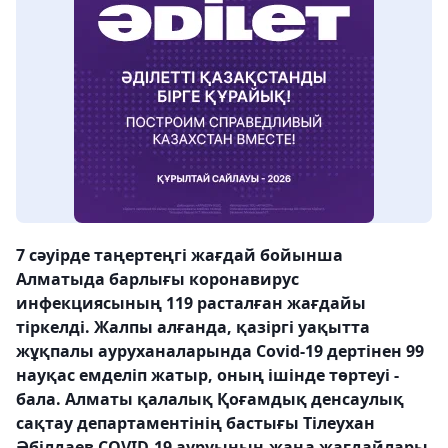
7 сәуірде таңертеңгі жағдай бойынша
Алматыда барлығы коронавирус
инфекциясының 119 расталған жағдайы
тіркелді. Жалпы алғанда, қазіргі уақытта
жұқпалы ауруханаларында
Covid-19 дертінен
99
науқас емделіп жатыр, оның ішінде төртеуі -
бала. Алматы қалалық Қоғамдық денсаулық
сақтау департаментінің бастығы Тілеухан
Әбілдаев COVID-19 ауруының жаңа жағдайлары