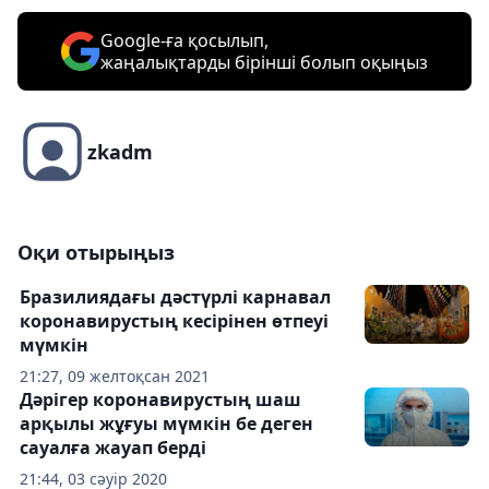
Google-ға қосылып,
жаңалықтарды бірінші болып оқыңыз
zkadm
Оқи отырыңыз
Бразилиядағы дәстүрлі карнавал
коронавирустың кесірінен өтпеуі
мүмкін
21:27, 09 желтоқсан 2021
Дәрігер коронавирустың шаш
арқылы жұғуы мүмкін бе деген
сауалға жауап берді
21:44, 03 сәуір 2020