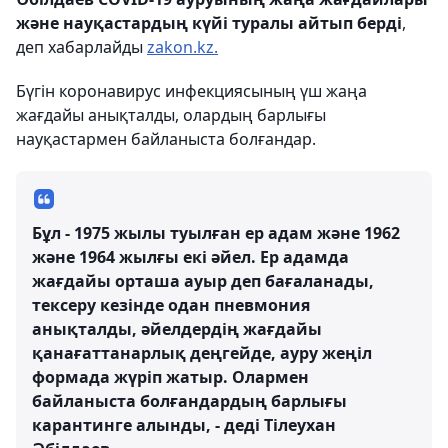
және науқастардың күйі туралы айтып берді
,
деп хабарлайды
zakon.kz.
Бүгін коронавирус инфекциясының үш жаңа
жағдайы анықталды, олардың барлығы
науқастармен байланыста болғандар.
Бұл - 1975 жылы туылған ер адам және 1962
және 1964 жылғы екі әйел. Ер адамда
жағдайы орташа ауыр деп бағаланады,
тексеру кезінде одан пневмония
анықталды, әйелдердің жағдайы
қанағаттанарлық деңгейде, ауру жеңіл
формада жүріп жатыр. Олармен
байланыста болғандардың барлығы
карантинге алынды, - деді Тілеухан