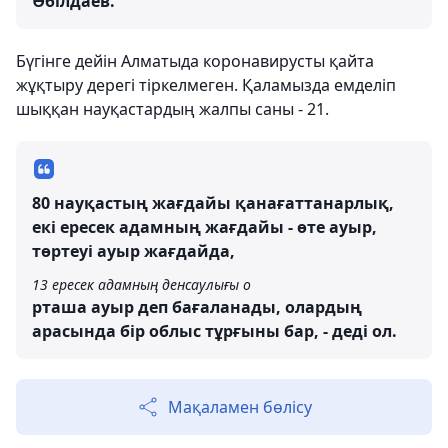
Әбілдаев.
Бүгінге дейін Алматыда коронавирусты қайта
жұқтыру дерегі тіркелмеген. Қаламызда емделіп
шыққан науқастардың жалпы саны - 21.
80 науқастың жағдайы қанағаттанарлық,
екі ересек адамның жағдайы - өте ауыр,
төртеуі ауыр жағдайда,
13 ересек адамның денсаулығы о
рташа ауыр деп бағаланады, олардың
арасында бір облыс тұрғыны бар, - деді ол.
Мақаламен бөлісу