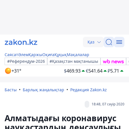
Қаз
Саясат
Әлем
Қаржы
Оқиға
Құқық
Мақалалар
#Референдум-2026
#Қазақстан мақтанышы
+31°
$
469.93
€
541.64
₽
5.71
Басты
Барлық жаңалықтар
Редакция Zakon.kz
18:48, 07 сәуір 2020
Алматыдағы коронавирус
науқастардың денсаулығы