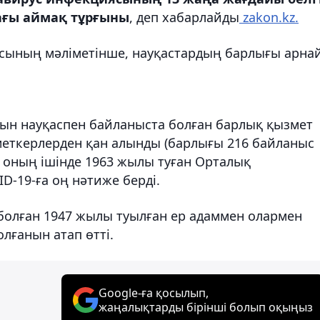
тағы аймақ тұрғыны
, деп хабарлайды
zakon.kz.
асының мәліметінше, науқастардың барлығы арна
Бұрын науқаспен байланыста болған барлық қызмет
еткерлерден қан алынды (барлығы 216 байланыс
, оның ішінде 1963 жылы туған Орталық
D-19-ға оң нәтиже берді.
 болған 1947 жылы туылған ер адаммен олармен
лғанын атап өтті.
Google-ға қосылып,
жаңалықтарды бірінші болып оқыңыз