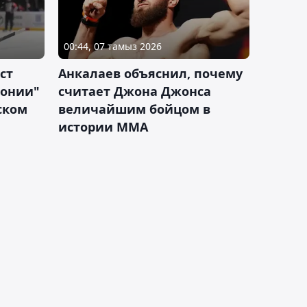
00:44, 07 тамыз 2026
ст
Анкалаев объяснил, почему
лонии"
считает Джона Джонса
ском
величайшим бойцом в
истории ММА