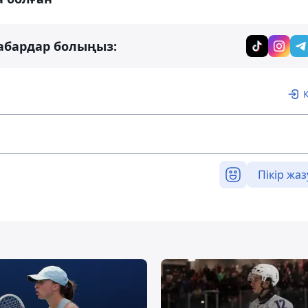
абардар болыңыз:
Пікір жаз