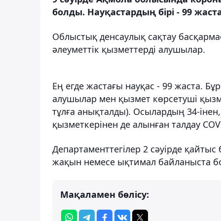
болды. Науқастардың бірі - 99 жас
Облыстық денсаулық сақтау басқарм
әлеуметтік қызметтерді алушылар.
Ең егде жастағы науқас - 99 жаста. 
алушылар мен қызмет көрсетуші қызм
тұлға анықталды). Осылардың 34-інен
қызметкерінен де алынған талдау COVI
Департаменттегілер 2 сәуірде қайтыс
жақын немесе ықтимал байланыста бо
Мақаламен бөлісу: