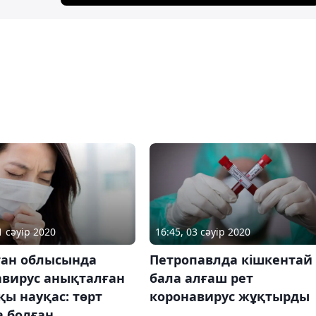
1 сәуір 2020
16:45, 03 сәуір 2020
тан облысында
Петропавлда кішкентай
авирус анықталған
бала алғаш рет
ы науқас: төрт
коронавирус жұқтырды
а болған