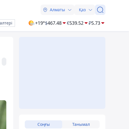
Алматы
Қаз
+19°
$
467.48
€
539.52
₽
5.73
алтері
Соңғы
Танымал