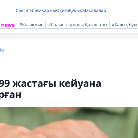
Саясат
Әлем
Қаржы
Оқиға
Құқық
Мақалалар
#Қазақмыс
#Салыстырмалы Қазақстан
#Халық бухг
kz
99 жастағы кейуана
рған