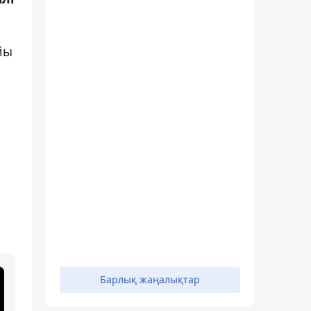
йы
Барлық жаңалықтар