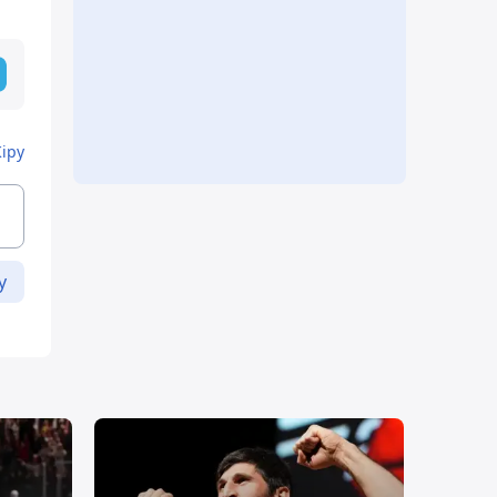
Кіру
у