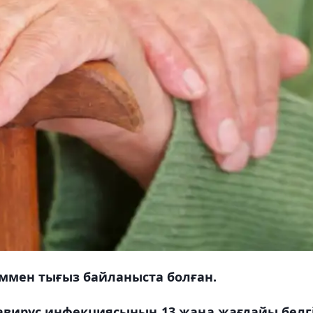
аммен тығыз байланыста болған.
авирус инфекциясының 13 жаңа жағдайы белгі