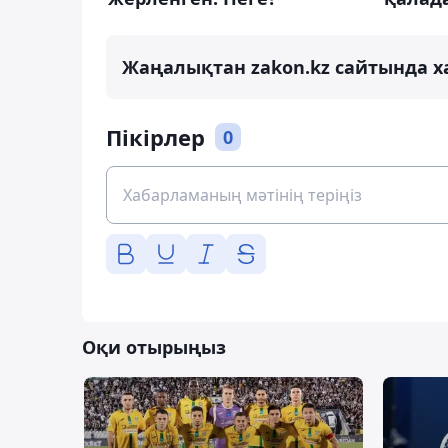
Жаңалықтан zakon.kz сайтында х
Пікірлер
0
Оқи отырыңыз