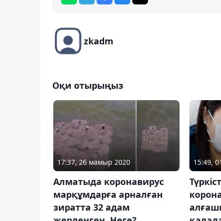
zkadm
Оқи отырыңыз
17:37, 26 мамыр 2020
15:49, 0
Алматыда коронавирус
Түркіс
марқұмдарға арналған
корон
зиратта 32 адам
алғашқ
жерленген. Неге?
қалад