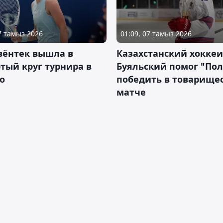
07 тамыз 2026
01:09, 07 тамыз 2026
вёнтек вышла в
Казахстанский хоккеи
тый круг турнира в
Буяльский помог "По
о
победить в товарище
матче