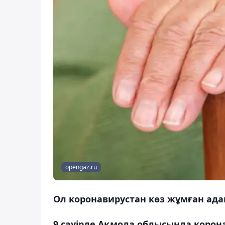
opengaz.ru
Ол коронавирустан көз жұмған ад
9 сәуірде Ақмола облысында корон