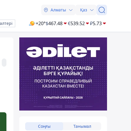
Алматы
Қаз
+20°
$
467.48
€
539.52
₽
5.73
алтері
Соңғы
Танымал