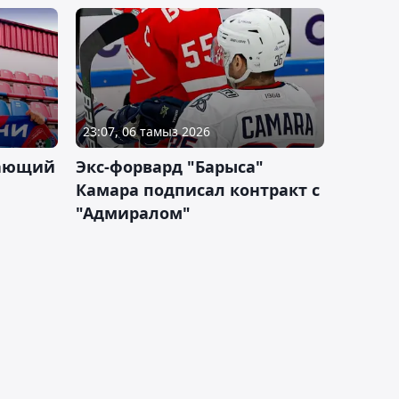
23:07, 06 тамыз 2026
дающий
Экс-форвард "Барыса"
Камара подписал контракт с
"Адмиралом"