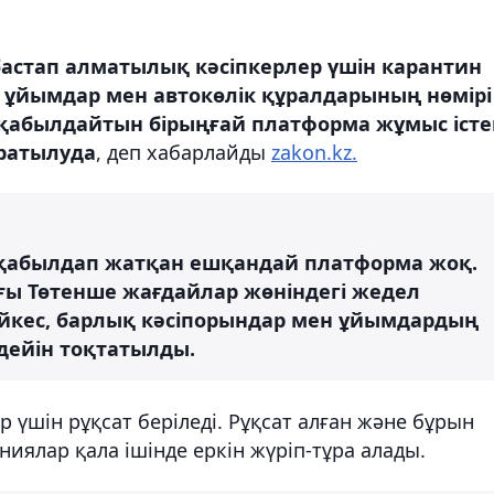
 бастап алматылық кәсіпкерлер үшін карантин
ін ұйымдар мен автокөлік құралдарының нөмірі
ш қабылдайтын бірыңғай платформа жұмыс іст
аратылуда
, деп хабарлайды
zakon.kz.
ді қабылдап жатқан ешқандай платформа жоқ.
ғы Төтенше жағдайлар жөніндегі жедел
сәйкес, барлық кәсіпорындар мен ұйымдардың
дейін тоқтатылды.
 үшін рұқсат беріледі. Рұқсат алған және бұрын
ниялар қала ішінде еркін жүріп-тұра алады.