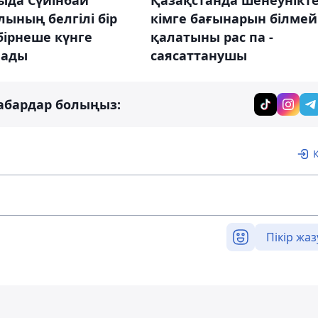
ыда Сүйінбай
Қазақстанда шенеунікт
ының белгілі бір
кімге бағынарын білмей
 бірнеше күнге
қалатыны рас па -
лады
саясаттанушы
абардар болыңыз:
Пікір жаз