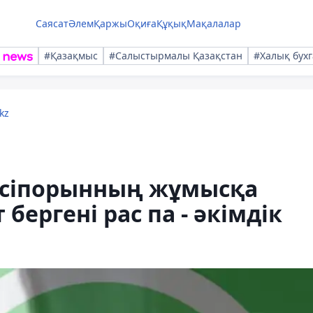
Саясат
Әлем
Қаржы
Оқиға
Құқық
Мақалалар
#Қазақмыс
#Салыстырмалы Қазақстан
#Халық бухг
kz
әсіпорынның жұмысқа
 бергені рас па - әкімдік