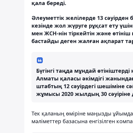
қала береді.
Әлеуметтік желілерде 13 сәуірден
кезінде жол жүруге рұқсат ету үш
мен ЖСН-нін тіркейтін және өтіні
бастайды деген жалған ақпарат т
Бүгінгі таңда мұндай өтініштер
Алматы қаласы әкімдігі жанында
штабтың 12 сәуірдегі шешіміне 
жұмысы 2020 жылдың 30 сәуіріне 
Тек қаланың өміріне маңызды ұйымдар
мәліметтер базасына енгізілген компа