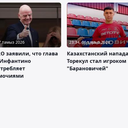
07 тамыз 2026
23:34, 06 тамыз 2026
RO заявили, что глава
Казахстанский напа
Инфантино
Торекул стал игроком
отребляет
"Барановичей"
мочиями