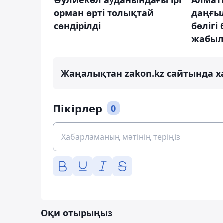
Әулиекөл ауданындағы ірі
Алмат
орман өрті толықтай
даңғыл
сөндірілді
бөлігі
жабы
Жаңалықтан zakon.kz сайтында х
Пікірлер
0
Оқи отырыңыз