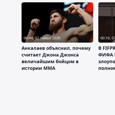
00:44, 07 тамыз 2026
00:10, 
Анкалаев объяснил, почему
В FIFP
считает Джона Джонса
ФИФА 
величайшим бойцом в
злоуп
истории ММА
полно