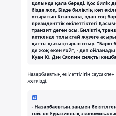
қолында қала береді. Қос билік 
бізде жоқ. Бізде биліктің көп өкі
отыратын Кітапхана, одан соң бә
президенттік өкілеттіктегі Қасы
транзит деген осы. Биліктің транз
кеткенде толықтай жүзеге асыры
қатты қызықтырып отыр. "Бәрін 
де жоқ екен ғой", - деп ойланады
Куан Ю, Дэн Сяопин сияқты көшба
Назарбаевтың өкілеттілігін саусақпе
жеткізді.
- Назарбаевтың заңмен бекітілген ж
ғой: ол Еуразиялық экономикалық