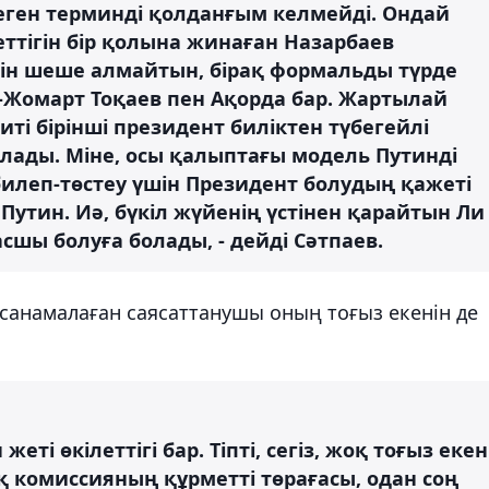
деген терминді қолданғым келмейді. Ондай
леттігін бір қолына жинаған Назарбаев
рін шеше алмайтын, бірақ формальды түрде
м-Жомарт Тоқаев пен Ақорда бар. Жартылай
иті бірінші президент биліктен түбегейлі
лады. Міне, осы қалыптағы модель Путинді
билеп-төстеу үшін Президент болудың қажеті
 Путин. Иә, бүкіл жүйенің үстінен қарайтын Ли
сшы болуға болады, - дейді Сәтпаев.
н санамалаған саясаттанушы оның тоғыз екенін де
еті өкілеттігі бар. Тіпті, сегіз, жоқ тоғыз екен
 комиссияның құрметті төрағасы, одан соң