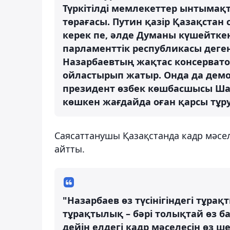
Түркітілді мемлекеттер ынтымақт
төрағасы. Путин қазір Қазақстан с
керек пе, әлде Думаны күшейткен
парламенттік республикасы деген
Назарбаевтың жақтас консерват
ойластырып жатыр. Онда да демок
президент өзбек көшбасшысы Шав
көшкен жағдайда оған қарсы тұру 
Саясаттанушы Қазақстанда кадр мәсел
айтты.
"Назарбаев өз түсінігіндегі тұрақ
тұрақтылық – бәрі толықтай өз б
дейін елдегі кадр мәселесін өз ш