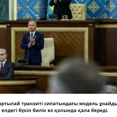
артылай транзиті сипатындағы модель ұнайды
елдегі бүкіл билік өз қолында қала береді.