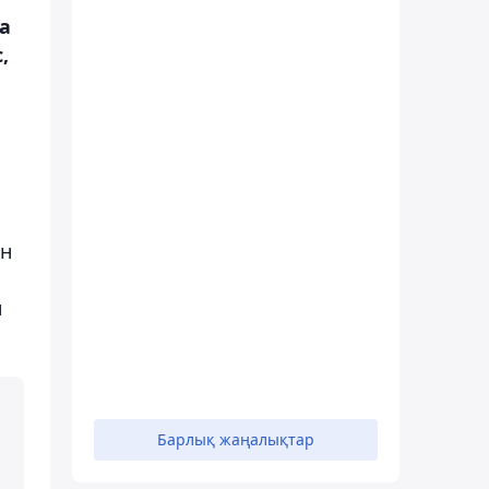
а
,
ен
н
Барлық жаңалықтар