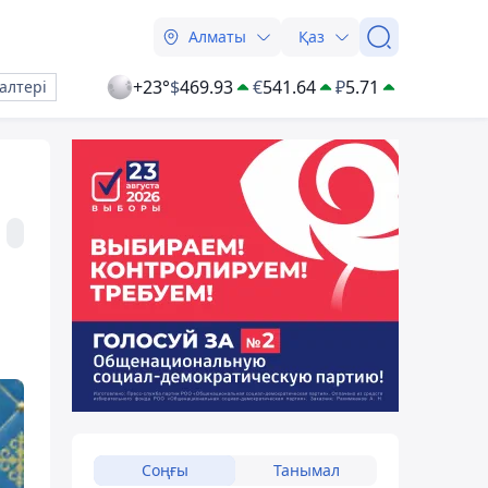
Алматы
Қаз
+23°
$
469.93
€
541.64
₽
5.71
алтері
Соңғы
Танымал