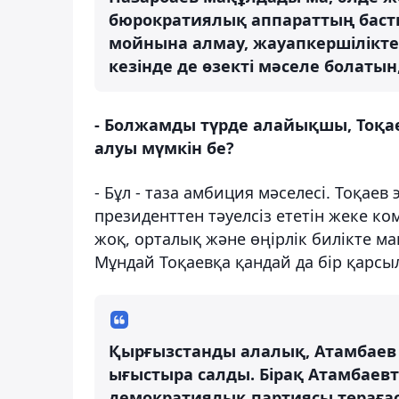
бюрократиялық аппараттың басты
мойнына алмау, жауапкершілікте
кезінде де өзекті мәселе болатын,
- Болжамды түрде алайықшы, Тоқае
алуы мүмкін бе?
- Бұл - таза амбиция мәселесі. Тоқаев
президенттен тәуелсіз ететін жеке к
жоқ, орталық және өңірлік билікте м
Мұндай Тоқаевқа қандай да бір қарсы
Қырғызстанды алалық, Атамбаев 
ығыстыра салды. Бірақ Атамбаев
демократиялық партиясы төрағасы