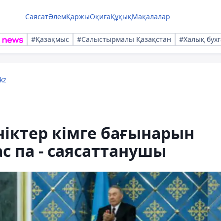
Саясат
Әлем
Қаржы
Оқиға
Құқық
Мақалалар
#Қазақмыс
#Салыстырмалы Қазақстан
#Халық бухг
kz
іктер кімге бағынарын
с па - саясаттанушы