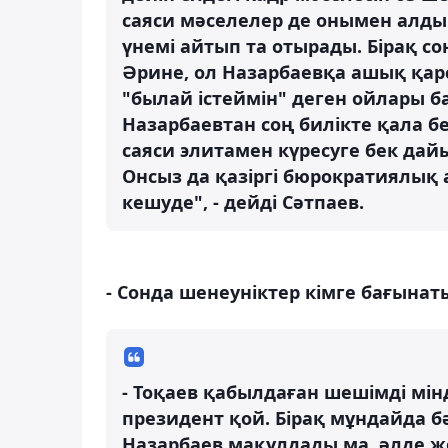
саяси мәселелер де онымен алды
үнемі айтып та отырады. Бірақ со
Әрине, ол Назарбаевқа ашық қар
"былай істеймін" деген ойлары б
Назарбаевтан соң билікте қала бе
саяси элитамен күресуге бек дай
Онсыз да қазіргі бюрократиялық
кешуде", - дейді Сәтпаев.
- Сонда шенеуніктер кімге бағына
- Тоқаев қабылдаған шешімді мінд
президент қой. Бірақ мұндайда б
Назарбаев мақұлдады ма, әлде ж