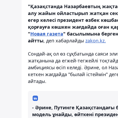
"Қазақстанда Назарбаевтың жақта
алу жайын ойластырып жатқан секіл
егер келесі президент өзбек көшб
қорғауға көшкен жағдайда оған қа
"
Новая газета
" басылымына берген
айтты
, деп хабарлайды
zakon.kz.
Сондай-ақ ол өз сұқбатында саяси эл
жатқанына да егжей-тегжейлі тоқтайд
амбициясы өсіп келеді. Әрине, ол На
кеткен жағдайда "былай істеймін" д
айтады.
- Әрине, Путинге Қазақстандағы 
модель ұнайды, өйткені президент