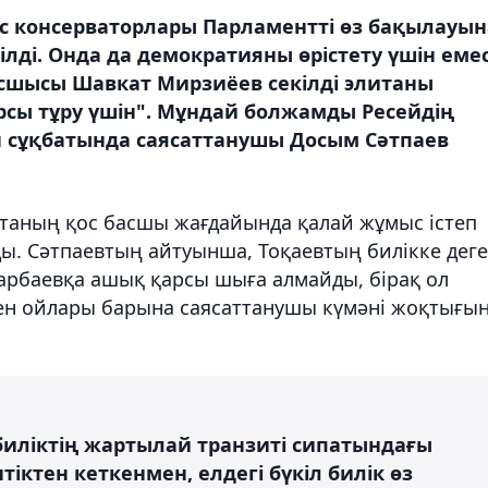
с консерваторлары Парламентті өз бақылауын
ді. Онда да демократияны өрістету үшін емес
асшысы Шавкат Мирзиёев секілді элитаны
рсы тұру үшін". Мұндай болжамды Ресейдің
 сұқбатында саясаттанушы Досым Сәтпаев
итаның қос басшы жағдайында қалай жұмыс істеп
ы. Сәтпаевтың айтуынша, Тоқаевтың билікке дег
зарбаевқа ашық қарсы шыға алмайды, бірақ ол
еген ойлары барына саясаттанушы күмәні жоқтығы
биліктің жартылай транзиті сипатындағы
іктен кеткенмен, елдегі бүкіл билік өз