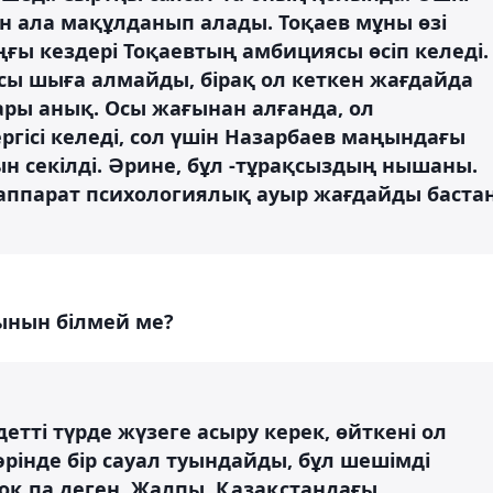
н ала мақұлданып алады. Тоқаев мұны өзі
ңғы кездері Тоқаевтың амбициясы өсіп келеді.
сы шыға алмайды, бірақ ол кеткен жағдайда
ары анық. Осы жағынан алғанда, ол
ргісі келеді, сол үшін Назарбаев маңындағы
ын секілді. Әрине, бұл -тұрақсыздың нышаны.
 аппарат психологиялық ауыр жағдайды баста
тынын білмей ме?
етті түрде жүзеге асыру керек, өйткені ол
әрінде бір сауал туындайды, бұл шешімді
оқ па деген. Жалпы, Қазақстандағы