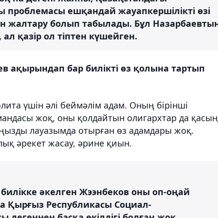
 проблемасы ешқандай жауапкершілікті өзі
н жалтару болып табылады. Бұл Назарбаевты
 ал қазір ол тіптен күшейген.
в ақырындап бар билікті өз қолына тартып
 элита үшін әлі беймәлім адам. Оның бірінші
омандасы жоқ, оны қолдайтын олигархтар да қасын
аңызды лауазымда отырған өз адамдары жоқ.
лық әрекет жасау, әрине қиын.
билікке әкелген Жээнбеков оны оп-оңай
та Қырғыз Республикасы Социал-
 дегеннен басқа өкілдігі болған жоқ.