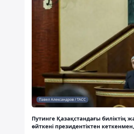
Павел Александров / ТАСС
Путинге Қазақстандағы биліктің ж
өйткені президентіктен кеткенмен, 