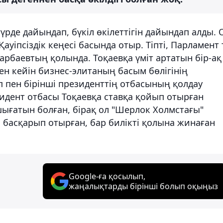
үрде дайындап, бүкіл өкілеттігін дайындап алды. 
ауіпсіздік кеңесі басында отыр. Тіпті, Парламент 
арбаевтың қолында. Тоқаевқа үміт артатын бір-ақ
ен кейін бизнес-элитаның басым бөлігінің
п пен бірінші президенттің отбасының қолдау
идент отбасы Тоқаевқа ставқа қойып отырған
 шығатын болған, бірақ ол "Шерлок Холмстағы"
я басқарып отырған, бар билікті қолына жинаған
Google-ға қосылып,
жаңалықтарды бірінші болып оқыңыз