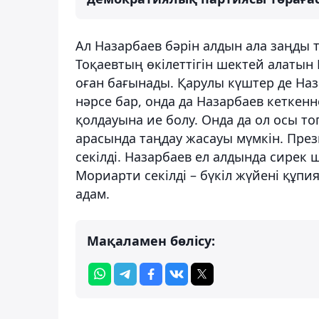
Ал Назарбаев бәрін алдын ала заңды т
Тоқаевтың өкілеттігін шектей алатын Қ
оған бағынады. Қарулы күштер де Наз
нәрсе бар, онда да Назарбаев кеткенн
қолдауына ие болу. Онда да ол осы то
арасында таңдау жасауы мүмкін. През
секілді. Назарбаев ел алдында сирек
Мориарти секілді – бүкіл жүйені құпи
адам.
Мақаламен бөлісу: