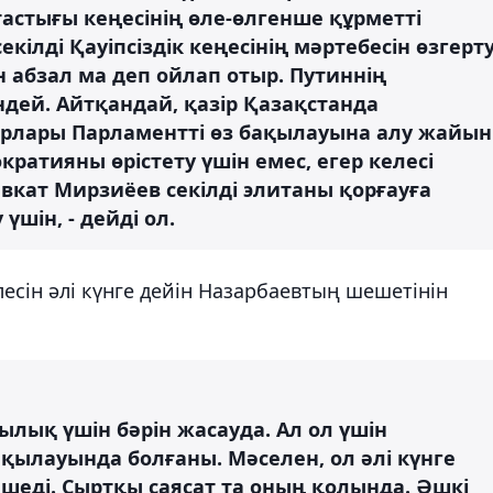
астығы кеңесінің өле-өлгенше құрметті
екілді Қауіпсіздік кеңесінің мәртебесін өзгерт
 абзал ма деп ойлап отыр. Путиннің
дей. Айтқандай, қазір Қазақстанда
орлары Парламентті өз бақылауына алу жайын
ратияны өрістету үшін емес, егер келесі
кат Мирзиёев секілді элитаны қорғауға
үшін, - дейді ол.
есін әлі күнге дейін Назарбаевтың шешетінін
тылық үшін бәрін жасауда. Ал ол үшін
ақылауында болғаны. Мәселен, ол әлі күнге
ешеді. Сыртқы саясат та оның қолында. Әшкі