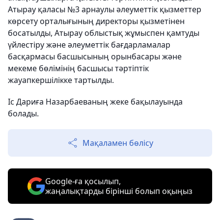
Атырау қаласы №3 арнаулы әлеуметтік қызметтер
көрсету орталығының директоры қызметінен
босатылды, Атырау облыстық жұмыспен қамтуды
үйлестіру және әлеуметтік бағдарламалар
басқармасы басшысының орынбасары және
мекеме бөлімінің басшысы тәртіптік
жауапкершілікке тартылды.
Іс Дариға Назарбаеваның жеке бақылауында
болады.
Мақаламен бөлісу
Google-ға қосылып,
жаңалықтарды бірінші болып оқыңыз