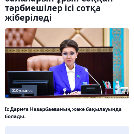
тәрбиешілер ісі сотқа
жіберіледі
Ж.Құспанов
Іс Дариға Назарбаеваның жеке бақылауында
болады.