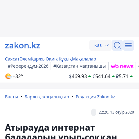
Қаз
Саясат
Әлем
Қаржы
Оқиға
Құқық
Мақалалар
#Референдум-2026
#Қазақстан мақтанышы
+32°
$
469.93
€
541.64
₽
5.71
Басты
Барлық жаңалықтар
Редакция Zakon.kz
22:20, 13 сәуір 2020
Атырауда интернат
балаларын ұрып-соққан