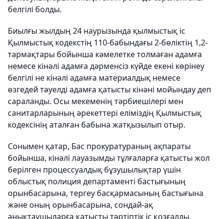
белгілі болды.
Биылғы жылдың 24 наурызында қылмыстық іс
Қылмыстық кодекстің 110-бабындағы 2-бөліктің 1,2-
тармақтары бойынша кәмелетке толмаған адамға
немесе кiнәлi адамға дәрменсiз күйде екенi көрінеу
белгiлi не кiнәлi адамға материалдық немесе
өзгедей тәуелдi адамға қатысты кінәні мойындау деп
сараланды. Осы мекеменің тәрбиешілері мен
санитарларының әрекеттері еліміздің Қылмыстық
кодексінің аталған бабына жатқызылып отыр.
Сонымен қатар, Бас прокуратураның ақпараты
бойынша, кінәлі лауазымды тұлғаларға қатысты жол
берілген процессуалдық бұзушылықтар үшін
облыстық полиция департаменті бастығының
орынбасарына, тергеу басқармасының бастығына
және оның орынбасарына, сондай-ақ
анықтаушыларға қатысты тәртіптік іс қозғалды.