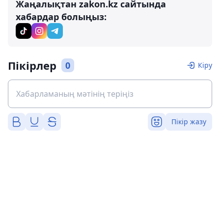
Жаңалықтан zakon.kz сайтында
хабардар болыңыз:
Пікірлер
0
Кіру
Пікір жазу