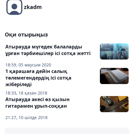
zkadm
Оқи отырыңыз
Атырауда мүгедек балаларды
ұрған тәрбиешілер ісі сотқа жетті
18:59, 05 маусым 2020
1 қарашаға дейін салық
төлемегендердің ісі сотқа
жіберіледі
18:33, 18 қазан 2018
Атырауда әкесі өз қызын
гитарамен ұрып-соққан
21:27, 10 шілде 2018