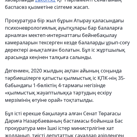
баспасөз қызметіне сілтеме жасап.
Прокуратура бір жыл бұрын Атырау қаласындағы
психоневрологиялық ауытқулары бар балаларға
арналған мектеп-интернаттағы бейнебақылау
камераларын тексерген кезде балаларды ұрып-соғу
деректері анықталған болатын. Бұл іс жұртшылық
арасында кеңінен талқыға салынды.
Дегенмен, 2020 жылдың ақпан айының соңында
тәрбиешілерге қатысты қылмыстық іс ҚПК-нің 35-
бабындағы 1-бөліктің 4-тармағы негізінде
«қылмыстық жауаптылыққа тартудың ескіру
мерзімінің өтуіне орай» тоқтатылды.
Бұл істі ерекше бақылауға алған Сенат Төрағасы
Дариға Назарбаеваның бастамасы бойынша Бас
прокуратура мен Ішкі істер министрлігіне хат
жолданып, тиісті депутаттық сауалдар әзірленген