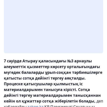
7 сәуірде Атырау қаласындағы №3 арнаулы
әлеуметтік қызметтер көрсету орталығындағы
мүгедек балаларды ұрып-соққан тәрбиешілерге
қатысты сотқа дейінгі тергеу аяқталды.
Процеске қатысушылар қылмыстық іс
материалдарымен танысуға кірісті. Сотқа
дейінгі тергеу материалдарымен танысқаннан
кейін ол құжаттар сотқа жіберілетін болады,
деп
хабарлайды
zakon.kz
ҚР Парламенті Сенатының