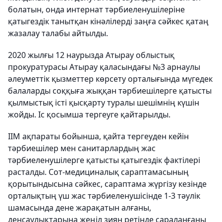
болатын, онда интернат тәрбиеленушілеріне
қатыгездік танытқан кінәлілерді заңға сәйкес қатаң
жазалау талабы айтылды.
2020 жылғы 12 наурызда Атырау облыстық
прокуратурасы Атырау қаласындағы №3 арнаулы
әлеуметтік қызметтер көрсету орталығында мүгедек
балаларды соққыға жыққан тәрбиешілерге қатысты
қылмыстық істі қысқарту туралы шешімнің күшін
жойды. Іс қосымша тергеуге қайтарылды.
ІІМ ақпараты бойынша, қайта тергеуден кейін
тәрбиешілер мен санитарлардың жас
тәрбиеленушілерге қатысты қатыгездік фактілері
расталды. Сот-медициналық сараптамасының
қорытындысына сәйкес, сараптама жүргізу кезінде
орталықтың үш жас тәрбиеленушісінде 1-3 тәулік
шамасында дене жарақатын алғаны,
денсаулықтарына жеңіл зиян ретінде сараланғаны