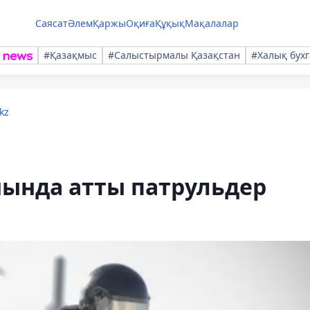
Саясат
Әлем
Қаржы
Оқиға
Құқық
Мақалалар
#Қазақмыс
#Салыстырмалы Қазақстан
#Халық бухг
kz
нында атты патрульдер