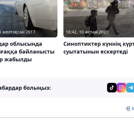
25 желтоқсан 2017
16:42, 10 ақпан 2020
дар облысында
Синоптиктер күннің күр
йғаққа байланысты
суытатынын ескертеді
р жабылды
абардар болыңыз: