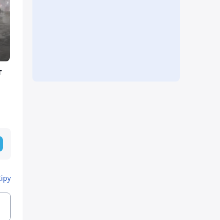
т
Кіру