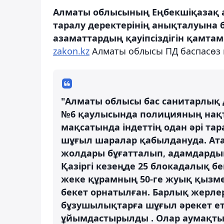
Алматы облысының Еңбекшіқазақ 
таралу деректерінің анықталуына 
азаматтардың қауіпсіздігін қамтам
zakon.kz
Алматы облысы ПД баспасөз қ
"Алматы облысы бас санитарлық д
№6 қаулысында полицияның нақты
мақсатында індеттің одан әрі та
шұғыл шаралар қабылдануда. Ата
жолдары бұғатталып, адамдарды
Қазіргі кезеңде 25 блокадалық бе
жеке құрамның 50-ге жуық қызме
бекет орнатылған. Барлық жерле
бұзушылықтарға шұғыл әрекет ет
ұйымдастырылды . Олар аумақты, 