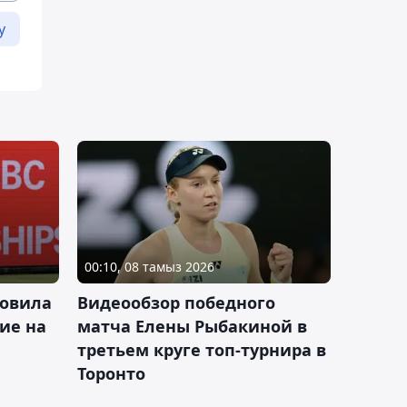
у
00:10, 08 тамыз 2026
новила
Видеообзор победного
ие на
матча Елены Рыбакиной в
третьем круге топ-турнира в
Торонто