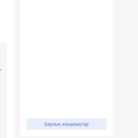
ы
у
Барлық жаңалықтар