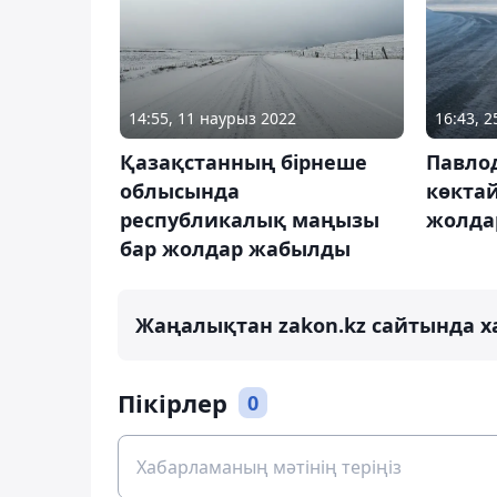
14:55, 11 наурыз 2022
16:43, 
Қазақстанның бірнеше
Павло
облысында
көкта
республикалық маңызы
жолда
бар жолдар жабылды
Жаңалықтан zakon.kz сайтында х
Пікірлер
0