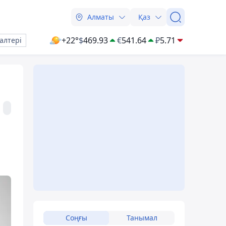
Алматы
Қаз
+22°
$
469.93
€
541.64
₽
5.71
алтері
Соңғы
Танымал