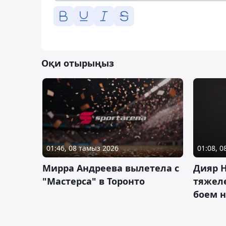
Оқи отырыңыз
01:46, 08 тамыз 2026
01:08, 
Мирра Андреева вылетела с
Дияр 
"Мастерса" в Торонто
тяжеле
боем н