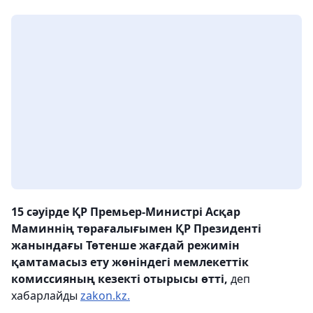
15 сәуірде ҚР Премьер-Министрі Асқар
Маминнің төрағалығымен ҚР Президенті
жанындағы Төтенше жағдай режимін
қамтамасыз ету жөніндегі мемлекеттік
комиссияның кезекті отырысы өтті,
деп
хабарлайды
zakon.kz.