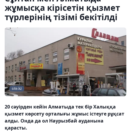
жұмысқа кірісетін қызмет
түрлерінің тізімі бекітілді
site.kz
20 сәуірден кейін Алматыда тек бір Халыққа
қызмет көрсету орталығы жұмыс істеуге рұқсат
алды. Онда да ол Наурызбай ауданына
қарасты.