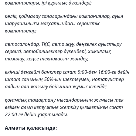
компаниялары, ірі құрылыс дүкендері;
көлік, қоймалау салаларындағы компаниялар, ауыл
шаруашылығы мақсатындағы сервистік
компаниялар;
автосалондар, ТҚС, авто жуу, дөңгелек ауыстыру
сервисі, автобөлшектер дүкендері, химиялық
тазалау, кеңсе техникасын жөндеу;
екінші деңгейлі банктер сағат 9:00-ден 16:00-ге дейін
штат санының 50%-ын шектеумен, нотаруистер
алдын ала жазылу бойынша жұмыс істейді;
қоғамдық тамақтану нысандарының жұмысы тек
өзімен алып кету және жеткізу қызметімен сағат
22:00-ге дейін ұзартылады.
Алматы қаласында: