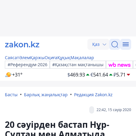
Қаз
Саясат
Әлем
Қаржы
Оқиға
Құқық
Мақалалар
#Референдум-2026
#Қазақстан мақтанышы
+31°
$
469.93
€
541.64
₽
5.71
Басты
Барлық жаңалықтар
Редакция Zakon.kz
22:42, 15 сәуір 2020
20 сәуірден бастап Нұр-
Сұлтан мен Алматыда