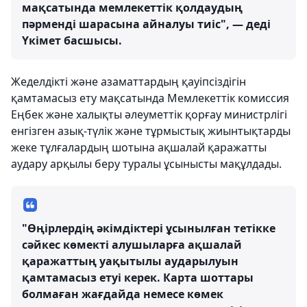
мақсатында мемлекеттік қолдаудың
пәрменді шарасына айналуы тиіс", — деді
Үкімет басшысы.
Жеделдікті және азаматтардың қауіпсіздігін
қамтамасыз ету мақсатында Мемлекеттік комиссия
Еңбек және халықты әлеуметтік қорғау министрлігі
енгізген азық-түлік және тұрмыстық жиынтықтарды
жеке тұлғалардың шотына ақшалай қаражатты
аудару арқылы беру туралы ұсынысты мақұлдады.
"Өңірлердің әкімдіктері ұсынылған тетікке
сәйкес көмекті алушыларға ақшалай
қаражаттың уақытылы аударылуын
қамтамасыз етуі керек. Карта шоттары
болмаған жағдайда немесе көмек