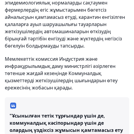
эпидемиологиялық нормаларды сақтаумен
фермерлердің егіс жұмыстарымен бөгетсіз
айналысуын қамтамасыз етуді, карантин енгізілген
қалаларға ауыл шаруашылығы тауарларын
жеткізушілердің автомашиналарын өткізудің
бірыңғай тәртібін енгізуді және жүктердің негізсіз
бөгелуін болдырмауды тапсырды.
Мемлекеттік комиссия Индустрия және
инфрақұрылымдық даму министрлігі әзірлеген
төтенше жағдай кезеңінде Коммуналдық
қызметтерді жеткізушілердің шығындарын өтеу
ережесінің жобасын қарады.
"Ұсынылған тетік тұрғындар үшін де,
коммуналдық кәсіпорындар үшін де
олардың үздіксіз жұмысын қамтамасыз ету