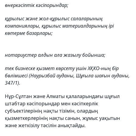
өнеркәсіптік кәсіпорындар;
құрылыс және жол-құрылыс салаларының
компаниялары, құрылыс материалдарының ірі
көтерме базарлары;
нотариустер алдын ала жазылу бойынша;
тек бизнеске қызмет көрсету үшін ХҚКО-ның бір
бөлімшесі (Наурызбай ауданы, Шұғыла шағын ауданы,
347/1).
Нұр-Сұлтан және Алматы қалаларындағы шұғыл
штабтар кәсіпорындар мен кәсіпкерлік
субъектілерінің нақты тізімін, олардың
қызметкерлерінің нақты санын, жұмыс уақытын
және жеткізілу тәсілін анықтайды.