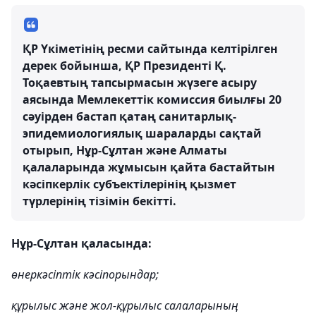
ҚР Үкіметінің ресми сайтында келтірілген
дерек бойынша, ҚР Президенті Қ.
Тоқаевтың тапсырмасын жүзеге асыру
аясында Мемлекеттік комиссия биылғы 20
сәуірден бастап қатаң санитарлық-
эпидемиологиялық шараларды сақтай
отырып, Нұр-Сұлтан және Алматы
қалаларында жұмысын қайта бастайтын
кәсіпкерлік субъектілерінің қызмет
түрлерінің тізімін бекітті.
Нұр-Сұлтан қаласында:
өнеркәсіптік кәсіпорындар;
құрылыс және жол-құрылыс салаларының