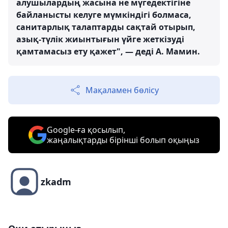
алушылардың жасына не мүгедектігіне
байланысты келуге мүмкіндігі болмаса,
санитарлық талаптарды сақтай отырып,
азық-түлік жиынтығын үйге жеткізуді
қамтамасыз ету қажет", — деді А. Мамин.
Мақаламен бөлісу
Google-ға қосылып,
жаңалықтарды бірінші болып оқыңыз
zkadm