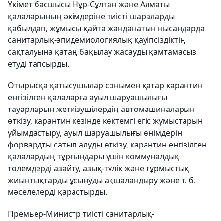
Үкімет басшысы Нұр-Сұлтан және Алматы
қалаларының әкімдеріне тиісті шараларды
қабылдап, жұмысы қайта жанданатын нысандарда
санитарлық-эпидемиологиялық қауіпсіздіктің
сақталуына қатаң бақылау жасауды қамтамасыз
етуді тапсырды.
Отырысқа қатысушылар сонымен қатар карантин
енгізілген қалаларға ауыл шаруашылығы
тауарларын жеткізушілердің автомашиналарын
өткізу, карантин кезінде көктемгі егіс жұмыстарын
ұйымдастыру, ауыл шаруашылығы өнімдерін
форвардты сатып алуды өткізу, карантин енгізілген
қалалардың тұрғындары үшін коммуналдық
төлемдерді азайту, азық-түлік және тұрмыстық
жиынтықтарды ұсынуды ақшаландыру және т. б.
мәселелерді қарастырды.
Премьер-Министр тиісті санитарлық-