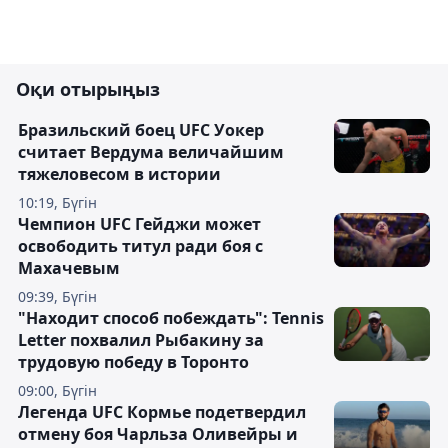
Оқи отырыңыз
Бразильский боец UFC Уокер
считает Вердума величайшим
тяжеловесом в истории
10:19, Бүгін
Чемпион UFC Гейджи может
освободить титул ради боя с
Махачевым
09:39, Бүгін
"Находит способ побеждать": Tennis
Letter похвалил Рыбакину за
трудовую победу в Торонто
09:00, Бүгін
Легенда UFC Кормье подетвердил
отмену боя Чарльза Оливейры и