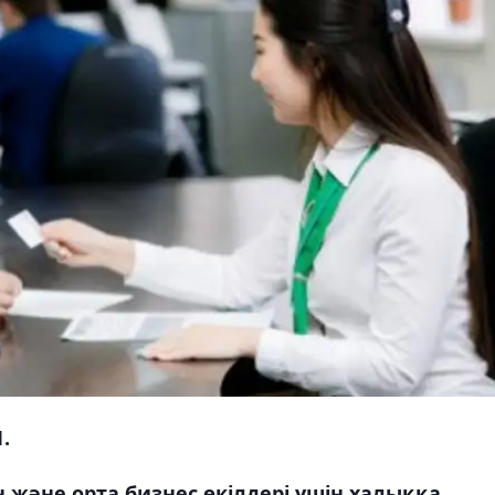
.
 және орта бизнес өкілдері үшін халыққа