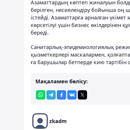
Азаматтардың көптеп жиналуын болды
берілген, несиелендіру бойынша оң ш
істейді. Азаматтарға арналған үкімет
көрсетілуі үшін бизнес өкілдерінен қ
береді.
Санитарлық-эпидемиологиялық режим
қызметкерлері маскалармен, қолғапта
ға барушылар бетперде кию тәртібін 
Мақаламен бөлісу:
zkadm