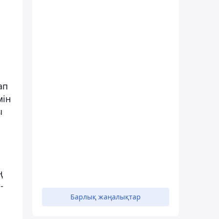
ап
мін
ы
ң
-
Барлық жаңалықтар