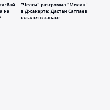
гасбай
"Челси" разгромил "Милан"
а на
в Джакарте: Дастан Сатпаев
F
остался в запасе