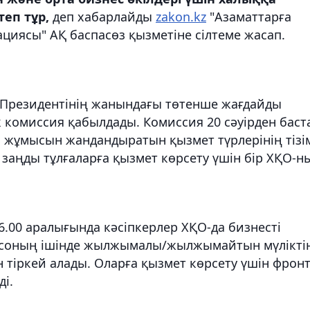
еп тұр,
деп хабарлайды
zakon.kz
"Азаматтарға
ациясы" АҚ баспасөз қызметіне сілтеме жасап.
 Президентінің жанындағы төтенше жағдайды
к комиссия қабылдады. Комиссия 20 сәуірден баст
 жұмысын жандандыратын қызмет түрлерінің тізі
да заңды тұлғаларға қызмет көрсету үшін бір ХҚО-н
16.00 аралығында кәсіпкерлер ХҚО-да бизнесті
, соның ішінде жылжымалы/жылжымайтын мүлікті
тіркей алады. Оларға қызмет көрсету үшін фронт
і.