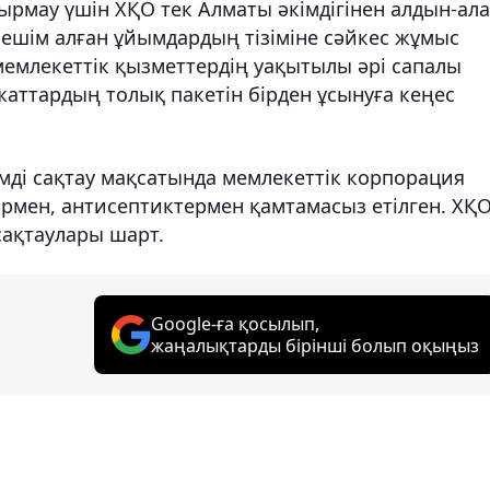
рмау үшін ХҚО тек Алматы әкімдігінен алдын-ала
ешім алған ұйымдардың тізіміне сәйкес жұмыс
 мемлекеттік қызметтердің уақытылы әрі сапалы
ұжаттардың толық пакетін бірден ұсынуға кеңес
ді сақтау мақсатында мемлекеттік корпорация
рмен, антисептиктермен қамтамасыз етілген. ХҚО
сақтаулары шарт.
Google-ға қосылып,
жаңалықтарды бірінші болып оқыңыз