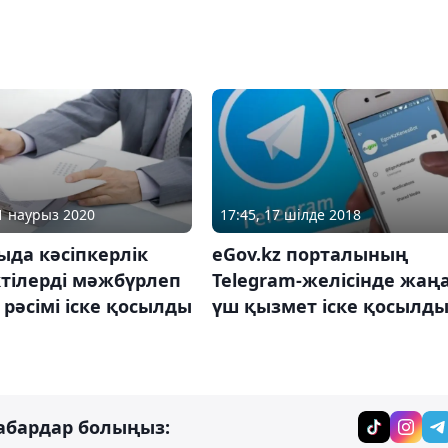
31 наурыз 2020
17:45, 17 шілде 2018
да кәсіпкерлік
eGov.kz порталының
тілерді мәжбүрлеп
Telegram-желісінде жаң
 рәсімі іске қосылды
үш қызмет іске қосылд
абардар болыңыз: