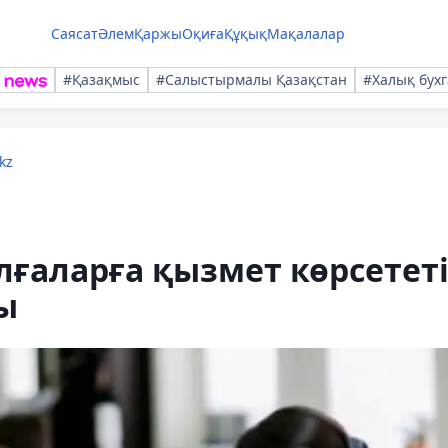
Саясат
Әлем
Қаржы
Оқиға
Құқық
Мақалалар
#Қазақмыс
#Салыстырмалы Қазақстан
#Халық бухг
kz
ғаларға қызмет көрсетет
ы