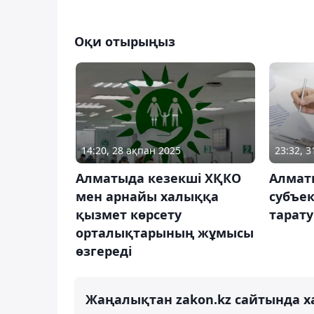
Оқи отырыңыз
14:20, 28 ақпан 2025
23:32, 
Алматыда кезекші ХҚКО
Алматы
мен арнайы халыққа
субъек
қызмет көрсету
тарату
орталықтарының жұмысы
өзгереді
Жаңалықтан zakon.kz сайтында х