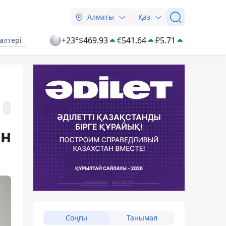
Алматы
Қаз
+23°
$
469.93
€
541.64
₽
5.71
алтері
ін
Соңғы
Танымал