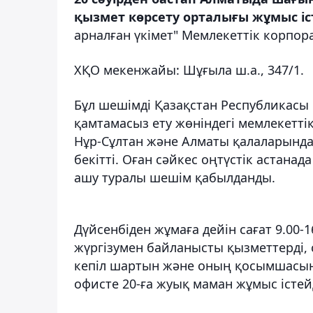
қызмет көрсету орталығы жұмыс іст
арналған үкімет" Мемлекеттік корпор
ХҚО мекенжайы: Шұғыла ш.а., 347/1.
Бұл шешімді Қазақстан Республикасы
қамтамасыз ету жөніндегі мемлекетті
Нұр-Сұлтан және Алматы қалаларында
бекітті. Оған сәйкес оңтүстік астана
ашу туралы шешім қабылданды.
Дүйсенбіден жұмаға дейін сағат 9.00-
жүргізумен байланысты қызметтерді
кепіл шартын және оның қосымшасын 
офисте 20-ға жуық маман жұмыс істейд