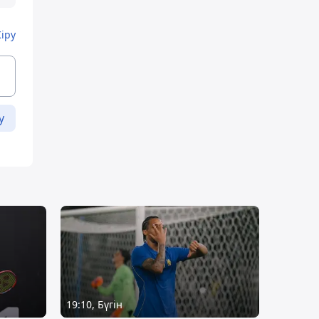
Кіру
у
19:10, Бүгін