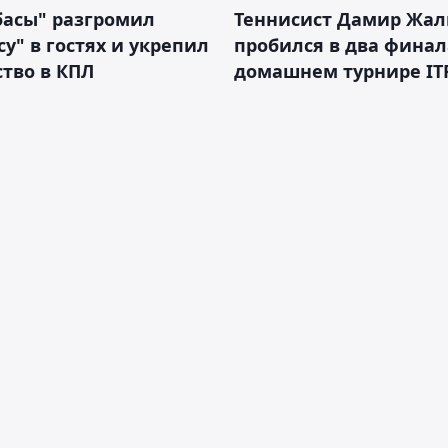
басы" разгромил
Теннисист Дамир Жал
у" в гостях и укрепил
пробился в два финал
тво в КПЛ
домашнем турнире IT