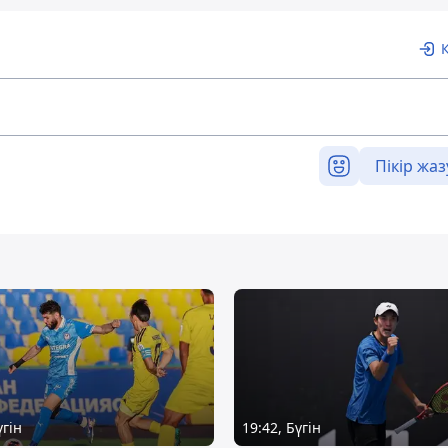
Пікір жаз
үгін
19:42, Бүгін