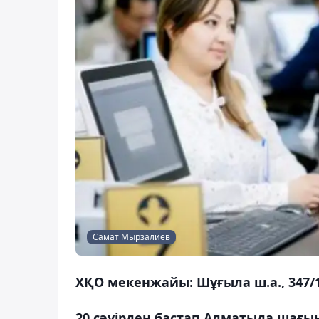
Самат Мырзалиев
ХҚО мекенжайы: Шұғыла ш.а., 347/1
20 сәуірден бастап Алматыда шағын