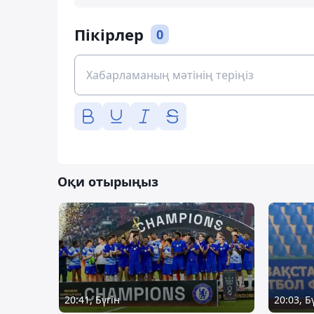
Пікірлер
0
Оқи отырыңыз
20:41, Бүгін
20:03, Б