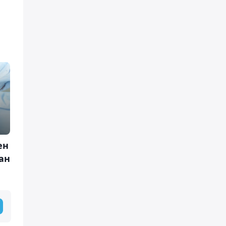
ен
ан