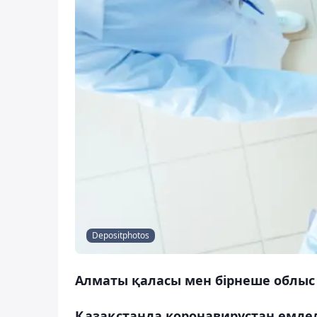
Depositphotos
Алматы қаласы мен бірнеше облыс
Қазақстанда коронавирустан емдел