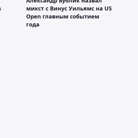
Александр Бублик назвал
в
микст с Винус Уильямс на US
Open главным событием
года