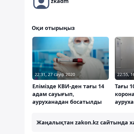
zkadm
Оқи отырыңыз
22:31, 27 сәуір 2020
22:55, 1
Елімізде КВИ-ден тағы 14
Тағы 1
адам сауығып,
корона
ауруханадан босатылды
аурух
Жаңалықтан zakon.kz сайтында х