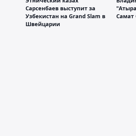
Этнический казах
Влади
Сарсенбаев выступит за
"Атыра
Узбекистан на Grand Slam в
Самат
Швейцарии