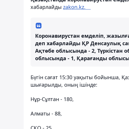
хабарлайды
zakon.kz. ⠀
Коронавирустан емделіп, жазылғ
деп хабарлайды ҚР Денсаулық сақ
Ақтөбе облысында - 2, Түркістан 
облысында - 1, Қарағанды ​​облысы
Бүгін сағат 15:30 уақыты бойынша, Қа
шығарылды, оның ішінде:
Нұр-Сұлтан - 180,
Алматы - 88,
СҚО - 25,