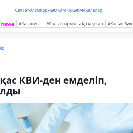
Саясат
Әлем
Қаржы
Оқиға
Құқық
Мақалалар
#Қазақмыс
#Салыстырмалы Қазақстан
#Халық бухг
kz
уқас КВИ-ден емделіп,
ылды