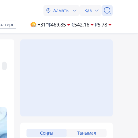
Алматы
Қаз
+31°
$
469.85
€
542.16
₽
5.78
алтері
Соңғы
Танымал