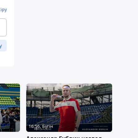
Кіру
у
16:56, Бүгін