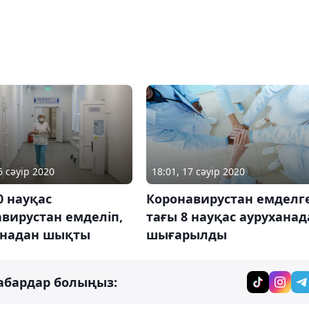
6 сәуір 2020
18:01, 17 сәуір 2020
0 науқас
Коронавирустан емделг
вирустан емделіп,
тағы 8 науқас ауруханад
анадан шықты
шығарылды
абардар болыңыз: