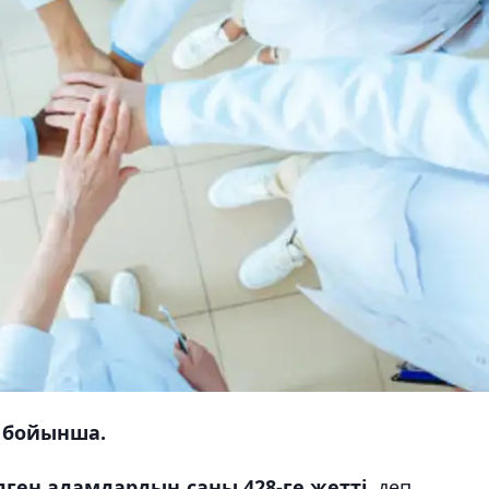
 бойынша.
ген адамдардың саны 428-ге жетті,
деп