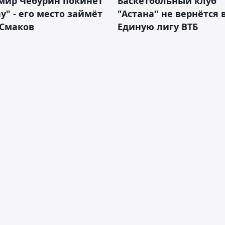
мир Чебурин покинет
Баскетбольный клуб
у" - его место займёт
"Астана" не вернётся 
 Смаков
Единую лигу ВТБ